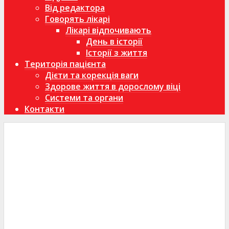
Від редактора
Говорять лікарі
Лікарі відпочивають
День в історії
Історії з життя
Територія пацієнта
Дієти та корекція ваги
Здорове життя в дорослому віці
Системи та органи
Контакти