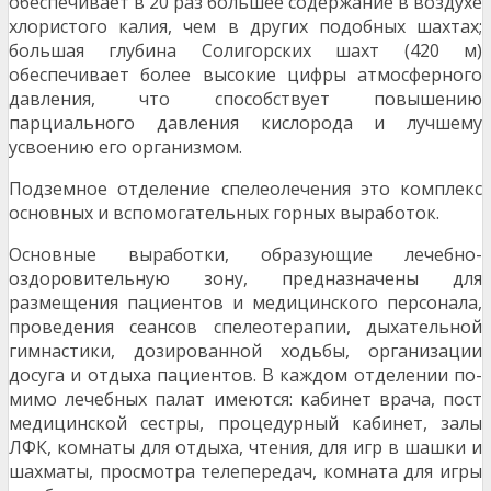
обеспечивает в 20 раз большее содержание в воздухе
хлористого калия, чем в других подобных шахтах;
большая глубина Солигорских шахт (420 м)
обеспечивает более высокие цифры атмосферного
давления, что способствует повышению
парциального давления кислорода и луч­шему
усвоению его организмом.
Подземное отделение спелеолечения это комплекс
основных и вспомогательных горных вырабо­ток.
Основные выработки, образующие лечебно-
оздоровительную зону, предназначены для
размеще­ния пациентов и медицинского персонала,
проведения сеансов спелеотерапии, дыхательной
гим­настики, дозированной ходьбы, организации
досуга и отдыха пациентов. В каждом отделении по­
мимо лечебных палат имеются: кабинет врача, пост
медицинской сестры, процедурный кабинет, залы
ЛФК, комнаты для отдыха, чтения, для игр в шашки и
шахматы, просмотра телепередач, ком­ната для игры