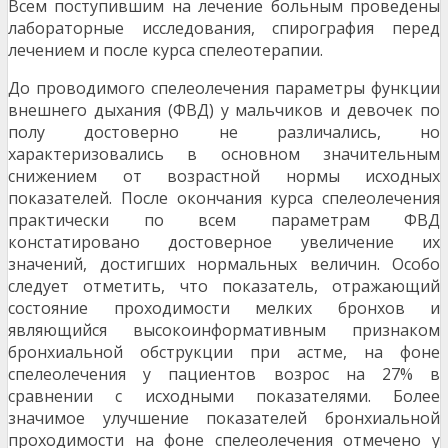
Всем поступившим на лечение бо­льным проведены
лабораторные исследования, спирография перед
лечением и после курса спе­леотерапии.
До проводимого спелеолечения параметры функции
внешнего дыхания (ФВД) у мальчиков и дево­чек по
полу достоверно не различались, но
характеризовались в основном значительным
снижени­ем от возрастной нормы исходных
показателей. После окончания курса спелеолечения
практически по всем параметрам ФВД
констатировано достоверное увеличение их
значений, достигших норма­льных величин. Особо
следует отметить, что показатель, отражающий
состояние проходимости мелких бронхов и
являющийся высокоинформативным признаком
бронхиальной обструкции при ас­тме, на фоне
спелеолечения у пациентов возрос на 27% в
сравнении с исходными показателями. Более
значимое улучшение показателей бронхиальной
проходимости на фоне спелеолечения от­мечено у