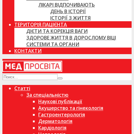
ЛІКАРІ ВІДПОЧИВАЮТЬ
ДЕНЬ В ІСТОРІЇ
ІСТОРІЇ З ЖИТТЯ
ТЕРИТОРІЯ ПАЦІЄНТА
ДІЄТИ ТА КОРЕКЦІЯ ВАГИ
ЗДОРОВЕ ЖИТТЯ В ДОРОСЛОМУ ВІЦІ
СИСТЕМИ ТА ОРГАНИ
КОНТАКТИ
Статті
За спеціальністю
Наукові публікації
Акушерство та гінекологія
Гастроентерологія
Дерматологія
Кардіологія