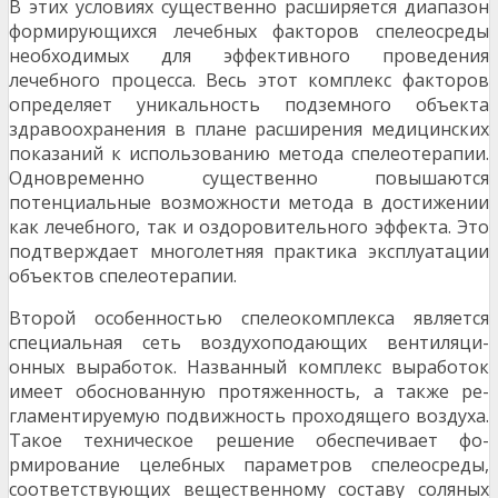
В этих условиях существенно расширяется диапазон
формирующихся лечебных факторов спелео­среды
необходимых для эффективного проведения
лечебного процесса. Весь этот комплекс фак­торов
определяет уникальность подземного объекта
здравоохранения в плане расширения меди­цинских
показаний к использованию метода спелеотерапии.
Одновременно существенно повышаю­тся
потенциальные возможности метода в достижении
как лечебного, так и оздоровительного эф­фекта. Это
подтверждает многолетняя практика эксплуатации
объектов спелеотерапии.
Второй особенностью спелеокомплекса является
специальная сеть воздухоподающих вентиляци­
онных выработок. Названный комплекс выработок
имеет обоснованную протяженность, а также ре­
гламентируемую подвижность проходящего воздуха.
Такое техническое решение обеспечивает фо­
рмирование целебных параметров спелеосреды,
соответствующих вещественному составу соля­ных