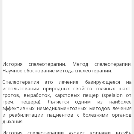
История спелеотерапии. Метод спелеотерапии.
Научное обоснование метода спелеотерапии.
Спелеотерапия это лечение, базирующееся на
использовании природных свойств соляных шахт,
гротов, выработок, карстовых пещер (spelaion от
греч. пещера). Является одним из наиболее
эффективных немедикаментозных методов лечения
и реабилитации пациентов с болезнями орга­нов
дыхания.
История спелеотерапии уходит корнями вглубь