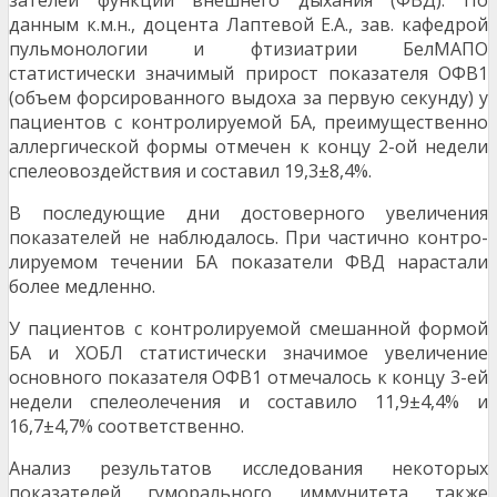
зателей функции внешнего дыхания (ФВД). По
данным к.м.н., доцента Лаптевой Е.А., зав. кафедрой
пульмонологии и фтизиатрии БелМАПО
статистически значимый прирост показателя ОФВ1
(объем форсированного выдоха за первую секунду) у
пациентов с контролируемой БА, преимущественно
аллергической формы отмечен к концу 2-ой недели
спелеовоздействия и составил 19,3±8,4%.
В последующие дни достоверного увеличения
показателей не наблюдалось. При частично контро­
лируемом течении БА показатели ФВД нарастали
более медленно.
У пациентов с контролируемой смешанной формой
БА и ХОБЛ статистически значимое увеличение
основного показателя ОФВ1 отмечалось к концу 3-ей
недели спелеолечения и составило 11,9±4,4% и
16,7±4,7% соответственно.
Анализ результатов исследования некоторых
показателей гуморального иммунитета также