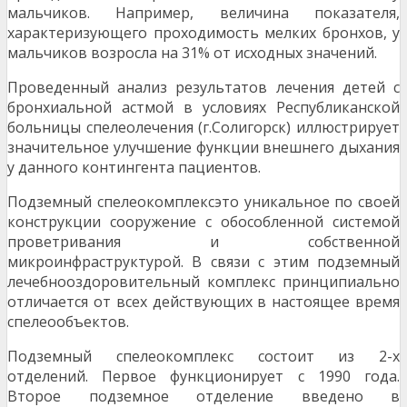
мальчиков. Например, величина показателя,
характеризующего проходимость мелких бронхов, у
мальчиков возросла на 31% от исходных значений.
Проведенный анализ результатов лечения детей с
бронхиальной астмой в условиях Республиканс­кой
больницы спелеолечения (г.Солигорск) иллюстрирует
значительное улучшение функции внеш­него дыхания
у данного контингента пациентов.
Подземный спелеокомплексэто уникальное по своей
конструкции сооружение с обособленной си­стемой
проветривания и собственной
микроинфраструктурой. В связи с этим подземный
лечебно­оздоровительный комплекс принципиально
отличается от всех действующих в настоящее время
спелеообъектов.
Подземный спелеокомплекс состоит из 2-х
отделений. Первое функционирует с 1990 года.
Второе подземное отделение введено в