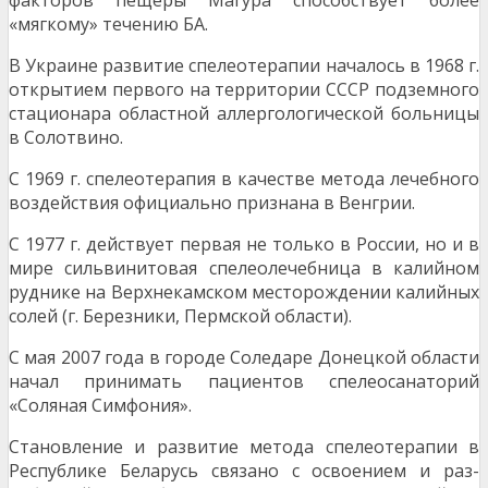
факторов пещеры Магура способствует более
«мягкому» течению БА.
В Украине развитие спелеотерапии началось в 1968 г.
открытием первого на территории СССР по­дземного
стационара областной аллергологической больницы
в Солотвино.
С 1969 г. спелеотерапия в качестве метода лечебного
воздействия официально признана в Венг­рии.
С 1977 г. действует первая не только в России, но и в
мире сильвинитовая спелеолечебница в ка­лийном
руднике на Верхнекамском месторождении калийных
солей (г. Березники, Пермской облас­ти).
С мая 2007 года в городе Соледаре Донецкой области
начал принимать пациентов спелеосанато­рий
«Соляная Симфония».
Становление и развитие метода спелеотерапии в
Республике Беларусь связано с освоением и раз­