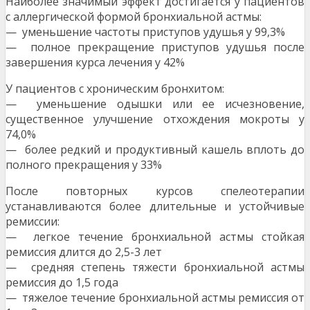
Наиболее значимый эффект достигается у пациентов
с аллергической формой бронхиальной аст­мы:
— уменьшение частоты приступов удушья у 99,3%
— полное прекращение приступов удушья после
завершения курса лечения у 42%
У пациентов с хроническим бронхитом:
— уменьшение одышки или ее исчезновение,
существенное улучшение отхождения мокроты у
74,0%
— более редкий и продуктивный кашель вплоть до
полного прекращения у 33%
После повторных курсов спелеотерапии
устанавливаются более длительные и устойчивые
ремис­сии:
— легкое течение бронхиальной астмы стойкая
ремиссия длится до 2,5-3 лет
— средняя степень тяжести бронхиальной астмы
ремиссия до 1,5 года
— тяжелое течение бронхиальной астмы ремиссия от