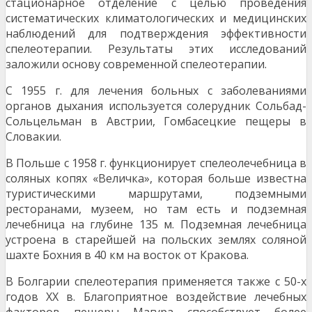
стационарное отделение с целью проведения
систематических климатологических и медицинских
наблюдений для подтверждения эффективности
спелеотерапии. Результаты этих ис­следований
заложили основу современной спелеотерапии.
С 1955 г. для лечения больных с заболеваниями
органов дыхания используется солерудник Сольбад-
Сольцельман в Австрии, Гомбасецкие пещеры в
Словакии.
В Польше с 1958 г. функционирует спелеолечебница в
соляных копях «Величка», которая больше известна
туристическими маршрутами, подземными
ресторанами, музеем, но там есть и подземная
лечебница на глубине 135 м. Подземная лечебница
устроена в старейшей на польских землях со­ляной
шахте Бохния в 40 км на восток от Кракова.
В Болгарии спелеотерапия применяется также с 50-х
годов XX в. Благоприятное воздействие лече­бных