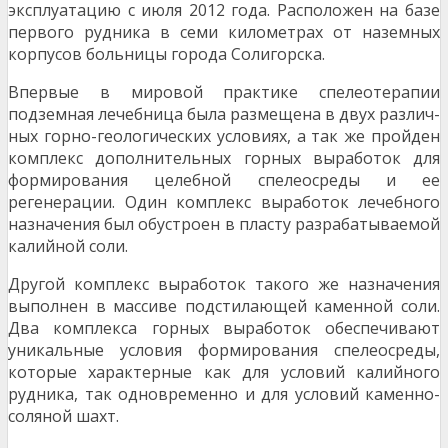
эксплуатацию с июля 2012 года. Расположен на базе
первого руд­ника в семи километрах от наземных
корпусов больницы города Солигорска.
Впервые в мировой практике спелеотерапии
подземная лечебница была размещена в двух различ­
ных горно-геологических условиях, а так же пройден
комплекс дополнительных горных выработок для
формирования целебной спелеосреды и ее
регенерации. Один комплекс выработок лечебного
назначения был обустроен в пласту разрабатываемой
калийной соли.
Другой комплекс выработок такого же назначения
выполнен в массиве подстилающей каменной со­ли.
Два комплекса горных выработок обеспечивают
уникальные условия формирования спелеосре­ды,
которые характерные как для условий калийного
рудника, так одновременно и для условий ка­менно-
соляной шахт.