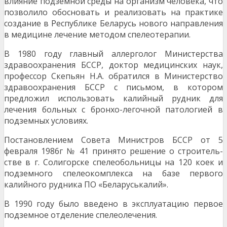
влияние подзем­ной среды на организм человека, что
позволило обосновать и реализовать на практике
создание в Республике Беларусь нового направления
в медицине лечение методом спелеотерапии.
В 1980 году главный аллерголог Министерства
здравоохранения БССР, доктор медицинских наук,
профессор Скепьян Н.А. обратился в Министерство
здравоохранения БССР с письмом, в котором
предложил использовать калийный рудник для
лечения больных с бронхо-легочной патологией в
подземных условиях.
Постановлением Совета Министров БССР от 5
февраля 1986г № 41 принято решение о строитель­
стве в г. Солигорске спелеобольницы на 120 коек и
подземного спелеокомплекса на базе первого
калийного рудника ПО «Беларуськалий».
В 1990 году было введено в эксплуатацию первое
подземное отделение спелеолечения.