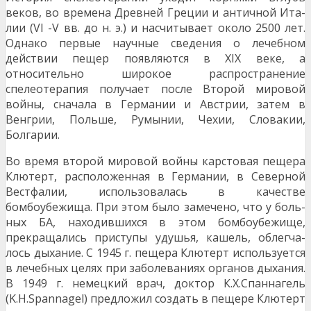
веков, во времена Древней Греции и античной Ита­
лии (VI -V вв. до н. э.) и насчитывает около 2500 лет.
Однако первые научные сведения о лечебном
действии пещер появляются в XIX веке, а
относительно широкое распространение
спелеотерапия получает после Второй мировой
войны, сначала в Германии и Австрии, затем в
Венгрии, Польше, Румынии, Чехии, Словакии,
Болгарии.
Во время второй мировой войны карстовая пещера
Клютерт, расположенная в Германии, в Север­ной
Вестфалии, использовалась в качестве
бомбоубежища. При этом было замечено, что у боль­
ных БА, находившихся в этом бомбоубежище,
прекращались приступы удушья, кашель, облегча­
лось дыхание. С 1945 г. пещера Клютерт используется
в лечебных целях при заболеваниях органов дыхания.
В 1949 г. немецкий врач, доктор К.Х.Спаннагель
(K.H.Spannagel) предложил создать в пе­щере Клютерт