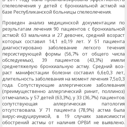
спелеолечения у детей с бронхиальной аст­мой на
базе Республиканской больницы спелеолечения.
Проведен анализ медицинской документации по
результатам лечения 90 пациентов с бронхиаль­ной
астмой: 63 мальчика и 27 девочек, средний возраст
которых составил 14,1 ±0,19 лет. У 51 паци­ента
диагностировано заболевание легкого течения
персистирующей формы (56,7% от общего чис­ла
обследуемых), 39 пациентов (43,3%) имели
среднетяжелую бронхиальную астму. Средний воз­
раст манифестации болезни составил 6,6±0,3 лет,
длительность заболевания на момент лечения 7,5±0,3
года. Сопутствующие аллергические заболевания
(преимущественно аллергический ринит, поллиноз)
отмечались у 57 детей (63,3%), у 33 (36,7%) пациентов
сопутствующая аллергическая патология
отсутствовала. У 71 пациента (78,9%) астма была
вирус-индуцируемой, в 19 случаях зависимости
обострений астмы от наличия ОРВИ не выявлено.