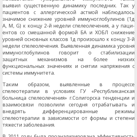
выявил существенную динамику последних. Так у
пациентов с аллергической астмой наблюдалось
значи­мое снижение уровней иммуноглобулинов (1д
А, М, G) к концу 2-й недели спелеолечения, а у паци­
ентов со смешанной формой БА и ХОБЛ снижение
уровней основных классов 1д произошло к концу 3-й
недели спелеолечения. Выявленная динамика уровня
иммуноглобулинов говорит о стабилиза­ции
защитных механизмов на более низких
функциональных значениях и снятии напряжения с
сис­темы иммунитета.
Таким образом, выявленные в процессе
спелеотерапии в условиях ГУ «Республиканская
больница спелеолечения» г.Солигорска тенденции и
взаимосвязи позволили сегодня отрабатывать и
внед­рять дифференцированные режимы
спелеотерапии в зависимости от формы и степени
тяжести за­болевания.
В 2011 году была проанализирована эффективность