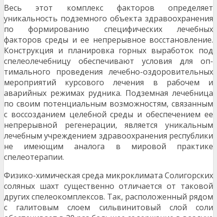
Весь этот комплекс факторов определяет
уникальность подземного объекта здравоохранения
по формированию специфических лечебных
факторов среды и ее непрерывное восстановление.
Конструкция и планировка горных выработок под
спелеолечебницу обеспечивают условия для оп­
тимального проведения лечебно-оздоровительных
мероприятий курсового лечения в рабочем и
аварийных режимах рудника. Подземная лечебница
по своим потенциальным возможностям, свя­занным
с воссозданием целебной среды и обеспечением ее
непрерывной регенерации, является уникальным
лечебным учреждением здравоохранения республики
не имеющим аналога в мировой практике
спелеотерапии.
Физико-химическая среда микроклимата Солигорских
соляных шахт существенно отличается от та­ковой
других спелеокомплексов. Так, расположенный рядом
с галитовым слоем сильвинитовый слой соли