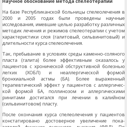
Научное обоснование метода спелеотерапии
На базе Республиканской больницы спелеолечения в
2000 и 2005 годах были проведены научные
исследования, имевшие целью разработку различных
методик лечения и режимов спелеотерапии с учетом
характеристики слоя (галитовый, сильвинитовый) и
длительности курса спелеолечения.
Так, пребывание в условиях среды каменно-соляного
пласта (галита) более эффективным оказа­лось у
пациентов с хронической обструктивной болезнью
легких (ХОБЛ) и неаллергической формой
бронхиальной астмы (БА). Более выраженный
терапевтический эффект у пациентов с аллергичес­
кой формой БА, поллинозом и аллергическими
ринитами достигался при лечении в калийном
(сильвинитовом) пласту.
После окончания курса спелеолечения у пациентов
констатировано достоверное увеличение пока­