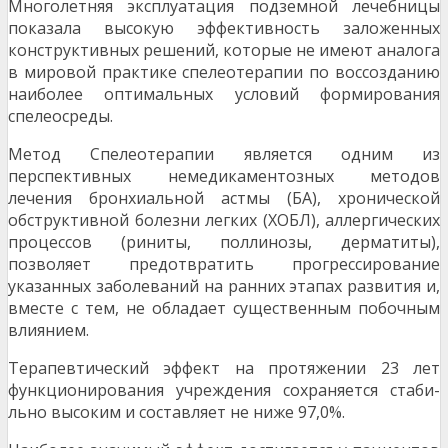
Многолетняя эксплуатация подземной лечеб­ницы
показала высокую эффективность заложенных
конструктивных решений, которые не имеют аналога
в мировой практике спелеотерапии по воссозданию
наиболее оптимальных условий фор­мирования
спелеосреды.
Метод Спелеотерапии является одним из
перспективных немедикаментозных методов
лечения бронхиальной астмы (БА), хронической
обструктивной болезни легких (ХОБЛ), аллергических
про­цессов (риниты, поллинозы, дерматиты),
позволяет предотвратить прогрессирование
указанных за­болеваний на ранних этапах развития и,
вместе с тем, не обладает существенным побочным
влия­нием.
Терапевтический эффект на протяжении 23 лет
функционирования учреждения сохраняется стаби­
льно высоким и составляет не ниже 97,0%.