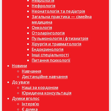
Неврологія
Нефрологія
Неонатологія та педіатрія
Загальна практика — сімейна
медицина
Онкологія
Отоларінгологія
Пульмонологія і фтизиатрія
Хірургія и травматологія
Ендокринологія
Інші спеціальності
Питання психології
Новини
Навчання
Дистанційне навчання
До уваги
Наші за кордоном
Юридична консультація
Думки вголос
Інтерв’ю
Є думка