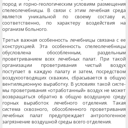
пород и горно-геологическим условиям размещения
спелеолечебницы. В связи с этим лечеб­ная среда
является уникальной по своему составу и,
соответственно, по характеру воздействия на
организм больного.
Третья важная особенность лечебницы связана с ее
конструкцией. Эта особенность спелеолечеб­ницы
обусловлена обособленным, раздельным
проветриванием всех лечебных палат. При такой
организации проветривания чистый воздух
поступает в каждую палату и затем, посредством
возду­хоотводящих скважин, сбрасывается в общую
вентиляционную выработку. В условиях такой систе­
мы проветривания «отработанный» воздух не может
возвращаться обратно в общую воздушную среду
горных выработок лечебного отделения. Такая
система сквозного, обособленного проветри­вания
лечебных палат предупреждает антропогенное
загрязнение воздушной среды всего отделе­ния.