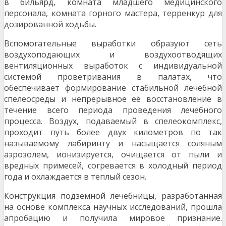
в бильярд, комната младшего медицинского
персонала, комната горного мастера, терренкур для
дозированной ходьбы.
Вспомогательные выработки образуют сеть
воздухоподающих и воздухоотводящих
вентиляцион­ных выработок с индивидуальной
системой проветривания в палатах, что
обеспечивает формиро­вание стабильной лечебной
спелеосреды и непрерывное её восстановление в
течение всего пери­ода проведения лечебного
процесса. Воздух, подаваемый в спелеокомплекс,
проходит путь более двух километров по так
называемому лабиринту и насыщается соляным
аэрозолем, ионизируется, очищается от пыли и
вредных примесей, согревается в холодный период
года и охлаждается в те­плый сезон.
Конструкция подземной лечебницы, разработанная
на основе комплекса научных исследований, прошла
апробацию и получила мировое признание.