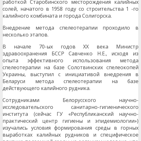
работкой Старобинского месторождения калийных
солей, начатого в 1958 году со строительства 1 -го
калийного комбината и города Солигорска.
Внедрение метода спелеотерапии проходило в
несколько этапов.
В начале 70-ых годов ХХ века Министр
здравоохранения БССР Савченко Н.Е., исходя из
опыта эффективного использования метода
спелеотерапии на базе Солотвинских спелеокопей
Украины, выступил с инициативой внедрения в
Беларуси метода спелеотерапии на базе
действующего ка­лийного рудника.
Сотрудниками Белорусского научно-
исследовательского санитарно-гигиенического
института (сей­час ГУ «Республиканский научно-
практический центр гигиены и эпидемиологии»)
изучались условия формирования среды в горных
выработках калийных рудников и специфическое