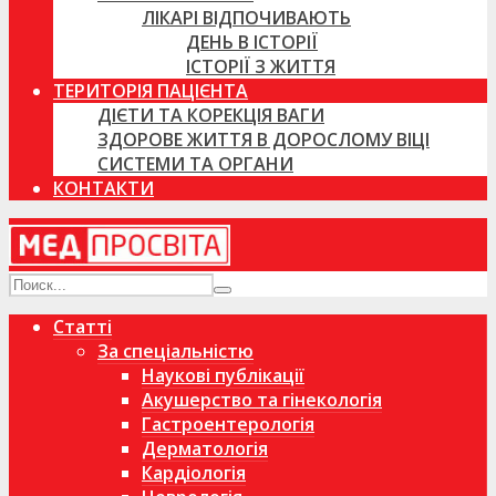
ЛІКАРІ ВІДПОЧИВАЮТЬ
ДЕНЬ В ІСТОРІЇ
ІСТОРІЇ З ЖИТТЯ
ТЕРИТОРІЯ ПАЦІЄНТА
ДІЄТИ ТА КОРЕКЦІЯ ВАГИ
ЗДОРОВЕ ЖИТТЯ В ДОРОСЛОМУ ВІЦІ
СИСТЕМИ ТА ОРГАНИ
КОНТАКТИ
Статті
За спеціальністю
Наукові публікації
Акушерство та гінекологія
Гастроентерологія
Дерматологія
Кардіологія