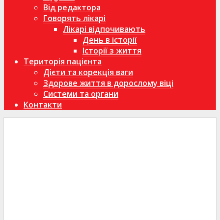
Від редактора
Говорять лікарі
Лікарі відпочивають
День в історії
Історії з життя
Територія пацієнта
Дієти та корекція ваги
Здорове життя в дорослому віці
Системи та органи
Контакти