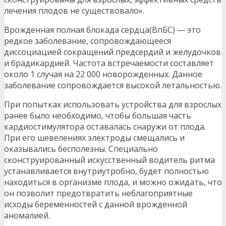
лечения плодов не существовало».
Врожденная полная блокада сердца(ВпБС) — это
редкое заболевание, сопровождающееся
диссоциацией сокращений предсердий и желудочков
и брадикардией. Частота встречаемости составляет
около 1 случая на 22 000 новорожденных. Данное
заболевание сопровождается высокой летальностью.
При попытках использовать устройства для взрослых
ранее было необходимо, чтобы большая часть
кардиостимулятора оставалась снаружи от плода.
При его шевелениях электроды смещались и
оказывались бесполезны. Специально
сконструированный искусственный водитель ритма
устанавливается внутриутробно, будет полностью
находиться в организме плода, и можно ожидать, что
он позволит предотвратить неблагоприятные
исходы беременностей с данной врожденной
аномалией.