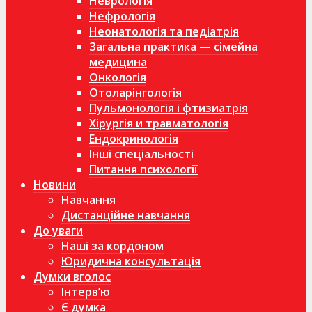
Неврологія
Нефрологія
Неонатологія та педіатрія
Загальна практика — сімейна
медицина
Онкологія
Отоларінгологія
Пульмонологія і фтизиатрія
Хірургія и травматологія
Ендокринологія
Інші спеціальності
Питання психології
Новини
Навчання
Дистанційне навчання
До уваги
Наші за кордоном
Юридична консультація
Думки вголос
Інтерв’ю
Є думка