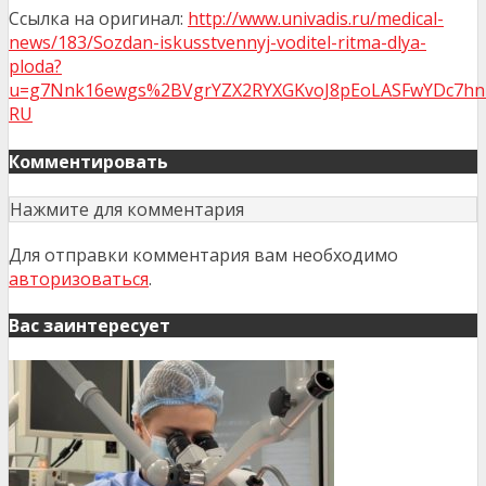
Ссылка на оригинал:
http://www.univadis.ru/medical-
news/183/Sozdan-iskusstvennyj-voditel-ritma-dlya-
ploda?
u=g7Nnk16ewgs%2BVgrYZX2RYXGKvoJ8pEoLASFwYDc7hn
RU
Комментировать
Нажмите для комментария
Для отправки комментария вам необходимо
авторизоваться
.
Вас заинтересует