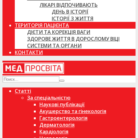
ЛІКАРІ ВІДПОЧИВАЮТЬ
ДЕНЬ В ІСТОРІЇ
ІСТОРІЇ З ЖИТТЯ
ТЕРИТОРІЯ ПАЦІЄНТА
ДІЄТИ ТА КОРЕКЦІЯ ВАГИ
ЗДОРОВЕ ЖИТТЯ В ДОРОСЛОМУ ВІЦІ
СИСТЕМИ ТА ОРГАНИ
КОНТАКТИ
Статті
За спеціальністю
Наукові публікації
Акушерство та гінекологія
Гастроентерологія
Дерматологія
Кардіологія