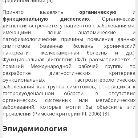
срединной линии [3].
Принято выделять
органическую
и
функциональную диспепсию
. Органическая
диспепсия встречается у пациентов с заболеваниями,
имеющими ясные анатомические и
патофизиологические причины появления данных
симптомов (язвенная болезнь, хронический
панкреатит, желчекаменная болезнь и др.).
Функциональная диспепсия (ФД) рассматривается с
позиций Международной рабочей группы по
разработке диагностических критериев
функциональных гастроэнтерологических
заболеваний как группа симптомов, относящихся к
гастродуоденальной области, в отсутствие
органических, системных или метаболических
заболеваний, которые могли бы объяснить эти
проявления (Римские критерии-III, 2006) [3].
Эпидемиология