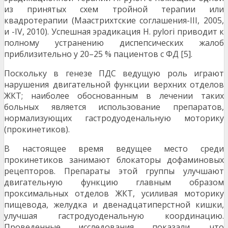
из принятых схем тройной терапии или
квадротерапии (Маастрихтские соглашения-III, 2005,
и -IV, 2010). Успешная эрадикация H. pylori приводит к
полному устранению диспепсических жалоб
приблизительно у 20–25 % пациентов с ФД [5].
Поскольку в генезе ПДС ведущую роль играют
нарушения двигательной функции верхних отделов
ЖКТ; наиболее обоснованным в лечении таких
больных является использование препаратов,
нормализующих гастродуоденальную моторику
(прокинетиков).
В настоящее время ведущее место среди
прокинетиков занимают блокаторы дофаминовых
рецепторов. Препараты этой группы улучшают
двигательную функцию главным образом
проксимальных отделов ЖКТ, усиливая моторику
пищевода, желудка и двенадцатиперстной кишки,
улучшая гастродуоденальную координацию.
Проведенные исследования показали, что