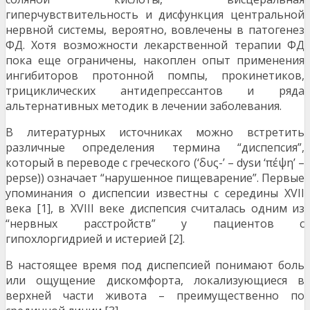
гиперчувствительность и дисфункция центральной
нервной системы, вероятно, вовлечены в патогенез
ФД. Хотя возможности лекарственной терапии ФД
пока еще ограничены, накоплен опыт применения
ингибиторов протонной помпы, прокинетиков,
трициклических антидепрессантов и ряда
альтернативных методик в лечении заболевания.
В литературных источниках можно встретить
различные определения термина “диспепсия”,
который в переводе с греческого (‘δυς-’ – dysи ‘πέψη’ –
pepse)) означает “нарушенное пищеварение”. Первые
упоминания о диспепсии известны с середины XVII
века [1], в XVIII веке диспепсия считалась одним из
“нервных расстройств” у пациентов с
гипохлоргидрией и истерией [2].
В настоящее время под диспепсией понимают боль
или ощущение дискомфорта, локализующиеся в
верхней части живота – преимущественно по