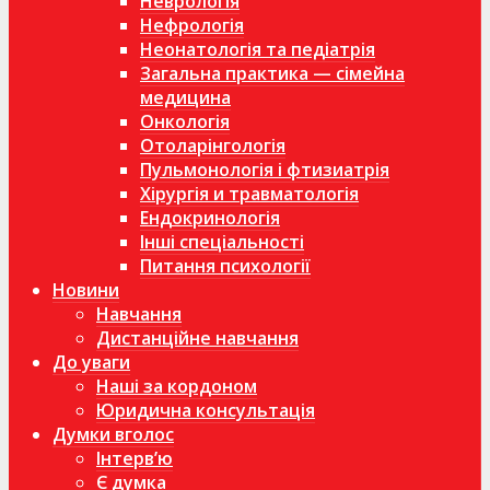
Неврологія
Нефрологія
Неонатологія та педіатрія
Загальна практика — сімейна
медицина
Онкологія
Отоларінгологія
Пульмонологія і фтизиатрія
Хірургія и травматологія
Ендокринологія
Інші спеціальності
Питання психології
Новини
Навчання
Дистанційне навчання
До уваги
Наші за кордоном
Юридична консультація
Думки вголос
Інтерв’ю
Є думка