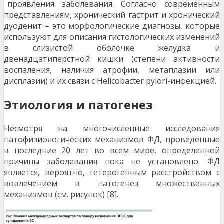
проявления заболевания. Согласно современным
представлениям, хронический гастрит и хронический
дуоденит – это морфологические диагнозы, которые
используют для описания гистологических изменений
в слизистой оболочке желудка и
двенадцатиперстной кишки (степени активности
воспаления, наличия атрофии, метаплазии или
дисплазии) и их связи с Helicobacter pylori-инфекцией.
Этиология и патогенез
Несмотря на многочисленные исследования
патофизиологических механизмов ФД, проведенные
в последние 20 лет во всем мире, определенной
причины заболевания пока не установлено. ФД
является, вероятно, гетерогенным расстройством с
вовлечением в патогенез множественных
механизмов (см. рисунок) [8].