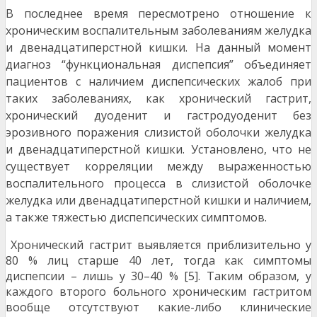
В последнее время пересмотрено отношение к
хроническим воспалительным заболеваниям желудка
и двенадцатиперстной кишки. На данный момент
диагноз “функциональная
диспепсия” объединяет
пациентов с наличием диспепсических жалоб при
таких заболеваниях, как
хронический гастрит,
хронический дуоденит и гастродуоденит без
эрозивного поражения слизистой оболочки желудка
и двенадцатиперстной кишки. Установлено, что не
существует корреляции между выраженностью
воспалительного процесса в слизистой
оболочке
желудка или двенадцатиперстной кишки и наличием,
а также тяжестью диспепсических симптомов.
Хронический гастрит выявляется приблизительно у
80 % лиц старше 40 лет, тогда как симптомы
диспепсии – лишь у 30–40 % [5]. Таким образом, у
каждого второго больного хроническим гастритом
вообще отсутствуют какие-либо клинические