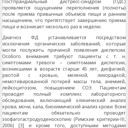
Постпрандиальный дистресс-синдром (ПДС)
проявляется ощущением переполнения (полноты)
после приема привычных объемов пищи и ранним
насыщением, что препятствует завершению приема
пищи и возникает несколько раз в неделю.
Диагноз ФД устанавливается посредством
исключения органических заболеваний, которые
могли послужить причиной появления диспепсии.
Особого внимания требуют пациенты с т. н.
симптомами тревоги – симптомами диспепсии,
возникшими в возрасте старше 45 лет, дисфагией,
рвотой с кровью, меленой, лихорадкой,
немотивированной потерей массы тела, анемией,
лейкоцитозом, повышением СОЭ. Пациентам
проводят полный комплекс лабораторного
обследования, включающий клинический анализ
крови, мочи, кала, биохимический анализ крови. Всем
пациентам обязательно проводят
эзофагогастродуоденоскопию (Римские критерии-III,
2006) [3] и кроме того, доступными методами