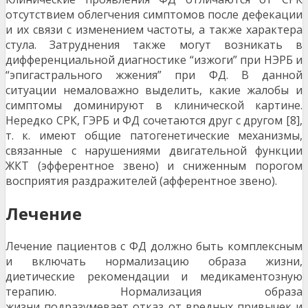
отсутствием облегчения симптомов после дефекации
и их связи с изменением частоты, а также характера
стула. Затруднения также могут возникать в
дифференциальной диагностике “изжоги” при НЭРБ и
“эпигастрального жжения” при ФД. В данной
ситуации немаловажно выделить, какие жалобы и
симптомы доминируют в клинической картине.
Нередко СРК, ГЭРБ и ФД сочетаются друг с другом [8],
т. к. имеют общие патогенетические механизмы,
связанные с нарушениями двигательной функции
ЖКТ (эфферентное звено) и сниженным порогом
восприятия раздражителей (афферентное звено).
Лечение
Лечение пациентов с ФД должно быть комплексным
и включать нормализацию образа жизни,
диетические рекомендации и медикаментозную
терапию. Нормализация образа
жизни подразумевает отказ от вредных привычек и