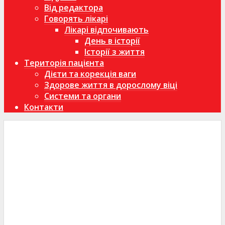
Від редактора
Говорять лікарі
Лікарі відпочивають
День в історії
Історії з життя
Територія пацієнта
Дієти та корекція ваги
Здорове життя в дорослому віці
Системи та органи
Контакти