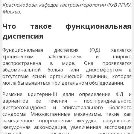
Краснолобова, к
афедра гастроэнтерологии ФУВ РГМУ,
Москва.
Что такое функциональная
диспепсия
Функциональная диспепсия (ФД) является
хроническим заболеванием и широко
распространена в мире. Она проявляется
абдоминальной болью или дискомфортом в
отсутствие ясной органической причины, которая
могла бы выявиться при детальном обследовании.
Римские критерии-III дали определение ФД и
вариантов ее течения – постпрандиального
дистресссиндрома и эпигастрального болевого
синдрома. Множественные механизмы, такие как
замедленное опорожнение желудка, нарушенная
желудочная аккомодация, увеличенная экспозиция
соляной кислоты, висцеральная