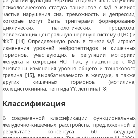
регуля
ции функций верхних отделов ЖКТ. Изучение
психологического статуса пациентов с ФД выявило
частые нарушения сна, тревожность и депрессии,
которые могут быть триггерами формирования
циклических патологических процессов,
вовлекающих центральную нервную систему (ЦНС) и
ЖКТ [14]. Определенную роль в генезе ФД играют
изменения уровней нейропептидов и кишечных
гормонов, участвующих в регуляции моторики
желудка и секреции HCl. Так, у пациентов с ФД
выявлены изменения уровня общего и тощакового
грелина [15], вырабатываемого в желудке, а также
других кишечных гормонов (мотилина,
холецистокинина, пептида YY, лептина) [8].
Классификация
В современной классификации функциональных
желудочно-кишечных расстройств, предложенной в
результате консенсуса 60 ведущих