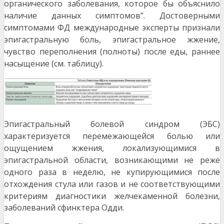
органического заболевания, которое бы объяснило
наличие данных симптомов”. Достоверными
симптомами ФД международные эксперты признали
эпигастральную боль, эпигастральное жжение,
чувство переполнения (полноты) после еды, раннее
насыщение (см. таблицу).
Эпигастральный болевой синдром (ЭБС)
характеризуется перемежающейся болью или
ощущением жжения, локализующимися в
эпигастральной области, возникающими не реже
одного раза в неделю, не купирующимися после
отхождения стула или газов и не соответствующими
критериям диаг
ностики желчекаменной болезни,
заболеваний сфинктера Одди.