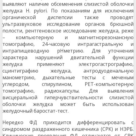
выявляют наличие обсеменения слизистой оболочки
желудка H. pylori. По показаниям для исключения
органической диспепсии также проводят
ультразвуковое исследование органов брюшной
полости, рентгеновское исследование желудка, реже
– компьютерную и магнитнорезонансную
томографию, 24-часовую интрагастральную и
интрапищеводную рНметрию. Для уточнения
характера нарушений двигательной функции
желудка применяют электрогастрографию,
сцинтиграфию желудка, антродуоденальную
манометрию, дыхательные тесты с меченым
углеродом, спирулином, РЕТ-компьютерную
томографию, радиокапсулы. Для выявления
висцеральной гиперчувствительности слизистой
оболочки желудка может быть использован
желудочный баростат-тест.
Нередко ФД приходится дифференцировать с
синдромом раздраженного кишечника (СРК) и НЭРБ.
Клинические проявления ФД отличаются от СРК