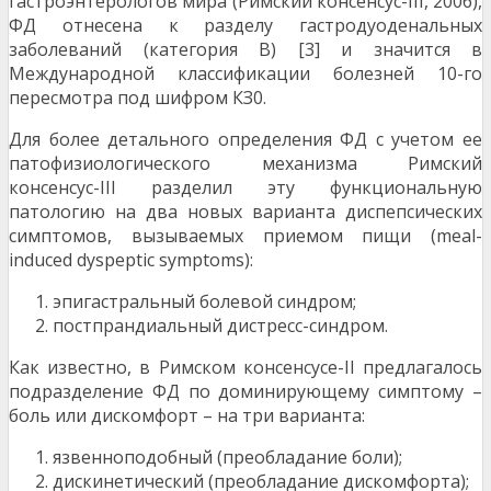
гастроэнтерологов мира (Римский консенсус-III, 2006),
ФД отнесена к разделу гастродуоденальных
заболеваний (категория В) [3] и значится в
Международной классификации болезней 10-го
пересмотра под шифром КЗ0.
Для более детального определения ФД с учетом ее
патофизиологического механизма Римский
консенсус-III разделил эту функциональную
патологию на два новых варианта диспепсических
симптомов, вызываемых приемом пищи (meal-
induced dyspeptic symptoms):
эпигастральный болевой синдром;
постпрандиальный дистресс-синдром.
Как известно, в Римском консенсусе-II предлагалось
подразделение ФД по доминирующему симптому –
боль или дискомфорт – на три варианта:
язвенноподобный (преобладание боли);
дискинетический (преобладание дискомфорта);