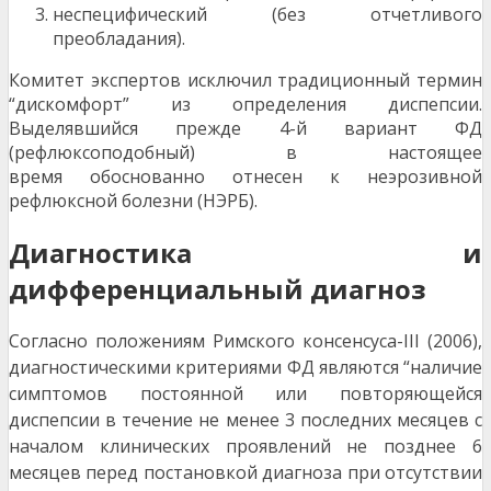
неспецифический (без отчетливого
преобладания).
Комитет экспертов исключил традиционный термин
“дискомфорт” из определения диспепсии.
Выделявшийся прежде 4-й вариант ФД
(рефлюксоподобный) в настоящее
время обоснованно отнесен к неэрозивной
рефлюксной болезни (НЭРБ).
Диагностика и
дифференциальный диагноз
Согласно положениям Римского консенсуса-III (2006),
диагностическими критериями ФД являются “наличие
симптомов постоянной или повторяющейся
диспепсии в течение не менее 3 последних месяцев с
началом клинических проявлений не позднее 6
месяцев перед постановкой диагноза при отсутствии