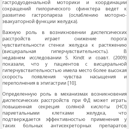
гастродуоденальной моторики и координации
сокращений пилорического сфинктера ведет к
развитию гастропареза (ослаблению моторно-
эвакуаторной функции желудка).
Важную роль в возникновении диспепсических
расстройств играет снижение порога
чувствительности стенки желудка к растяжению
(висцеральная гиперчувствительность). В
недавнем исследовании S. Kindt и соавт. (2009)
показали, что у пациентов с висцеральной
гиперчувствительностью имела место более высокая
скорость появления чувства насыщения и
переполнения в эпигастрии [10].
Определенную роль в механизмах возникновения
диспепсических расстройств при ФД может играть
повышенная секреция соляной кислоты (HCl)
париетальными клетками желудка, что
подтверждается эффективностью применения у
таких больных антисекреторных препаратов