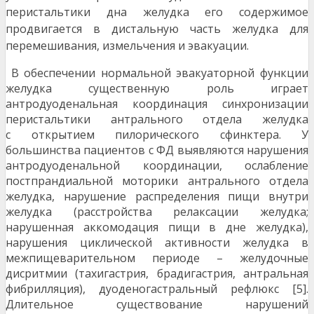
перистальтики дна желудка его содержимое
продвигается в дистальную часть желудка для
перемешивания, измельчения и эвакуации.
В обеспечении нормальной эвакуаторной функции
желудка существенную роль играет
антродуоденальная координация синхронизации
перистальтики антрального отдела желудка
с открытием пилорического сфинктера. У
большинства пациентов с ФД выявляются нарушения
антродуоденальной координации, ослабление
постпрандиальной моторики антрального отдела
желудка, нарушение распределения пищи внутри
желудка (расстройства релаксации желудка;
нарушенная аккомодация пищи в дне желудка),
нарушения циклической активности желудка в
межпищеварительном периоде – желудочные
дисритмии (тахигастрия, брадигастрия, антральная
фибрилляция), дуоденогастральный рефлюкс [5].
Длительное существование нарушений