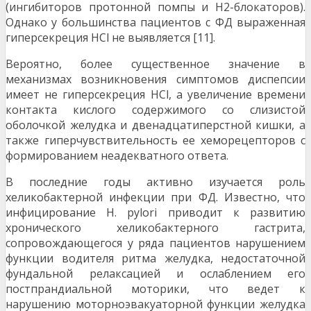
(ингибиторов протонной помпы и Н2-блокаторов).
Однако у большинства пациентов с ФД выраженная
гиперсекреция HCl не выявляется [11].
Вероятно, более существенное значение в
механизмах возникновения симптомов диспепсии
имеет не гиперсекреция HCl, а увеличение времени
контакта кислого содержимого со слизистой
оболочкой желудка и двенадцатиперстной кишки, а
также гиперчувствительность ее хеморецепторов с
формированием неадекватного ответа.
В последние годы активно изучается роль
хеликобактерной инфекции при ФД. Известно, что
инфицирование H. pylori приводит к развитию
хронического хеликобактерного гастрита,
сопровождающегося у ряда пациентов нарушением
функции водителя ритма желудка, недостаточной
фундальной релаксацией и ослаблением его
постпрандиальной моторики, что ведет к
нарушению моторноэвакуаторной функции желудка