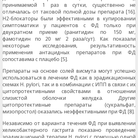
принимаемой 1 раз в сутки, существенно не
отличалась от таковой полной дозы препарата [16].
Н2-блокаторы были эффективными в купировании
симптоматики у пациентов с ФД только при
двукратном приеме (ранитидин по 150 мг,
фамотидин по 20 мг 2 раза/сут). Как показали
некоторые исследования, результативность
применения антацидных препаратов при ФД
сопоставима с плацебо [5].
Препараты на основе солей висмута могут успешно
использоваться в лечении ФД как в эрадикационных
схемах H. pylori, так и в комбинации с ИПП в связи с их
цитопротективными свойствами в отношении
слизистой оболочки желудка. Другие
цитопротективные препараты (сукральфат,
мизопростол) оказались неэффективными при ФД [8].
Независимо от варианта течения ФД при выявлении
хеликобактерного гастрита показано проведение
эрадикационной терапии H. pylori с помощью одной