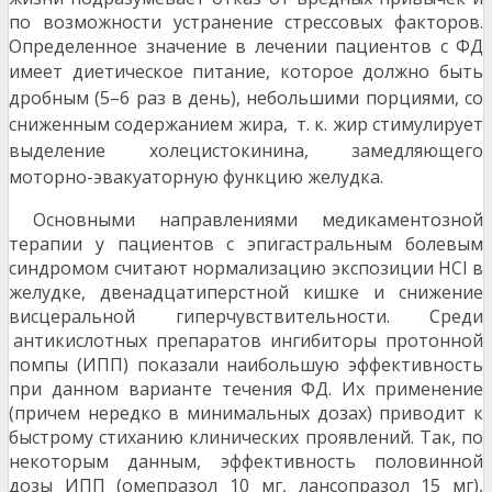
по возможности устранение стрессовых факторов.
Определенное значение в лечении пациентов с ФД
имеет диетическое питание, которое
должно быть
дробным (5–6 раз в день), небольшими порциями, со
сниженным содержанием жира,
т. к. жир стимулирует
выделение холецистокинина, замедляющего
моторно-эвакуаторную функцию
желудка.
Основными направлениями медикаментозной
терапии у пациентов с эпигастральным болевым
синдромом считают нормализацию экспозиции HCl в
желудке, двенадцатиперстной кишке и снижение
висцеральной гиперчувствительности. Среди
антикислотных препаратов ингибиторы протонной
помпы (ИПП) показали наибольшую эффективность
при данном варианте течения ФД. Их применение
(причем нередко в минимальных дозах) приводит к
быстрому стиханию клинических проявлений. Так, по
некоторым данным, эффективность половинной
дозы ИПП (омепразол 10 мг, лансопразол 15 мг),