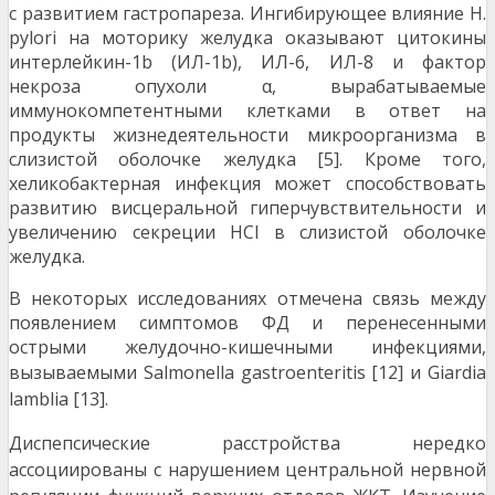
с развитием гастропареза. Ингибирующее влияние H.
pylori на моторику желудка оказывают цитокины
интерлейкин-1b (ИЛ-1b), ИЛ-6, ИЛ-8 и фактор
некроза опухоли α, вырабатываемые
иммунокомпетентными клетками в ответ на
продукты жизнедеятельности микроорганизма в
слизистой оболочке желудка [5]. Кроме того,
хеликобактерная инфекция может способствовать
развитию висцеральной гиперчувствительности и
увеличению секреции HCl в слизистой оболочке
желудка.
В некоторых исследованиях отмечена связь между
появлением симптомов ФД и перенесенными
острыми желудочно-кишечными инфекциями,
вызываемыми Salmonella gastroenteritis
[12] и Giardia
lamblia [13].
Диспепсические расстройства нередко
ассоциированы с нарушением центральной нервной