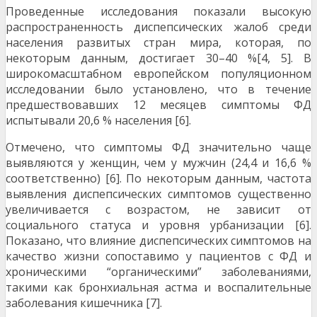
Проведенные исследования показали высокую
распространенность диспепсических жалоб среди
населения развитых стран мира, которая, по
некоторым данным, достигает 30–40 %[4, 5]. В
широкомасштабном европейском популяционном
исследовании было установлено, что в течение
предшествовавших 12 месяцев симптомы ФД
испытывали 20,6 % населения [6].
Отмечено, что симптомы ФД значительно чаще
выявляются у женщин, чем у мужчин (24,4 и 16,6 %
соответственно) [6]. По некоторым данным, частота
выявления диспепсических симптомов существенно
увеличивается с возрастом, не зависит от
социального статуса и уровня урбанизации [6].
Показано, что влияние диспепсических симптомов на
качество жизни сопоставимо у пациентов с ФД и
хроническими “органическими” заболеваниями,
такими как бронхиальная астма и воспалительные
заболевания кишечника [7].