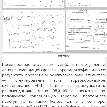
После проведеного лечения в инфарктном отделении
дана рекомендация сделать коронарографию и по ее
результату провести хирургическое вмешательство
— стентирование или аортокоронарное
шунтирование (АКШ). Пациент не прислушался к
рекомендациям врача. 08.01.09 г., несмотря на
получаемую современную терапию, повторился
приступ точно таких болей, как и в сентябре.
Приехала линейная МСП, ввела в/в фентанил, боль не