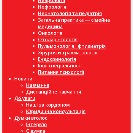
Неврологія
Нефрологія
Неонатологія та педіатрія
Загальна практика — сімейна
медицина
Онкологія
Отоларінгологія
Пульмонологія і фтизиатрія
Хірургія и травматологія
Ендокринологія
Інші спеціальності
Питання психології
Новини
Навчання
Дистанційне навчання
До уваги
Наші за кордоном
Юридична консультація
Думки вголос
Інтерв’ю
Є думка