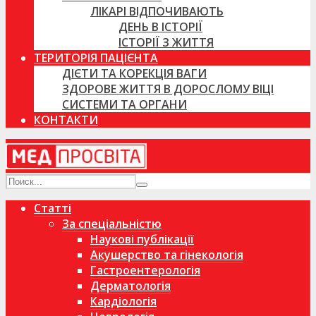
ЛІКАРІ ВІДПОЧИВАЮТЬ
ДЕНЬ В ІСТОРІЇ
ІСТОРІЇ З ЖИТТЯ
ТЕРИТОРІЯ ПАЦІЄНТА
ДІЄТИ ТА КОРЕКЦІЯ ВАГИ
ЗДОРОВЕ ЖИТТЯ В ДОРОСЛОМУ ВІЦІ
СИСТЕМИ ТА ОРГАНИ
КОНТАКТИ
Статті
За спеціальністю
Наукові публікації
Акушерство та гінекологія
Гастроентерологія
Дерматологія
Кардіологія