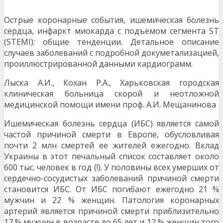
Острые коронарные события, ишемическая болезнь
сердца, инфаркт миокарда с подъемом сегмента ST
(STEMI): общие тенденции. Детальное описание
случаев заболеваний с подробной докуметализацией,
проиллюстрированной данными кардиограмм.
Лыска А.И., Кохан Р.А., Харьковская городская
клиническая больница скорой и неотложной
медицинской помощи имени проф. А.И. Мещанинова
Ишемическая болезнь сердца (ИБС) является самой
частой причиной смерти в Европе, обусловливая
почти 2 млн смертей ее жителей ежегодно. Вклад
Украины в этот печальный список составляет около
600 тыс. человек в год (!). У половины всех умерших от
сердечно-сосудистых заболеваний причиной смерти
становится ИБС. От ИБС погибают ежегодно 21 %
мужчин и 22 % женщин. Патология коронарных
артерий является причиной смерти приблизительно
17 % мужчин в возрасте до 65 лет и 12 % женщин того