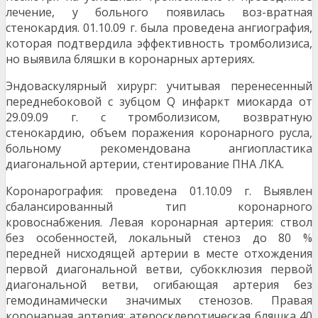
лечение, у больного появилась воз-вратная
стенокардия. 01.10.09 г. была проведена ангиография,
которая подтвердила эффектив­ность тромболизиса,
но выявила бляшки в коро­нарных артериях.
Эндоваскулярный хирург: учитывая перенесенный
переднебоковой с зубцом Q инфаркт миокарда от
29.09.09 г. с тромболизисом, возвратную
стенокардию, объем поражения коронарного русла,
больному рекомендована ангиопластика
диагональной артерии, стентирование ПНА ЛКА.
Коронарография: проведена 01.10.09 г. Выявлен
сбалансированный тип коронарного
кровоснабжения. Левая коронарная артерия: ствол
без особенностей, локальный стеноз до 80 %
передней нисходящей артерии в месте отхождения
первой диагональной ветви, субокклюзия первой
диагональной ветви, огибающая артерия без
гемодинамически значимых стенозов. Правая
коронарная артерия: атеросклеротическая бляшка 40