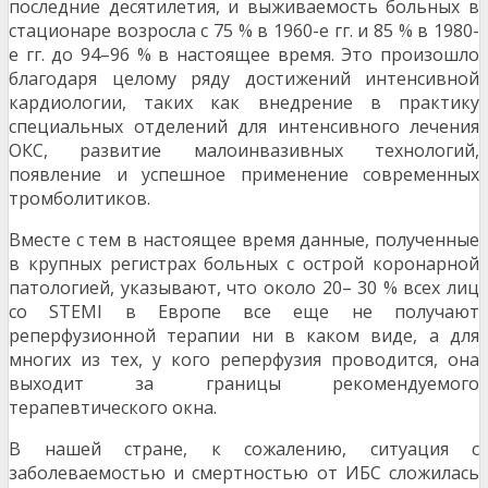
последние десятилетия, и выживаемость больных в
стационаре возросла с 75 % в 1960-е гг. и 85 % в 1980-
е гг. до 94–96 % в настоящее время. Это произошло
благодаря целому ряду достижений интенсивной
кардиологии, таких как внедрение в практику
специальных отделений для интенсивного лечения
ОКС, развитие малоинвазивных технологий,
появление и успешное применение современных
тромболитиков.
Вместе с тем в настоящее время данные, полученные
в крупных регистрах больных с острой коронарной
патологией, указывают, что около 20– 30 % всех лиц
со STEMI в Европе все еще не получают
реперфузионной терапии ни в каком виде, а для
многих из тех, у кого реперфузия проводится, она
выходит за границы рекомендуемого
терапевтического окна.
В нашей стране, к сожалению, ситуация с
заболеваемостью и смертностью от ИБС сложилась