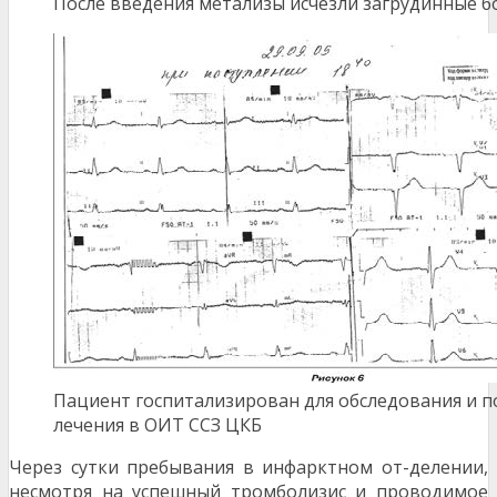
После введения метализы исчезли загрудинные б
Пациент госпитализирован для обследования и 
лечения в ОИТ ССЗ ЦКБ
Через сутки пребывания в инфарктном от-делении,
несмотря на успешный тромболизис и проводимое