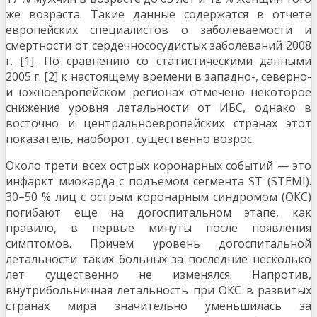
же возраста. Такие данные содержатся в отчете
европейских специалистов о заболеваемости и
смертности от сердечнососудистых заболеваний 2008
г. [1]. По сравнению со статистическими данными
2005 г. [2] к настоящему времени в западно-, северно-
и южноевропейском регионах отмечено некоторое
снижение уровня летальности от ИБС, однако в
восточно и центральноевропейских странах этот
показатель, наоборот, существенно возрос.
Около трети всех острых коронарных событий — это
инфаркт миокарда с подъемом сегмента ST (STEMI).
30–50 % лиц с острым коронарным синдромом (ОКС)
погибают еще на догоспитальном этапе, как
правило, в первые минуты после появления
симптомов. Причем уровень догоспитальной
летальности таких больных за последние несколько
лет существенно не изменялся. Напротив,
внутрибольничная летальность при ОКС в развитых
странах мира значительно уменьшилась за