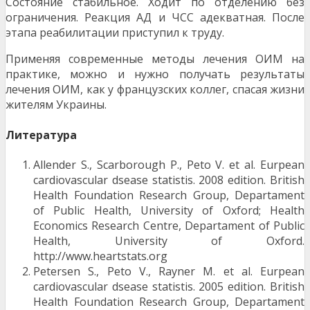
Состояние стабильное. Ходит по отделению без
ограничения. Реакция АД и ЧСС адекватная. После
этапа реабилитации приступил к труду.
Применяя современные методы лечения ОИМ на
практике, можно и нужно получать результаты
лечения ОИМ, как у французских коллег, спасая жизни
жителям Украины.
Литература
Allender S., Scarborough P., Peto V. et al. Eurpean
cardiovascular dsease statistis. 2008 edition. British
Health Foundation Research Group, Departament
of Public Health, University of Oxford; Health
Economics Research Centre, Departament of Public
Health, University of Oxford.
http://www.heartstats.org
Petersen S., Peto V., Rayner M. et al. Eurpean
cardiovascular dsease statistis. 2005 edition. British
Health Foundation Research Group, Departament