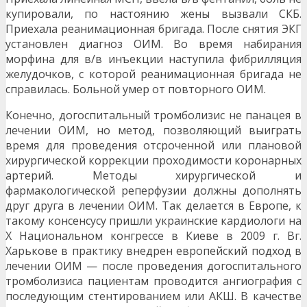
купировали, по настоянию жены вызвали СКБ.
Приехала реанимационная бригада. После снятия ЭКГ
установлен диагноз ОИМ. Во время набирания
морфина для в/в инъекции наступила фибрилляция
желудочков, с которой реанимационная бригада не
справилась. Больной умер от повторного ОИМ.
Конечно, догоспитальный тромболизис не панацея в
лечении ОИМ, но метод, позволяющий выиграть
время для проведения отсроченной или плановой
хирургической коррекции проходимости коронарных
артерий. Методы хирургической и
фармакологической реперфузии должны дополнять
друг друга в лечении ОИМ. Так делается в Европе, к
такому консенсусу пришли украинские кардиологи на
X Национальном конгрессе в Киеве в 2009 г. Вг.
Харькове в практику внедрен европейский подход в
лечении ОИМ — после проведения догоспитального
тромболизиса пациентам проводится ангиография с
последующим стентированием или АКШ. В качестве