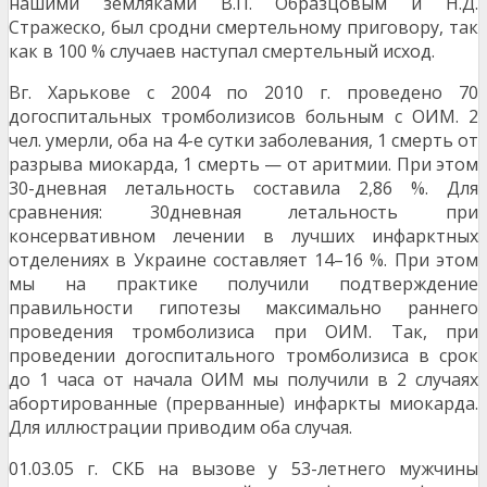
нашими земляками В.П. Образцовым и Н.Д.
Стражеско, был сродни смертельному приговору, так
как в 100 % случаев наступал смертельный исход.
Вг. Харькове с 2004 по 2010 г. проведено 70
догоспитальных тромболизисов больным с ОИМ. 2
чел. умерли, оба на 4-е сутки заболевания, 1 смерть от
разрыва миокарда, 1 смерть — от аритмии. При этом
30-дневная летальность составила 2,86 %. Для
сравнения: 30дневная летальность при
консервативном лечении в лучших инфарктных
отделениях в Украине составляет 14–16 %. При этом
мы на практике получили подтверждение
правильности гипотезы максимально раннего
проведения тромболизиса при ОИМ. Так, при
проведении догоспитального тромболизиса в срок
до 1 часа от начала ОИМ мы получили в 2 случаях
абортированные (прерванные) инфаркты миокарда.
Для иллюстрации приводим оба случая.
01.03.05 г. СКБ на вызове у 53-летнего мужчины