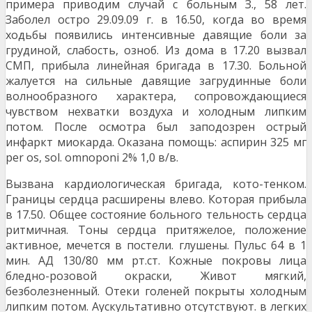
примера приводим случай с больным З., 58 лет.
Заболел остро 29.09.09 г. в 16.50, когда во время
ходьбы появились интенсивные давящие боли за
грудиной, слабость, озноб. Из дома в 17.20 вызвал
СМП, прибыла линейная бригада в 17.30. Больной
жалуется на сильные давящие загрудинные боли
волнообразного характера, сопровождающиеся
чувством нехватки воздуха и холодным липким
потом. После осмотра был заподозрен острый
инфаркт миокарда. Оказана помощь: аспирин 325 мг
per os, sol. omnoponi 2% 1,0 в/в.
Вызвана кардиологическая бригада, кото-тенком.
Границы сердца расширены влево. Которая прибыла
в 17.50. Общее состояние больного тельность сердца
ритмичная. Тоны сердца притяжелое, положение
активное, мечется в постели. глушены. Пульс 64 в 1
мин. АД 130/80 мм рт.ст. Кожные покровы лица
бледно-розовой окраски, Живот мягкий,
безболезненный. Отеки голеней покрыты холодным
липким потом. Аускультативно отсутствуют. в легких