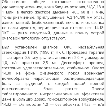
Объективно: общее состояние относительно
удовлетворительное, кожа бледно-розовая, ЧДД 18 в
1 мин, в легких жесткое дыхание, ЧСС 60 в 1 мин,
тоны ритмичные, приглушенные, АД 140/90 мм рт.ст.,
живот мягкий, безболезненный, печень и селезенка
не пальпируются, периферических отеков нет. 14.18:
ЭКГ — ритм синусовый, данные в пользу острой
очаговой патологии отсутствуют.
Был установлен диагноз: ОКС: нестабильная
стенокардия. ПИКС (1990 г.) НК 0. Проведена терапия
— аспирин 0,5 внутрь, в/в анальгин 2,0 + димедрол
1,0, п/к арикстра 2,5 мг. Дискомфорт прошел,
состояние удовлетворительное, стабильное. Около
14.30 на фоне физического покоя возникает
волнообразно нарастающая распирающедавящая
боль за грудиной, с каждой новой волной
интенсивность боли растет. Прием
таблетированного нитроглицерина не эффективен
даже в больших дозах, психомоторное возбуждение,
14.32 — в/в морфин 1,0 — без эффекта, 14.35 — в/в