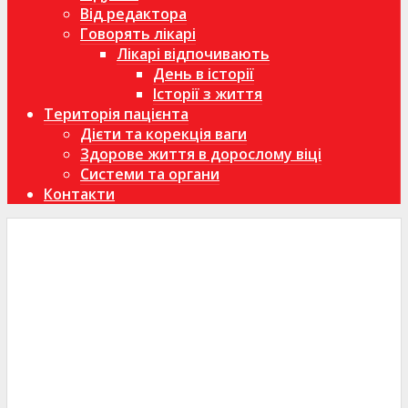
Від редактора
Говорять лікарі
Лікарі відпочивають
День в історії
Історії з життя
Територія пацієнта
Дієти та корекція ваги
Здорове життя в дорослому віці
Системи та органи
Контакти