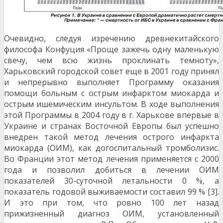
Очевидно, следуя изречению древнекитайского
философа Конфуция «Проще зажечь одну маленькую
свечу, чем всю жизнь проклинать темноту»,
Харьковский городской совет еще в 2001 году принял
и непрерывно выполняет Программу оказания
помощи больным с острым инфарктом миокарда и
острым ишемическим инсультом. В ходе выполнения
этой Программы в 2004 году в г. Харькове впервые в
Украине и странах Восточной Европы был успешно
внедрен такой метод лечения острого инфаркта
миокарда (ОИМ), как догоспитальный тромболизис.
Во Франции этот метод лечения применяется с 2000
года и позволил добиться в лечении ОИМ
показателей 30-суточной летальности 0 %, а
показатель годовой выживаемости составил 99 % [3].
И это при том, что ровно 100 лет назад
прижизненный диагноз ОИМ, установленный