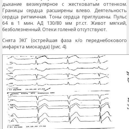
дыхание везикулярное с жестковатым оттенком.
Границы сердца расширены влево. Дея­тельность
сердца ритмичная. Тоны сердца при­глушены. Пульс
64 в 1 мин. АД 130/80 мм рт.ст. Живот мягкий,
безболезненный. Отеки голеней отсутствуют.
Снята ЭКГ (острейшая фаза к/о переднебокового
инфаркта миокарда) (рис. 4).