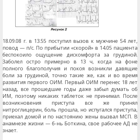
18.09.08 г. в 13.55 поступил вызов к мужчине 54 лет,
повод — п/с. По прибытии «скорой» в 14.05 пациента
беспокоило ощущение дискомфорта за грудиной.
Заболел остро примерно в 13 ч, когда на фоне
полного благополучия и покоя возникли давящие
боли за грудиной, точно такие же, как и во время
развития первого ОИМ. Первый ОИМ перенес 18 лет
назад, все прошедшие годы даже забыл думать об
ИМ, поэтому никаких таблеток не принимал. После
возникновения приступа все же принял
нитроглицерин, боль прошла, но испугался приступа,
приехал домой и по настоянию жены вызвал МСП. В
анамнезе жизни — б-нь Боткина, свое рабочее АД не
знает.