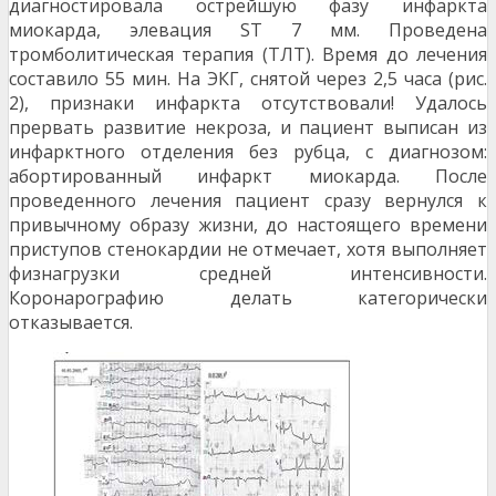
диагностировала острейшую фазу инфаркта
миокарда, элевация ST 7 мм. Проведена
тромболитическая терапия (ТЛТ). Время до лечения
составило 55 мин. На ЭКГ, снятой через 2,5 часа (рис.
2), признаки инфаркта отсутствовали! Удалось
прервать развитие некроза, и пациент выписан из
инфарктного отделения без рубца, с диагнозом:
абортированный инфаркт миокарда. После
проведенного лечения пациент сразу вернулся к
привычному образу жизни, до настоящего времени
приступов стенокардии не отмечает, хотя выполняет
физнагрузки средней интенсивности.
Коронарографию делать категорически
отказывается.