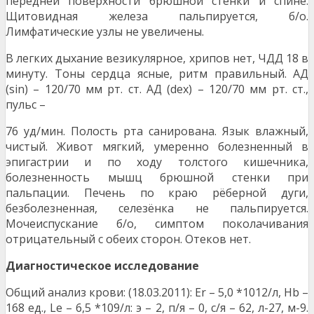
передней поверхности брюшной стенки и спине.
Щитовидная железа пальпируется, б/о.
Лимфатические узлы не увеличены.
В легких дыхание везикулярное, хрипов нет, ЧДД 18 в
минуту. Тоны сердца ясные, ритм правильный. АД
(sin) – 120/70 мм рт. ст. АД (dex) – 120/70 мм рт. ст.,
пульс –
76 уд/мин. Полость рта санирована. Язык влажный,
чистый. Живот мягкий, умеренно болезненный в
эпигастрии и по ходу толстого кишечника,
болезненность мышц брюшной стенки при
пальпации. Печень по краю рёберной дуги,
безболезненная, селезёнка не пальпируется.
Мочеиспускание б/о, симптом поколачивания
отрицательный с обеих сторон. Отеков нет.
Диагностическое исследование
Общий анализ крови: (18.03.2011): Er – 5,0 *1012/л, Hb –
168 ед., Le – 6,5 *109/л: э – 2, п/я – 0, с/я – 62, л-27, м-9.