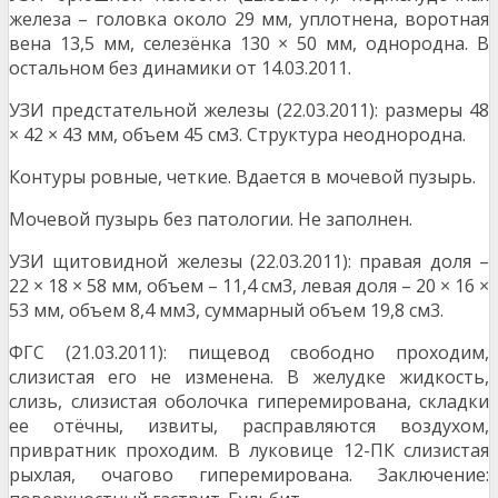
железа – головка около 29 мм, уплотнена, воротная
вена 13,5 мм, селезёнка 130 × 50 мм, однородна. В
остальном без динамики от 14.03.2011.
УЗИ предстательной железы (22.03.2011): размеры 48
× 42 × 43 мм, объем 45 см3. Структура неоднородна.
Контуры ровные, четкие. Вдается в мочевой пузырь.
Мочевой пузырь без патологии. Не заполнен.
УЗИ щитовидной железы (22.03.2011): правая доля –
22 × 18 × 58 мм, объем – 11,4 см3, левая доля – 20 × 16 ×
53 мм, объем 8,4 мм3, суммарный объем 19,8 см3.
ФГС (21.03.2011): пищевод свободно проходим,
слизистая его не изменена. В желудке жидкость,
слизь, слизистая оболочка гиперемирована, складки
ее отёчны, извиты, расправляются воздухом,
привратник проходим. В луковице 12-ПК слизистая
рыхлая, очагово гиперемирована. Заключение: