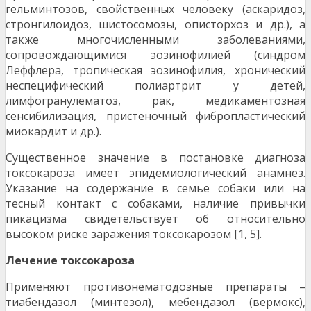
гельминтозов, свойственных человеку (аскаридоз,
стронгилоидоз, шистосомозы, описторхоз и др.), а
также многочисленными заболеваниями,
сопровождающимися эозинофилией (синдром
Леффлера, тропическая эозинофилия, хронический
неспецифический полиартрит у детей,
лимфогранулематоз, рак, медикаментозная
сенсибилизация, пристеночный фибропластический
миокардит и др.).
Существенное значение в постановке диагноза
токсокароза имеет эпидемиологический анамнез.
Указание на содержание в семье собаки или на
тесный контакт с собаками, наличие привычки
пикацизма свидетельствует об относительно
высоком риске заражения токсокарозом [1, 5].
Лечение токсокароза
Применяют противонематодозные препараты –
тиабендазол (минтезол), мебендазол (вермокс),