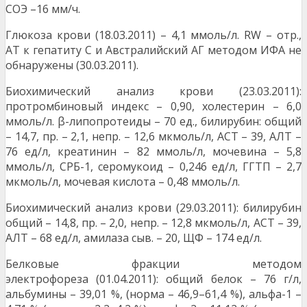
СОЭ –16 мм/ч.
Глюкоза крови (18.03.2011) – 4,1 ммоль/л. RW – отр.,
АТ к гепатиту С и Австралийский АГ методом ИФА не
обнаружены (30.03.2011).
Биохимический анализ крови (23.03.2011):
протромбиновый индекс – 0,90, холестерин – 6,0
ммоль/л. β-липопротеиды – 70 ед., билирубин: общий
– 14,7, пр. – 2,1, непр. – 12,6 мкмоль/л, АСТ – 39, АЛТ –
76 ед/л, креатинин – 82 ммоль/л, мочевина – 5,8
ммоль/л, СРБ-1, серомукоид – 0,246 ед/л, ГГТП – 2,7
мкмоль/л, мочевая кислота – 0,48 ммоль/л.
Биохимический анализ крови (29.03.2011): билирубин
общий – 14,8, пр. – 2,0, непр. – 12,8 мкмоль/л, АСТ – 39,
АЛТ – 68 ед/л, амилаза сыв. – 20, ЩФ – 174 ед/л.
Белковые фракции методом
электрофореза (01.04.2011): общий белок – 76 г/л,
альбумины – 39,01 %, (норма – 46,9–61,4 %), альфа-1 –