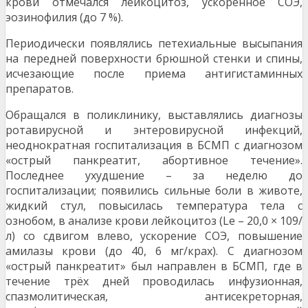
крови отмечался лейкоцитоз, ускоренное СОЭ,
эозинофилия (до 7 %).
Периодически появлялись петехиальные высыпания
на передней поверхности брюшной стенки и спины,
исчезающие после приема антигистаминных
препаратов.
Обращался в поликлинику, выставлялись диагнозы
ротавирусной и энтеровирусной инфекций,
неоднократная госпитализация в БСМП с диагнозом
«острый панкреатит, абортивное течение».
Последнее ухудшение – за неделю до
госпитализации; появились сильные боли в животе,
жидкий стул, повысилась температура тела с
ознобом, в анализе крови лейкоцитоз (Le – 20,0 × 109/
л) со сдвигом влево, ускорение СОЭ, повышение
амилазы крови (до 40, 6 мг/крах). С диагнозом
«острый панкреатит» был направлен в БСМП, где в
течение трёх дней проводилась инфузионная,
спазмолитическая, антисекреторная,