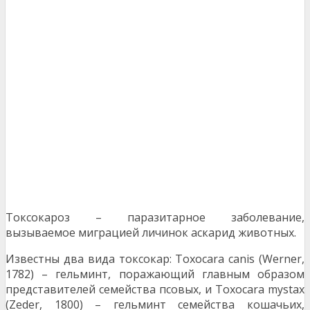
Токсокароз – паразитарное заболевание,
вызываемое миграцией личинок аскарид животных.
Известны два вида токсокар: Toxocara canis (Werner,
1782) – гельминт, поражающий главным образом
представителей семейства псовых, и Toxocara mystax
(Zeder, 1800) – гельминт семейства кошачьих,