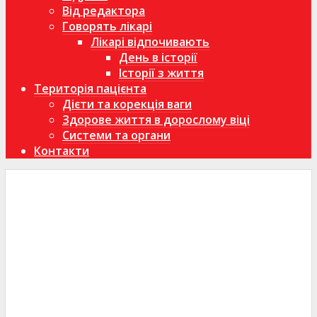
Від редактора
Говорять лікарі
Лікарі відпочивають
День в історії
Історії з життя
Територія пацієнта
Дієти та корекція ваги
Здорове життя в дорослому віці
Системи та органи
Контакти