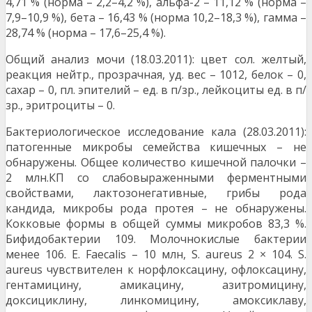
4,71 % (норма – 2,2–4,2 %), альфа-2 – 11,12 % (норма –
7,9–10,9 %), бета – 16,43 % (норма 10,2–18,3 %), гамма –
28,74 % (норма – 17,6–25,4 %).
Общий анализ мочи (18.03.2011): цвет сол. желтый,
реакция нейтр., прозрачная, уд. вес – 1012, белок – 0,
сахар – 0, пл. эпителий – ед. в п/зр., лейкоциты ед. в п/
зр., эритроциты – 0.
Бактериологическое исследование кала (28.03.2011):
патогенные микробы семейства кишечных – не
обнаружены. Общее количество кишечной палочки –
2 млн.КП со слабовыраженными ферментными
свойствами, лактозонегативные, грибы рода
кандида, микробы рода протея – не обнаружены.
Кокковые формы в общей суммы микробов 83,3 %.
Бифидобактерии 109. Молочнокислые бактерии
менее 106. E. Faecalis – 10 млн, S. aureus 2 × 104. S.
aureus чувствителен к норфлоксацину, офлоксацину,
гентамицину, амикацину, азитромицину,
доксициклину, линкомицину, амоксиклаву,