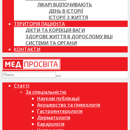
ЛІКАРІ ВІДПОЧИВАЮТЬ
ДЕНЬ В ІСТОРІЇ
ІСТОРІЇ З ЖИТТЯ
ТЕРИТОРІЯ ПАЦІЄНТА
ДІЄТИ ТА КОРЕКЦІЯ ВАГИ
ЗДОРОВЕ ЖИТТЯ В ДОРОСЛОМУ ВІЦІ
СИСТЕМИ ТА ОРГАНИ
КОНТАКТИ
Статті
За спеціальністю
Наукові публікації
Акушерство та гінекологія
Гастроентерологія
Дерматологія
Кардіологія