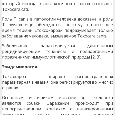
который иногда в англоязычных странах называют
Toxocara cati.
Роль Т. canis в патологии человека доказана, а роль
Т. mystax ещё обсуждается, поэтому в настоящее
время термин «токсокароз» подразумевает только
заболевание человека, вызываемое Toxocara canis.
Заболевание характеризуется длительным
рецидивирующим течением и полиорганными
поражениями иммунологической природы [2, 3].
Эпидемиология
Токсокароз – широко распространенная
паразитарная инвазия, она регистрируется во многих
странах.
Основным источником инвазии для человека
являются собаки. Заражение происходит при
непосредственном контакте с инвазированным
животным, шерсть которого загрязнена