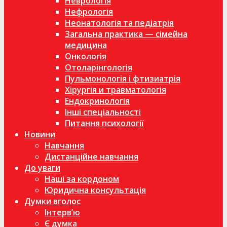
Неврологія
Нефрологія
Неонатологія та педіатрія
Загальна практика — сімейна
медицина
Онкологія
Отоларінгологія
Пульмонологія і фтизиатрія
Хірургія и травматологія
Ендокринологія
Інші спеціальності
Питання психології
Новини
Навчання
Дистанційне навчання
До уваги
Наші за кордоном
Юридична консультація
Думки вголос
Інтерв’ю
Є думка