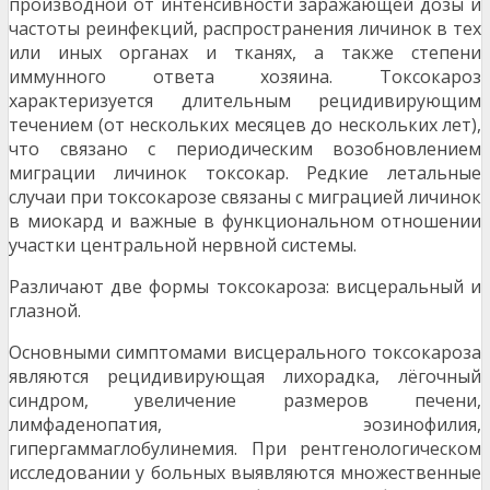
производной от интенсивности заражающей дозы и
частоты реинфекций, распространения личинок в тех
или иных органах и тканях, а также степени
иммунного ответа хозяина. Токсокароз
характеризуется длительным рецидивирующим
течением (от нескольких месяцев до нескольких лет),
что связано с периодическим возобновлением
миграции личинок токсокар. Редкие летальные
случаи при токсокарозе связаны с миграцией личинок
в миокард и важные в функциональном отношении
участки центральной нервной системы.
Различают две формы токсокароза: висцеральный и
глазной.
Основными симптомами висцерального токсокароза
являются рецидивирующая лихорадка, лёгочный
синдром, увеличение размеров печени,
лимфаденопатия, эозинофилия,
гипергаммаглобулинемия. При рентгенологическом
исследовании у больных выявляются множественные