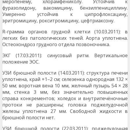
меропенему, хлорамфениколу. Устойчив к
фуразолидону, вакомицину, бензилпенициллину.
Умеренно устойчив к ципрофлоксацину,
эритромицину, рокситромицину, цефтриаксону.
R-грамма органов грудной клетки (10.03.2011): в
легких без патологических теней. Аорта уплотнена.
Остеохондроз грудного отдела позвоночника.
ЭКГ (17.03.2011): синусовый ритм. Вертикальное
положение ЭОС.
УЗИ брюшной полости (14.03.2011): структура печени
уплотнена, край +1–2 см; селезенка однородная 132 ×
50 мм; воротная вена 10 мм, желчный пузырь 54 × 28
мм, стенка 3 мм, без значительно повышенных
справа конкрементов; холедох и внутрипечёночные
протоки не расширены; головка поджелудочной
железы уплотнена 27 мм. Свободной жидкости в
брюшной полости нет.
УЗИ брюшной полости (22.03.2011): поджелудочная