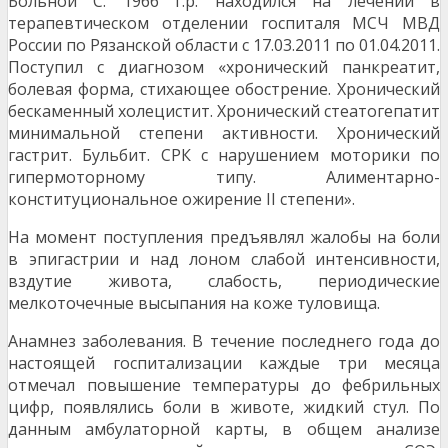
Больной С. 1966 г.р. находился на лечении в
терапевтическом отделении госпиталя МСЧ МВД
России по Рязанской области с 17.03.2011 по 01.04.2011.
Поступил с диагнозом «хронический панкреатит,
болевая форма, стихающее обострение. Хронический
бескаменный холецистит. Хронический стеатогепатит
минимальной степени активности. Хронический
гастрит. Бульбит. СРК с нарушением моторики по
гипермоторному типу. Алиментарно-
конституциональное ожирение II степени».
На момент поступления предъявлял жалобы на боли
в эпигастрии и над лоном слабой интенсивности,
вздутие живота, слабость, периодические
мелкоточечные высыпания на коже туловища.
Анамнез заболевания. В течение последнего года до
настоящей госпитализации каждые три месяца
отмечал повышение температуры до фебрильных
цифр, появлялись боли в животе, жидкий стул. По
данным амбулаторной карты, в общем анализе