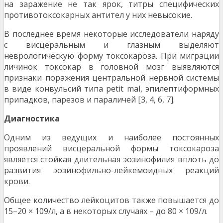
на заражение не так ярок, титры специфических
противотоксокарных антител у них невысокие.
В последнее время некоторые исследователи наряду
с висцеральным и глазным выделяют
неврологическую форму токсокароза. При миграции
личинок токсокар в головной мозг выявляются
признаки поражения центральной нервной системы
в виде конвульсий типа petit mal, эпилептиформных
припадков, парезов и параличей [3, 4, 6, 7].
Диагностика
Одним из ведущих и наиболее постоянных
проявлений висцеральной формы токсокароза
является стойкая длительная эозинофилия вплоть до
развития эозинофильно-лейкемоидных реакций
крови.
Общее количество лейкоцитов также повышается до
15–20 × 109/л, а в некоторых случаях – до 80 × 109/л.