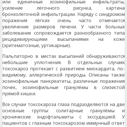
или единичные эозинофильные инфильтраты,
усиление лёгочного рисунка, картина
бронхолёгочной инфильтрации. Наряду с синдромом
поражения лёгких очень часто отмечается
увеличение размеров печени. У части больных
заболевание сопровождается разнообразного типа
рецидивирующими высыпаниями на коже
(эритематозные, уртикарные).
Пальпаторно в местах высыпаний обнаруживаются
небольшие уплотнения. В отдельных случаях
токсокароз протекает с развитием миокардита, по-
видимому, аллергической природы. Описаны также
эозинофильные панкреатиты, различные поражения
почек, эозинофильные гранулёмы в слизистой
прямой кишки.
Все случаи токсокароза глаза подразделяются на две
основные группы: солитарные гранулёмы и
хронические эндофтальмиты с экссудацией. У
пациентов с глазным токсокарозом иммунный ответ