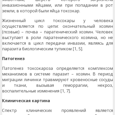
инвазионными яйцами, или при попадании в рот
земли, в которой были яйца токсокар.
Жизненный цикл токсокары у человека
осуществляется по цепи: окончательный хозяин
(псовые) – почва – паратенический хозяин. Человек
выступает в роли паратенического хозяина, но не
включается в цикл передачи инвазии, являясь для
паразита биологическим тупиком [1, 5].
Патогенез
Патогенез токсокароза определяется комплексом
механизмов в системе паразит – хозяин. В период
миграции личинки травмируют кровеносные сосуды
и ткани, вызывая геморрагии, некроз,
воспалительные изменения [1, 7].
Клиническая картина
Спектр клинических проявлений является