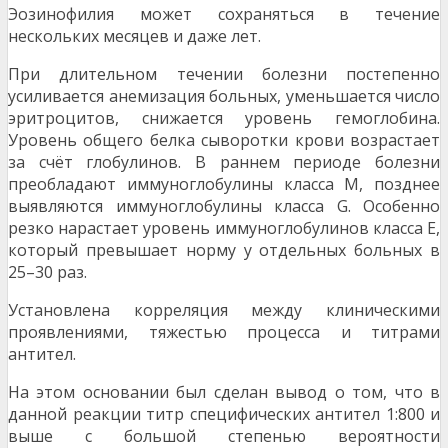
Эозинофилия может сохраняться в течение
нескольких месяцев и даже лет.
При длительном течении болезни постепенно
усиливается анемизация больных, уменьшается число
эритроцитов, снижается уровень гемоглобина.
Уровень общего белка сыворотки крови возрастает
за счёт глобулинов. В раннем периоде болезни
преобладают иммуноглобулины класса М, позднее
выявляются иммуноглобулины класса G. Особенно
резко нарастает уровень иммуноглобулинов класса Е,
который превышает норму у отдельных больных в
25–30 раз.
Установлена корреляция между клиническими
проявлениями, тяжестью процесса и титрами
антител.
На этом основании был сделан вывод о том, что в
данной реакции титр специфических антител 1:800 и
выше с большой степенью вероятности