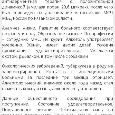
антиферментная терапия с положительной
динамикой (амилаза крови 20,6 мг/крах), после чего
был переведён на долечивание в госпиталь МСЧ
МВД России по Рязанской области.
Анамнез жизни. Развитие больного соответствует
возрасту и полу. Образование высшее. По профессии
– сотрудник МЧС. Не курит. Алкоголь употребляет
умеренно. Женат, имеет двоих детей. Условия
проживания удовлетворительные. Увлекается
охотой, рыбалкой, в том числе с собаками.
Онкологических заболеваний, туберкулеза в роду не
зарегистрировано. Контакты с инфекционными
больными за последние три месяца отрицает.
Аллергологический анамнез: около года назад стал
отмечать кожную сыпь, аллерген не установлен.
Данные объективного обследования при
поступлении. Состояние удовлетворительное.
Повышенного питания. Петехиальная сыпь на