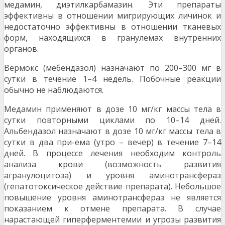
медамин, диэтилкарбамазин. Эти препараты
эффективны в отношении мигрирующих личинок и
недостаточно эффективны в отношении тканевых
форм, находящихся в гранулемах внутренних
органов.
Вермокс (мебендазол) назначают по 200–300 мг в
сутки в течение 1–4 недель. Побочные реакции
обычно не наблюдаются.
Медамин применяют в дозе 10 мг/кг массы тела в
сутки повторными циклами по 10–14 дней.
Альбендазол назначают в дозе 10 мг/кг массы тела в
сутки в два при-ема (утро – вечер) в течение 7–14
дней. В процессе лечения необходим контроль
анализа крови (возможность развития
агранулоцитоза) и уровня аминотрансфераз
(гепатотоксическое действие препарата). Небольшое
повышение уровня аминотрансфераз не является
показанием к отмене препарата. В случае
нарастающей гиперферментемии и угрозы развития