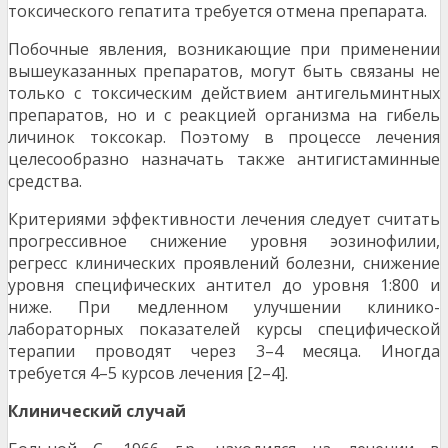
токсического гепатита требуется отмена препарата.
Побочные явления, возникающие при применении
вышеуказанных препаратов, могут быть связаны не
только с токсическим действием антигельминтных
препаратов, но и с реакцией организма на гибель
личинок токсокар. Поэтому в процессе лечения
целесообразно назначать также антигистаминные
средства.
Критериями эффективности лечения следует считать
прогрессивное снижение уровня эозинофилии,
регресс клинических проявлений болезни, снижение
уровня специфических антител до уровня 1:800 и
ниже. При медленном улучшении клинико-
лабораторных показателей курсы специфической
терапии проводят через 3–4 месяца. Иногда
требуется 4–5 курсов лечения [2–4].
Клинический случай