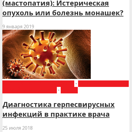
(мастопатия): Истерическая
опухоль или болезнь монашек?
9 января 2019
АКУШЕРСТВО ТА ГІНЕКОЛОГІЯ
•
ЗАГАЛЬНА ПРАКТИКА
- СІМЕЙНА МЕДИЦИНА
•
СТАТТІ
Диагностика герпесвирусных
инфекций в практике врача
25 июля 2018