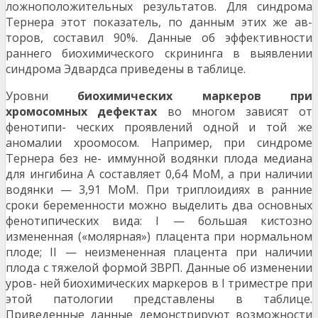
ложноположительных результатов. Для синдрома
Тернера этот показатель, по данным этих же ав-
торов, составил 90%. Данные об эффективности
раннего биохимического скрининга в выявлении
синдрома Эдвардса приведены в таблице.
Уровни
биохимических маркеров при
хромосомных дефектах
во многом зависят от
фенотипи- ческих проявлений одной и той же
аномалии хроомосом. Например, при синдроме
Тернера без не- иммунной водянки плода медиана
для ингибина А составляет 0,64 МоМ, а при наличии
водянки — 3,91 МоМ. При триплоидиях в ранние
сроки беременности можно выделить два основных
фенотипических вида: I — большая кистозно
измененная («молярная») плацента при нормальном
плоде; II — неизмененная плацента при наличии
плода с тяжелой формой ЗВРП. Данные об изменении
уров- ней биохимических маркеров в I триместре при
этой патологии представлены в таблице.
Приведенные данные демонстрируют возможности