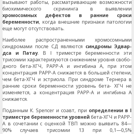
вызывают работы, рассматривающие возможности
биохимического скрининга в выявлении
хромосомных дефектов в ранние сроки
беременности
, когда внешние признаки патологии
еще могут отсутствовать.
Наиболее распространенными хромосомными
синдромами после СД являются
синдромы Эдвар-
дса и Патау
. В I триместре беременности эти
трисомии характеризуются снижением уровня свобо-
дного бета-ХГЧ, РАРР-А и ингибина А, при этом
концентрация РАРР-А снижается в большей степени,
чем бета-ХГЧ и эстриола. При синдроме Тернера в
ранние сроки беременности уровень бета- ХГЧ не
изменяется, а концентрация РАРР-А и ингибина А
снижается.
Поданным К. Spencer и соавт, при
определении в I
триместре беременности уровней
бета-ХГЧ и РАРР-
А в сочетании с оценкой ТВП можно выявить 84—
90% случаев трисомии 13 при 0,1—0,5%