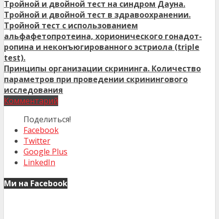
Тройной и двойной тест на синдром Дауна.
Тройной и двойной тест в здравоохранении.
Тройной тест с использованием
альфафетопротеина, хорионического гонадот-
ропина и неконъюгированного эстриола (triple
test).
Принципы организации скрининга. Количество
параметров при проведении скринингового
исследования
Комментарий
Поделиться!
Facebook
Twitter
Google Plus
LinkedIn
Ми на Facebook