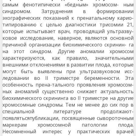
самым фенотипически «бедным» хромосом- ным
синдромом. Затруднения в формировании
эхографических показаний к пренатальному карио-
типированию с целью диагностики трисомии 21,
которые испытывает врач, проводящий ультразву-
ковое исследование, наверное, являются основной
причиной организации биохимического скринин- га
на этот синдром. Другие аномалии хромосом
характеризуются, как правило, значительными
внешними отклонениями в развитии плода, которые
могут быть выявлены при ультразвуковом исс-
ледовании во II триместре беременности. Эта
особенность прена-тального проявления хромосом-
ных аномалий существенно снижает актуальность
биохимического скрининга во II триместре на другие
хромосомные синдромы. Тем не менее до сих пор в
специальной литературе продолжают-
появлятьсяпубликации, посвященные сывороточным
маркерам хромосомной патологии плода.
Несомненный интерес у практических врачей