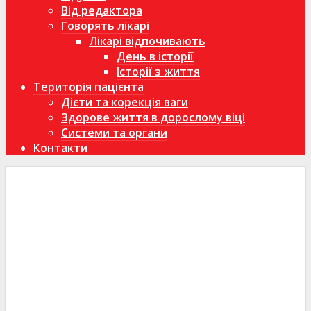
Від редактора
Говорять лікарі
Лікарі відпочивають
День в історії
Історії з життя
Територія пацієнта
Дієти та корекція ваги
Здорове життя в дорослому віці
Системи та органи
Контакти