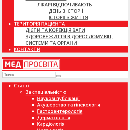
ЛІКАРІ ВІДПОЧИВАЮТЬ
ДЕНЬ В ІСТОРІЇ
ІСТОРІЇ З ЖИТТЯ
ТЕРИТОРІЯ ПАЦІЄНТА
ДІЄТИ ТА КОРЕКЦІЯ ВАГИ
ЗДОРОВЕ ЖИТТЯ В ДОРОСЛОМУ ВІЦІ
СИСТЕМИ ТА ОРГАНИ
КОНТАКТИ
Статті
За спеціальністю
Наукові публікації
Акушерство та гінекологія
Гастроентерологія
Дерматологія
Кардіологія