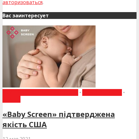
авторизоваться
.
Вас заинтересует
АКУШЕРСТВО ТА ГІНЕКОЛОГІЯ
•
ВИБІР РЕДАКЦІЇ
•
СТАТТІ
«Baby Screen» підтверджена
якість США