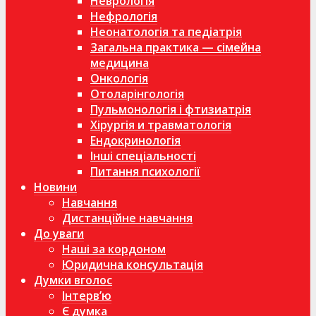
Неврологія
Нефрологія
Неонатологія та педіатрія
Загальна практика — сімейна
медицина
Онкологія
Отоларінгологія
Пульмонологія і фтизиатрія
Хірургія и травматологія
Ендокринологія
Інші спеціальності
Питання психології
Новини
Навчання
Дистанційне навчання
До уваги
Наші за кордоном
Юридична консультація
Думки вголос
Інтерв’ю
Є думка