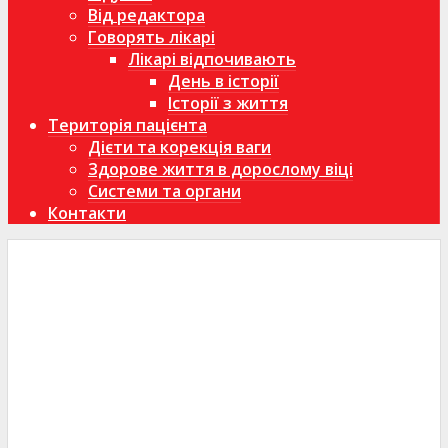
Від редактора
Говорять лікарі
Лікарі відпочивають
День в історії
Історії з життя
Територія пацієнта
Дієти та корекція ваги
Здорове життя в дорослому віці
Системи та органи
Контакти