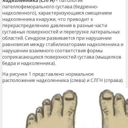
надколенника (СЛГН)
– патология
пателлофеморального сустава (бедренно-
надколенного), характеризующаяся смещением
надколенника кнаружи, что приводит к
перераспределению давления в разные части
суставных поверхностей и перегрузке латеральных
областей. Синдром развивается при нарушении
равновесия между стабилизаторами надколенника и
нарушении взаимного соответствия формы
соприкасающихся поверхностей сустава (мыщелков
бедра и надколенника).
На рисунке 1 представлено нормальное
расположение надколенника (слева) и СЛГН (справа).