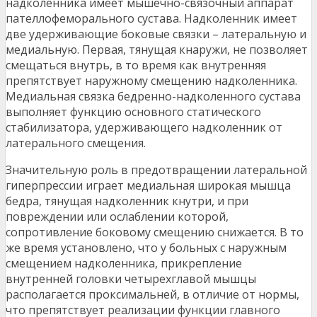
надколенника имеет мышечно-связочный аппарат
пателлофеморального сустава. Надколенник имеет
две удерживающие боковые связки – латеральную и
медиальную. Первая, тянущая кнаружи, не позволяет
смещаться внутрь, в то время как внутренняя
препятствует наружному смещению надколенника.
Медиальная связка бедренно-надколенного сустава
выполняет функцию основного статического
стабилизатора, удерживающего надколенник от
латерального смещения.
Значительную роль в предотвращении латеральной
гиперпрессии играет медиальная широкая мышца
бедра, тянущая надколенник кнутри, и при
повреждении или ослаблении которой,
сопротивление боковому смещению снижается. В то
же время установлено, что у больных с наружным
смещением надколенника, прикрепление
внутренней головки четырехглавой мышцы
располагается проксимальней, в отличие от нормы,
что препятствует реализации функции главного