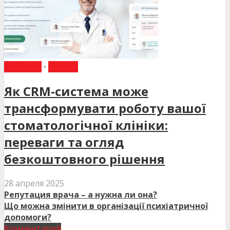
НОВИНИ
•
СТАТТІ
Як CRM-система може
трансформувати роботу вашої
стоматологічної клініки:
переваги та огляд
безкоштовного рішення
28 апреля 2025
Репутация врача – а нужна ли она?
Що можна змінити в організації психіатричної
допомоги?
Комментарий