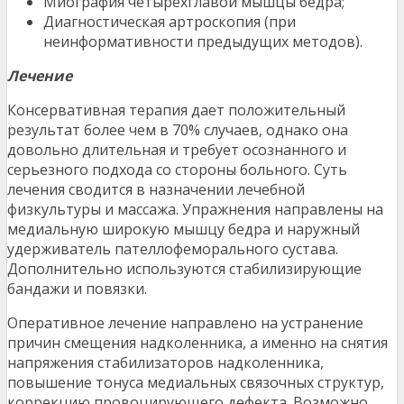
Миография четырехглавой мышцы бедра;
Диагностическая артроскопия (при
неинформативности предыдущих методов).
Лечение
Консервативная терапия дает положительный
результат более чем в 70% случаев, однако она
довольно длительная и требует осознанного и
серьезного подхода со стороны больного. Суть
лечения сводится в назначении лечебной
физкультуры и массажа. Упражнения направлены на
медиальную широкую мышцу бедра и наружный
удерживатель пателлофеморального сустава.
Дополнительно используются стабилизирующие
бандажи и повязки.
Оперативное лечение направлено на устранение
причин смещения надколенника, а именно на снятия
напряжения стабилизаторов надколенника,
повышение тонуса медиальных связочных структур,
коррекцию провоцирующего дефекта. Возможно