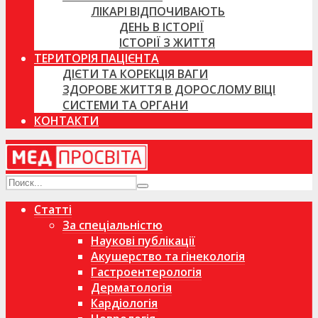
ЛІКАРІ ВІДПОЧИВАЮТЬ
ДЕНЬ В ІСТОРІЇ
ІСТОРІЇ З ЖИТТЯ
ТЕРИТОРІЯ ПАЦІЄНТА
ДІЄТИ ТА КОРЕКЦІЯ ВАГИ
ЗДОРОВЕ ЖИТТЯ В ДОРОСЛОМУ ВІЦІ
СИСТЕМИ ТА ОРГАНИ
КОНТАКТИ
Статті
За спеціальністю
Наукові публікації
Акушерство та гінекологія
Гастроентерологія
Дерматологія
Кардіологія