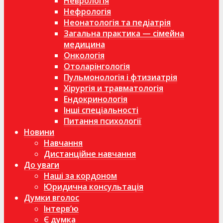
Неврологія
Нефрологія
Неонатологія та педіатрія
Загальна практика — сімейна
медицина
Онкологія
Отоларінгологія
Пульмонологія і фтизиатрія
Хірургія и травматологія
Ендокринологія
Інші спеціальності
Питання психології
Новини
Навчання
Дистанційне навчання
До уваги
Наші за кордоном
Юридична консультація
Думки вголос
Інтерв’ю
Є думка