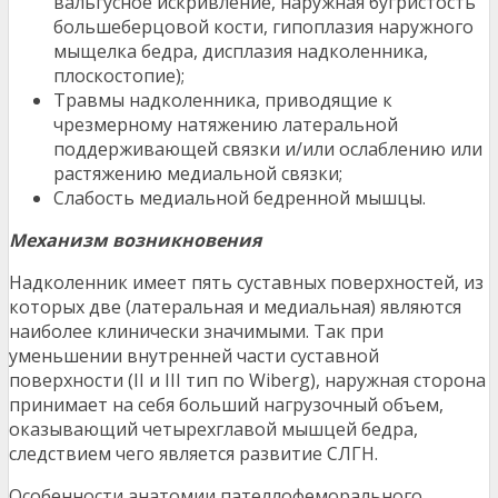
вальгусное искривление, наружная бугристость
большеберцовой кости, гипоплазия наружного
мыщелка бедра, дисплазия надколенника,
плоскостопие);
Травмы надколенника, приводящие к
чрезмерному натяжению латеральной
поддерживающей связки и/или ослаблению или
растяжению медиальной связки;
Слабость медиальной бедренной мышцы.
Механизм возникновения
Надколенник имеет пять суставных поверхностей, из
которых две (латеральная и медиальная) являются
наиболее клинически значимыми. Так при
уменьшении внутренней части суставной
поверхности (II и III тип по Wiberg), наружная сторона
принимает на себя больший нагрузочный объем,
оказывающий четырехглавой мышцей бедра,
следствием чего является развитие СЛГН.
Особенности анатомии пателлофеморального