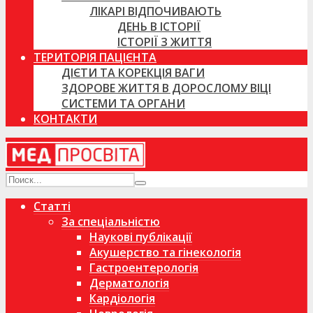
ЛІКАРІ ВІДПОЧИВАЮТЬ
ДЕНЬ В ІСТОРІЇ
ІСТОРІЇ З ЖИТТЯ
ТЕРИТОРІЯ ПАЦІЄНТА
ДІЄТИ ТА КОРЕКЦІЯ ВАГИ
ЗДОРОВЕ ЖИТТЯ В ДОРОСЛОМУ ВІЦІ
СИСТЕМИ ТА ОРГАНИ
КОНТАКТИ
Статті
За спеціальністю
Наукові публікації
Акушерство та гінекологія
Гастроентерологія
Дерматологія
Кардіологія