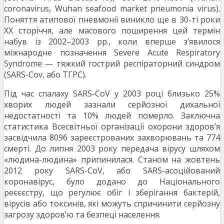
coronavirus, Wuhan seafood market pneumonia virus).
Поняття атипової пневмонії виникло ще в 30-ті роки
ХХ сторіччя, але масового поширення цей термін
набув із 2002–2003 рр., коли вперше з’явилося
міжнародне позначення Severe Acute Respiratory
Syndrome — тяжкий гострий респіраторний синдром
(SARS-Cov, або ТГРС).
Під час спалаху SARS-CoV у 2003 році близько 25%
хворих людей зазнали серйозної дихальної
недостатності та 10% людей померло. Заключна
статистика Всесвітньої організації охорони здоров’я
засвідчила 8096 зареєстрованих захворювань та 774
смерті. До липня 2003 року передача вірусу шляхом
«людина-людина» припинилася. Станом на жовтень
2012 року SARS-CoV, або SARS-асоційований
коронавірус, було додано до Національного
реєєєстру, що регулює обіг і зберігання бактерій,
вірусів або токсинів, які можуть спричинити серйозну
загрозу здоров’ю та безпеці населення.