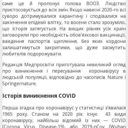
саме це й пропонує голова ВООЗ. Людство
пристосовується до всіх змін. Якщо навесні 2020-го всі
суворо дотримувалися карантину і сподівалися на
закінчення епідемії влітку, то восени стало зрозуміло,
що історія затягується. На вищих рівнях усіх країн
заговорили про необхідність обов’язкової вакцинації,
введення паспортів щеплення, без яких кордони
залишатимуться закритими, що дуже засмутить
любителів подорожувати.
Редакція Медпросвіти приготувала невеликий огляд
про виникнення і пересування коронавірусу в
людській популяції, відповідно до часописів Nature і
Springernature.
Історія виникнення COVID
Перша згадка про коронавірус у статистиці з’явилася
1965 року. Станом на 2020 рік існує 43 види
коронавірусу, найбільш відомий із них — COVID
(Corona Virus Disease-19), або 2019-nCov (Wuhan