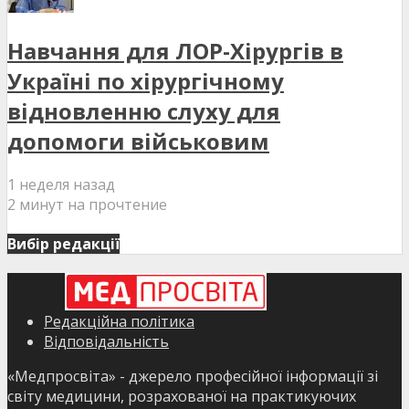
Навчання для ЛОР-Хірургів в
Україні по хірургічному
відновленню слуху для
допомоги військовим
1 неделя назад
2 минут на прочтение
Вибір редакції
Редакційна політика
Відповідальність
«Медпросвіта» - джерело професійної інформації зі
світу медицини, розрахованої на практикуючих