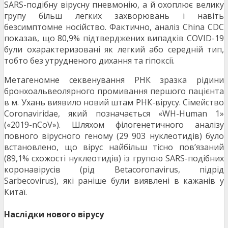
SARS-подібну вірусну пневмонію, а й охоплює велику
групу більш легких захворювань і навіть
безсимптомне носійство. Фактично, аналіз China CDC
показав, що 80,9% підтверджених випадків COVID-19
були охарактеризовані як легкий або середній тип,
тобто без утрудненого дихання та гіпоксії.
Метагеномне секвенування РНК зразка рідини
бронхоальвеолярного промивання першого пацієнта
в м. Ухань виявило новий штам РНК-вірусу. Сімейство
Coronaviridae, який позначається «WH-Human 1»
(«2019-nCoV»). Шляхом філогенетичного аналізу
повного вірусного геному (29 903 нуклеотидів) було
встановлено, що вірус найбільш тісно пов’язаний
(89,1% схожості нуклеотидів) із групою SARS-подібних
коронавірусів (рід Betacoronavirus, підрід
Sarbecovirus), які раніше були виявлені в кажанів у
Китаї.
Наслідки нового вірусу