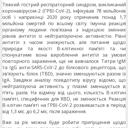
Тяжкий гострий респіраторний синдром, викликаний
коронавірусом-2 (ГРВІ-CoV-2), інфікував 78 мільйонів
осіб і наприкінці 2020 року спричинив понад 1,7
мільйона смертей по всьому світу. Імунна реакція
організму людини пов’язана з індукцією змінних
рівнів антитіл із нейтралізуючою активністю. Рівні
антитіл з часом знижуються, але питання щодо
природи та якості В-клітинної пам’яті та чи
спонукатиме вона вироблення антитіл за умови
повторного зараження, ще не вивчалося. Титри IgM
та IgG анти-SARS-CoV-2 до білкового рецептора, що
зв’язують білок (TBD), значно зменшуються разом із
IgA. Завдяки аналізу псевдотипу вірусу відомо, що
нейтралізуюча активність у плазмі зменшується в
п’ять разів. На відміну від цього, кількість В-клітин
пам’яті, специфічних для RBD, не змінюється. Реакція
В-клітин пам’яті на ГРВІ-CoV-2 розвивається в період
від 1,3 міс. до 6,2 міс. після зараження.
Вже за рік можна буде робити припущення щодо