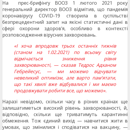
На прес-брифінгу ВООЗ 1 лютого 2021 року
генеральний директор ВООЗ відмітив, що пандемія
коронавірусу COVID-19 створила в суспільстві
безпрецедентний запит на якісні статистичні дані в
сфері охорони здоров’я, особливо в контексті
розповсюдження вірусних захворювань.
«І хоча впродовж трьох останніх тижнів
(станом на 1.02.2021) по всьому світу
відмічається зниження рівня
захворюваності, — сказав Тедрос Адханом
Гебрейесус, — ми можемо відчувати
невеликий оптимізм, але варто пам’ятати,
що такі хвилі вже відбувалися і ми маємо
продовжувати робити все, що можемо».
Наразі невідомо, скільки часу в різних країнах ще
залишатиметься високий рівень захворюваності, й,
відповідно, скільки ще триватимуть карантинні
обмеження. Тож єдиний вихід — навчитися жити в
умовах, що змінилися і сподіватися на вакцину, —