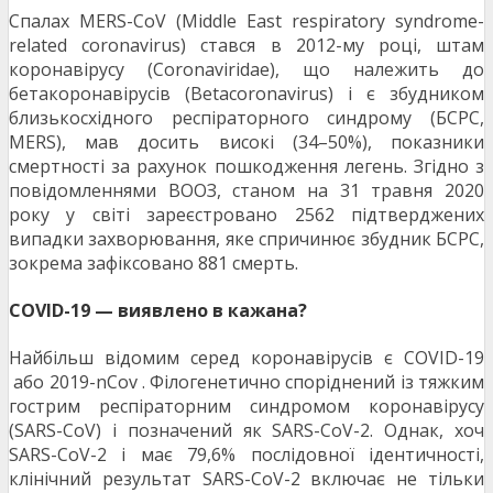
Спалах MERS-CoV (Middle East respiratory syndrome-
related coronavirus) стався в 2012-му році, штам
коронавірусу (Coronaviridae), що належить до
бетакоронавірусів (Betacoronavirus) і є збудником
близькосхідного респіраторного синдрому (БСРС,
MERS), мав досить високі (34–50%), показники
смертності за рахунок пошкодження легень. Згідно з
повідомленнями ВООЗ, станом на 31 травня 2020
року у світі зареєстровано 2562 підтверджених
випадки захворювання, яке спричинює збудник БСРС,
зокрема зафіксовано 881 смерть.
COVID-19 — виявлено в кажана?
Найбільш відомим серед коронавірусів є COVID-19
або 2019-nCov . Філогенетично споріднений із тяжким
гострим респіраторним синдромом коронавірусу
(SARS-CoV) і позначений як SARS-CoV-2. Однак, хоч
SARS-CoV-2 і має 79,6% послідовної ідентичності,
клінічний результат SARS-CoV-2 включає не тільки