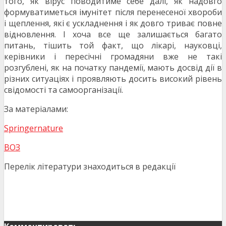
того, як вірус поводитиме себе далі, як надовго
формуватиметься імунітет після перенесеної хвороби
і щеплення, які є ускладнення і як довго триває повне
відновлення. І хоча все ще залишається багато
питань, тішить той факт, що лікарі, науковці,
керівники і пересічні громадяни вже не такі
розгублені, як на початку пандемії, мають досвід дії в
різних ситуаціях і проявляють досить високий рівень
свідомості та самоорганізації.
За матеріалами:
Springernature
ВОЗ
Перелік літератури знаходиться в редакції