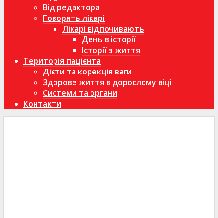
Від редактора
Говорять лікарі
Лікарі відпочивають
День в історії
Історії з життя
Територія пацієнта
Дієти та корекція ваги
Здорове життя в дорослому віці
Системи та органи
Контакти