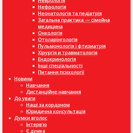
Неврологія
Нефрологія
Неонатологія та педіатрія
Загальна практика — сімейна
медицина
Онкологія
Отоларінгологія
Пульмонологія і фтизиатрія
Хірургія и травматологія
Ендокринологія
Інші спеціальності
Питання психології
Новини
Навчання
Дистанційне навчання
До уваги
Наші за кордоном
Юридична консультація
Думки вголос
Інтерв’ю
Є думка