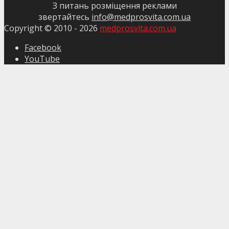
З питань розміщення реклами
звертайтесь
info@medprosvita.com.ua
Copyright © 2010 -
2026
medprosvita.com.ua
Facebook
YouTube