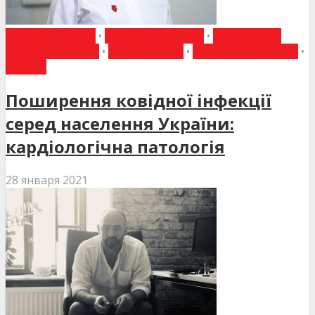
ВИБІР РЕДАКЦІЇ
•
ГОВОРЯТЬ ЛІКАРІ
•
ІНФЕКЦІЙНІ
ЗАХВОРЮВАННЯ
•
КАРДІОЛОГІЯ
•
СЕРЦЕ ТА СУДИНИ
•
СТАТТІ
Поширення ковідної інфекції
серед населення України:
кардіологічна патологія
28 января 2021