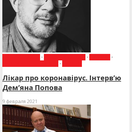
ВИБІР РЕДАКЦІЇ
•
ГОВОРЯТЬ ЛІКАРІ
•
Є ДУМКА
•
ІНТЕРВ'Ю СПЕЦІАЛІСТА
•
ТЕРАПІЯ
Лікар про коронавірус. Інтерв’ю
Дем’яна Попова
9 февраля 2021