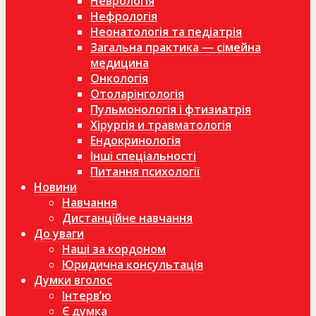
Неврологія
Нефрологія
Неонатологія та педіатрія
Загальна практика — сімейна
медицина
Онкологія
Отоларінгологія
Пульмонологія і фтизиатрія
Хірургія и травматологія
Ендокринологія
Інші спеціальності
Питання психології
Новини
Навчання
Дистанційне навчання
До уваги
Наші за кордоном
Юридична консультація
Думки вголос
Інтерв’ю
Є думка