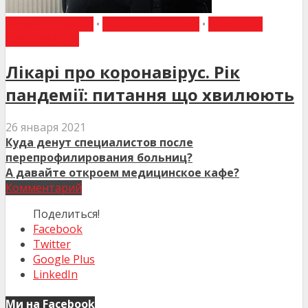
ВИБІР РЕДАКЦІЇ
•
ГОВОРЯТЬ ЛІКАРІ
•
ІНТЕРВ'Ю
СПЕЦІАЛІСТА
Лікарі про коронавірус. Рік
пандемії: питання що хвилюють
26 января 2021
Куда денут специалистов после
перепрофилирования больниц?
А давайте откроем медицинское кафе?
Комментарий
Поделиться!
Facebook
Twitter
Google Plus
LinkedIn
Ми на Facebook