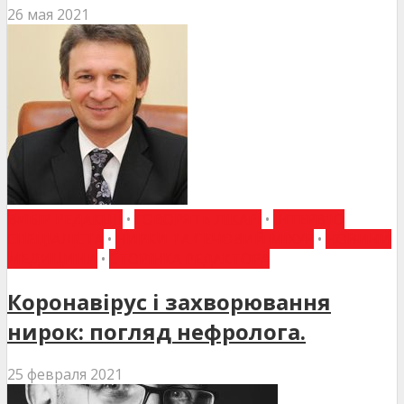
26 мая 2021
ВИБІР РЕДАКЦІЇ
•
ГОВОРЯТЬ ЛІКАРІ
•
ІНТЕРВ'Ю
СПЕЦІАЛІСТА
•
НИРКИ ТА СЕЧОВИЙ МІХУР
•
НОВИНИ
МЕДИЦИНИ
•
СТОРІНКА РЕДАКТОРА
Коронавірус і захворювання
нирок: погляд нефролога.
25 февраля 2021