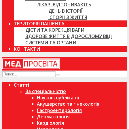
ЛІКАРІ ВІДПОЧИВАЮТЬ
ДЕНЬ В ІСТОРІЇ
ІСТОРІЇ З ЖИТТЯ
ТЕРИТОРІЯ ПАЦІЄНТА
ДІЄТИ ТА КОРЕКЦІЯ ВАГИ
ЗДОРОВЕ ЖИТТЯ В ДОРОСЛОМУ ВІЦІ
СИСТЕМИ ТА ОРГАНИ
КОНТАКТИ
Статті
За спеціальністю
Наукові публікації
Акушерство та гінекологія
Гастроентерологія
Дерматологія
Кардіологія