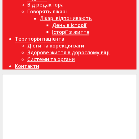
Від редактора
Говорять лікарі
Лікарі відпочивають
День в історії
Історії з життя
Територія пацієнта
Дієти та корекція ваги
Здорове життя в дорослому віці
Системи та органи
Контакти