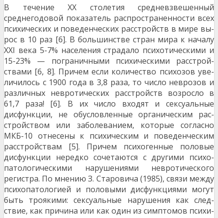
В течение XX столетия средневзвешенный
среднегодовой показатель распространенности всех
психических и поведенческих расстройств в мире вы­
рос в 10 раз [6]. В большинстве стран мира к началу
XXI века 5-7% населения страдало психотическими и
15-23% — пограничными психическими расстрой­
ствами [6, 8]. Причем если количество психозов уве­
личилось с 1900 года в 3,8 раза, то число неврозов и
различных невротических расстройств возросло в
61,7 раза! [6]. В их число входят и сексуальные
дисфункции, не обусловленные органическим рас­
стройством или заболеванием, которые согласно
МКБ-10 отнесены к психическим и поведенческим
расстройствам [5]. Причем психогенные половые
дисфункции нередко сочетаются с другими психо­
патологическими нарушениями невротического
реги­стра. По мнению З. Старовича (1985), связи между
психопатологией и половыми дисфункциями могут
быть троякими: сексуальные нарушения как след­
ствие, как причина или как один из симптомов психи­