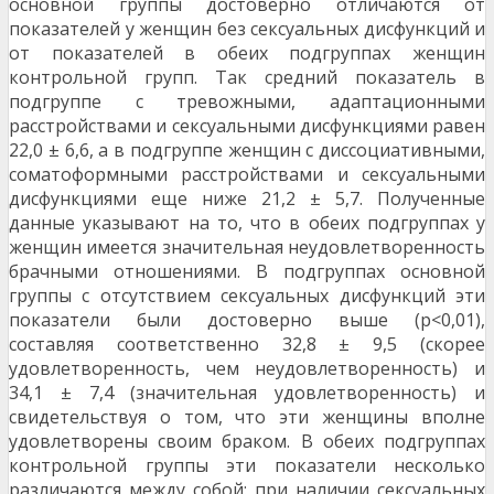
основной группы достоверно отлича­ются от
показателей у женщин без сексуальных дисфункций и
от показателей в обеих подгруппах женщин
контрольной групп. Так средний пока­затель в
подгруппе с тревожными, адаптацион­ными
расстройствами и сексуальными дисфункци­ями равен
22,0 ± 6,6, а в подгруппе женщин с дис­социативными,
соматоформными расстройствами и сексуальными
дисфункциями еще ниже 21,2 ± 5,7. Полученные
данные указывают на то, что в обеих подгруппах у
женщин имеется значитель­ная неудовлетворенность
брачными отноше­ниями. В подгруппах основной
группы с отсут­ствием сексуальных дисфункций эти
показатели были достоверно выше (р<0,01),
составляя соот­ветственно 32,8 ± 9,5 (скорее
удовлетворенность, чем неудовлетворенность) и
34,1 ± 7,4 (значи­тельная удовлетворенность) и
свидетельствуя о том, что эти женщины вполне
удовлетворены своим браком. В обеих подгруппах
контрольной группы эти показатели несколько
различаются между собой: при наличии сексуальных