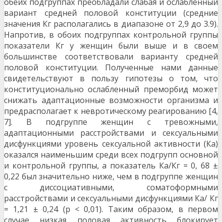
обеих подгруппах преобладали сла­бая и ослабленный
вариант средней половой кон­ституции (средние
значения Кг располагались в диапазоне от 2,9 до 3.9).
Напротив, в обоих под­группах контрольной группы
показатели Кг у жен­щин были выше и в своем
большинстве соответство­вали варианту средней
половой конституции. Полу­ченные нами данные
свидетельствуют в пользу гипотезы о том, что
конституционально ослаблен­ный преморбид может
снижать адаптационные воз­можности организма и
предрасполагает к невроти­ческому реагированию [4,
7]. В подгруппе женщин с тревожными,
адаптационными расстройствами и сексуальными
дисфункциями уровень сексуальной активности (Ка)
оказался наименьшим среди всех подгрупп основной
и контрольной группы, а пока­затель Ка/Кг = 0, 68 ±
0,22 был значительно ниже, чем в подгруппе женщин
с диссоциативными, соматоформными
расстройствами и сексуальными дисфункциями Ка/ Кг
= 1,21 ± 0,24 (р < 0,01). Таким образом, в первом
случае низкая половая актив­ность блокирует