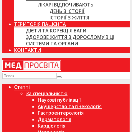
ЛІКАРІ ВІДПОЧИВАЮТЬ
ДЕНЬ В ІСТОРІЇ
ІСТОРІЇ З ЖИТТЯ
ТЕРИТОРІЯ ПАЦІЄНТА
ДІЄТИ ТА КОРЕКЦІЯ ВАГИ
ЗДОРОВЕ ЖИТТЯ В ДОРОСЛОМУ ВІЦІ
СИСТЕМИ ТА ОРГАНИ
КОНТАКТИ
Статті
За спеціальністю
Наукові публікації
Акушерство та гінекологія
Гастроентерологія
Дерматологія
Кардіологія