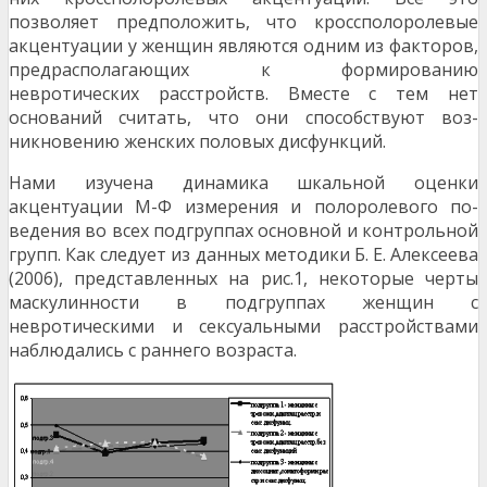
позволяет предположить, что кроссполоролевые
акцентуации у женщин являются од­ним из факторов,
предрасполагающих к формиро­ванию
невротических расстройств. Вместе с тем нет
оснований считать, что они способствуют воз­
никновению женских половых дисфункций.
Нами изучена динамика шкальной оценки
акцентуации М-Ф измерения и полоролевого по­
ведения во всех подгруппах основной и контроль­ной
групп. Как следует из данных методики Б. Е. Алексеева
(2006), представленных на рис.1, некото­рые черты
маскулинности в подгруппах женщин с
невротическими и сексуальными расстройствами
наблюдались с раннего возраста.