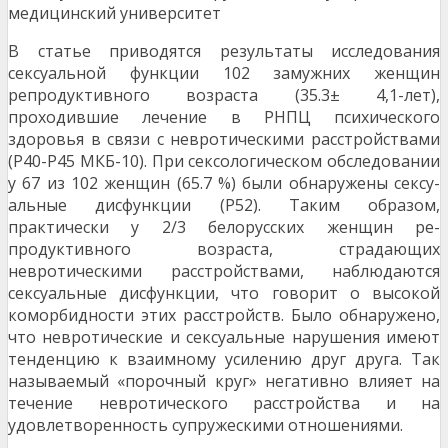
медицинский университет
В статье приводятся результаты исследования
сексуальной функции 102 замужних женщин
репродуктивного возраста (35.3± 4,1-лет),
проходившие лечение в РНПЦ пси­хического
здоровья в связи с невротическими расстройствами
(Р40-Р45 МКБ-10). При сексологическом обследовании
у 67 из 102 женщин (65.7 %) были обнаружены сексу­
альные дисфункции (Р52). Таким образом,
практически у 2/3 белорусских женщин ре­
продуктивного возраста, страдающих
невротическими расстройствами, наблюдаются
сексуальные дисфункции, что говорит о высокой
коморбидности этих расстройств. Бы­ло обнаружено,
что невротические и сексуальные нарушения имеют
тенденцию к вза­имному усилению друг друга. Так
называемый «порочный круг» негативно влияет на
течение невротического расстройства и на
удовлетворенность супружескими отноше­ниями.