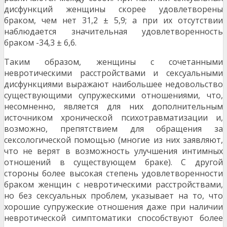
дисфункций женщины ско­рее удовлетворены
браком, чем нет 31,2 ± 5,9; а при их отсутствии
наблюдается значительная удо­влетворенность
браком -34,3 ± 6,6.
Таким образом, женщины с сочетанными
невротическими расстройствами и сексуальными
дисфункциями выражают наибольшее недоволь­ство
существующими супружескими отношениями, что,
несомненно, является для них дополнитель­ным
источником хронической психотравматизации и,
возможно, препятствием для обращения за
сексологической помощью (многие из них за­являют,
что не верят в возможность улучшения ин­тимных
отношений в существующем браке). С дру­гой
стороны более высокая степень удовлетво­ренности
браком женщин с невротическими рас­стройствами,
но без сексуальных проблем, указы­вает на то, что
хорошие супружеские отношения даже при наличии
невротической симптоматики способствуют более