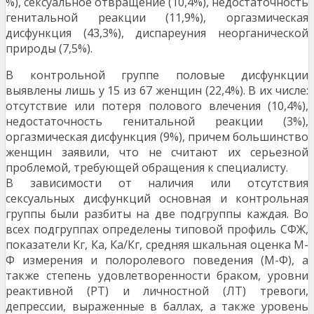
%), сексуальное отвра­щение (10,4%), недостаточность
генитальной реакции (11,9%), оргазмическая
дисфункция (43,3%), диспареуния неорганической
природы (7,5%).
В контрольной группе половые дисфункции
выявлены лишь у 15 из 67 женщин (22,4%). В их числе:
отсутствие или потеря полового влечения (10,4%),
недостаточность генитальной реакции (3%),
оргазмическая дисфункция (9%), причем большинство
женщин заявили, что не считают их серьезной
проблемой, требующей обращения к специалисту.
В зависимости от наличия или отсутствия
сексуальных дисфункций основная и контрольная
группы были разбиты на две подгруппы каждая. Во
всех подгруппах определены типовой профиль СФЖ,
показатели Кг, Ка, Ка/Кг, средняя шкальная оценка М-
Ф измерения и полоролевого поведения (М-Ф), а
также степень удовлетворенности браком, уровни
реактивной (РТ) и личностной (ЛТ) тревоги,
депрессии, выраженные в баллах, а также уровень