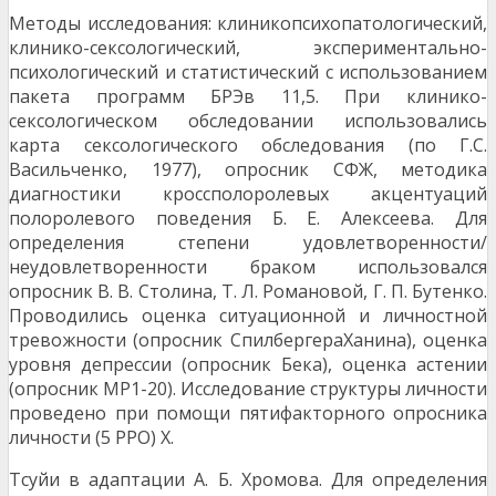
Методы исследования: клинико­психопатологический,
клинико-сексологический, экспериментально-
психологический и статистиче­ский с использованием
пакета программ БРЭв 11,5. При клинико-
сексологическом обследовании ис­пользовались
карта сексологического обследо­вания (по Г.С.
Васильченко, 1977), опросник СФЖ, методика
диагностики кроссполоролевых акцентуа­ций
полоролевого поведения Б. Е. Алексеева. Для
определения степени удовлетворенно­сти/
неудовлетворенности браком использовался
опросник В. В. Столина, Т. Л. Романовой, Г. П. Бу­тенко.
Проводились оценка ситуационной и лич­ностной
тревожности (опросник СпилбергераХанина), оценка
уровня депрессии (опросник Бе­ка), оценка астении
(опросник МР1-20). Исследова­ние структуры личности
проведено при помощи пя­тифакторного опросника
личности (5 РРО) Х.
Тсуйи в адаптации А. Б. Хромова. Для опре­деления