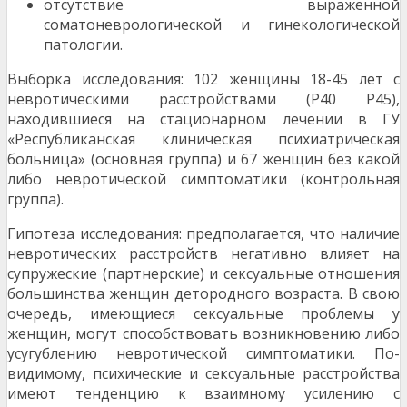
отсутствие выраженной
соматоневрологической и гинекологической
патологии.
Выборка исследования: 102 женщины 18-45 лет с
невротическими расстройствами (Р40 Р45),
находившиеся на стационарном лечении в ГУ
«Республиканская клиническая психиатрическая
больница» (основная группа) и 67 женщин без какой
либо невротической симптоматики (контрольная
группа).
Гипотеза исследования: предполагается, что наличие
невротических расстройств негативно влияет на
супружеские (партнерские) и сексуаль­ные отношения
большинства женщин детородного возраста. В свою
очередь, имеющиеся сексуальные проблемы у
женщин, могут способствовать возник­новению либо
усугублению невротической симп­томатики. По-
видимому, психические и сексу­альные расстройства
имеют тенденцию к взаим­ному усилению с