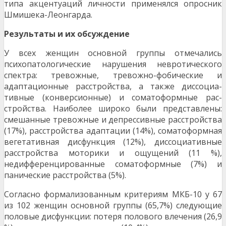
типа акцентуаций личности применялся опросник
Шмишека-Леонгарда.
Результаты и их обсуждение
У всех женщин основной группы отмеча­лись
психопатологические нарушения невротиче­ского
спектра: тревожные, тревожно-фобические и
адаптационные расстройства, а также диссоциа­
тивные (конверсионные) и соматоформные рас­
стройства. Наиболее широко были представлены:
смешанные тревожные и депрессивные расстрой­ства
(17%), расстройства адаптации (14%), соматоформная
вегетативная дисфункция (12%), диссо­циативные
расстройства моторики и ощущений (11 %),
недифференцированные соматоформные (7%) и
панические расстройства (5%).
Согласно формализованным критериям МКБ-10 у 67
из 102 женщин основной группы (65,7%) следующие
половые дисфункции: потеря полового влечения (26,9