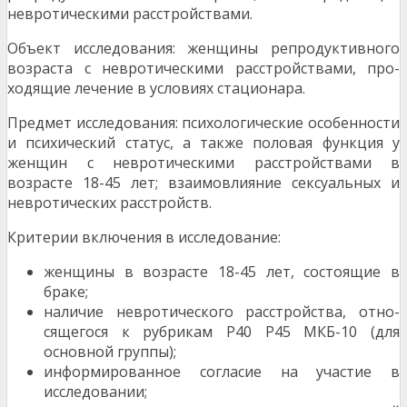
невротическими расстройствами.
Объект исследования: женщины репродуктив­ного
возраста с невротическими расстройствами, про­
ходящие лечение в условиях стационара.
Предмет исследования: психологические особенности
и психический статус, а также половая функция у
женщин с невротическими расстрой­ствами в
возрасте 18-45 лет; взаимовлияние сексу­альных и
невротических расстройств.
Критерии включения в исследование:
женщины в возрасте 18-45 лет, состоя­щие в
браке;
наличие невротического расстройства, отно­
сящегося к рубрикам Р40 Р45 МКБ-10 (для
основной группы);
информированное согласие на участие в
исследовании;