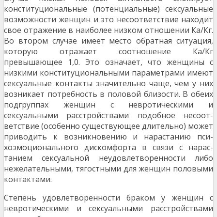
конституциональные (потенциаль­ные) сексуальные
возможности женщин и это несо­ответствие находит
свое отражение в наиболее низ­ком отношении Ка/Кг.
Во втором случае имеет место обратная ситуация,
которую отражает соотношение Ка/Кг
превышающее 1,0. Это означает, что жен­щины с
низкими конституциональными параметрами имеют
сексуальные контакты значительно чаще, чем у них
возникает потребность в половой близо­сти. В обеих
подгруппах женщин с невротическими и
сексуальными расстройствами подобное несоот­
ветствие (особенно существующее длительно) мо­жет
приводить к возникновению и нарастанию пси­
хоэмоционального дискомфорта в связи с нарас­
танием сексуальной неудовлетворенности либо
нежелательными, тягостными для женщин половы­ми
контактами.
Степень удовлетворенности браком у женщин с
невротическими и сексуальными рас­стройствами