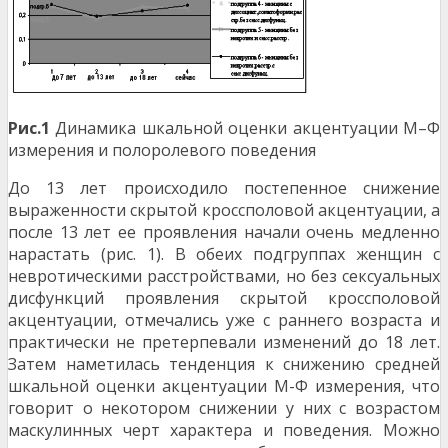
Рис.1
Динамика шкальной оценки акцентуации М–Ф
измерения и полоролевого поведения
До 13 лет происходило постепенное сни­жение
выраженности скрытой кроссполовой ак­центуации, а
после 13 лет ее проявления начали очень медленно
нарастать (рис. 1). В обеих под­группах женщин с
невротическими расстройства­ми, но без сексуальных
дисфункций проявления скрытой кроссполовой
акцентуации, отмечались уже с раннего возраста и
практически не претер­певали изменений до 18 лет.
Затем наметилась тен­денция к снижению средней
шкальной оценки ак­центуации М-Ф измерения, что
говорит о некото­ром снижении у них с возрастом
маскулинных черт характера и поведения. Можно