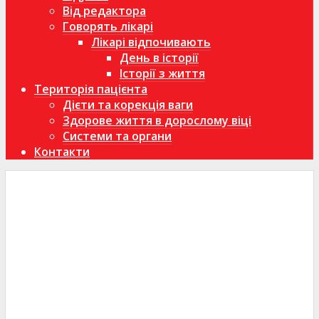
Від редактора
Говорять лікарі
Лікарі відпочивають
День в історії
Історії з життя
Територія пацієнта
Дієти та корекція ваги
Здорове життя в дорослому віці
Системи та органи
Контакти