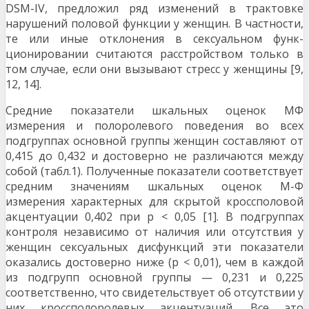
DSM-IV, предложил ряд изменений в трактовке
нарушений половой функции у женщин. В частно­сти,
те или иные отклонения в сексуальном функ­
ционировании считаются расстройством только в
том случае, если они вызывают стресс у женщины [9,
12, 14].
Средние показатели шкальных оценок МФ
измерения и полоролевого поведения во всех
подгруппах основной группы женщин составляют от
0,415 до 0,432 и достоверно не различаются между
собой (табл.1). Полученные показатели соответствует
средним значениям шкальных оце­нок М-Ф
измерения характерных для скрытой крос­споловой
акцентуации 0,402 при р < 0,05 [1]. В подгруппах
контроля независимо от наличия или отсутствия у
женщин сексуальных дисфункций эти показатели
оказались достоверно ниже (р < 0,01), чем в каждой
из подгрупп основной группы — 0,231 и 0,225
соответственно, что свидетельствует об отсутствии у
них кроссполоролевых акцентуа­ций. Все это