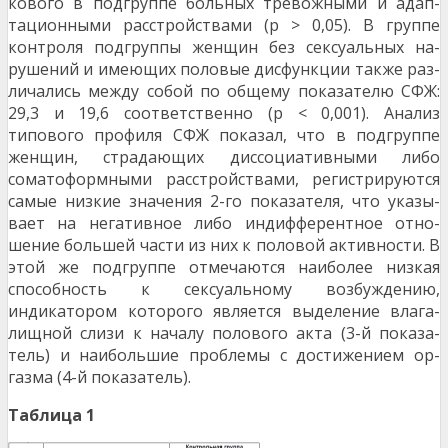
кового в подгруппе больных тревожными и адап­
тационными расстройствами (р > 0,05). В группе
контроля подгруппы женщин без сексуальных на­
рушений и имеющих половые дисфункции также раз-
личались между собой по общему показателю СФЖ:
29,3 и 19,6 соответственно (р < 0,001). Ана­лиз
типового профиля СФЖ показал, что в подгруп­пе
женщин, страдающих диссоциативными либо
соматоформными расстройствами, регистрируются
самые низкие значения 2-го показателя, что указы­
вает на негативное либо индифферентное отно­
шение большей части из них к половой активно­сти. В
этой же подгруппе отмечаются наиболее низкая
способность к сексуальному возбуждению,
индикатором которого является выделение влага­
лищной слизи к началу полового акта (3-й показа­
тель) и наибольшие проблемы с достижением ор­
газма (4-й показатель).
Таблица 1