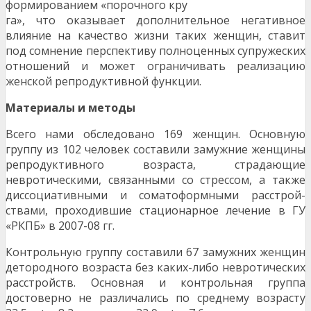
формированием «порочного кру­
га», что оказывает дополнительное негативное
влияние на качество жизни таких женщин, ставит
под сомнение перспективу полноценных супруже­ских
отношений и может ограничивать реализацию
женской репродуктивной функции.
Материалы и методы
Всего нами обследовано 169 женщин. Ос­новную
группу из 102 человек составили замужние женщины
репродуктивного возраста, страдающие
невротическими, связанными со стрессом, а также
диссоциативными и соматоформными расстрой­
ствами, проходившие стационарное лечение в ГУ
«РКПБ» в 2007-08 гг.
Контрольную группу составили 67 замужних женщин
детородного возраста без каких-либо невро­тических
расстройств. Основная и контрольная группа
достоверно не различались по среднему возрасту