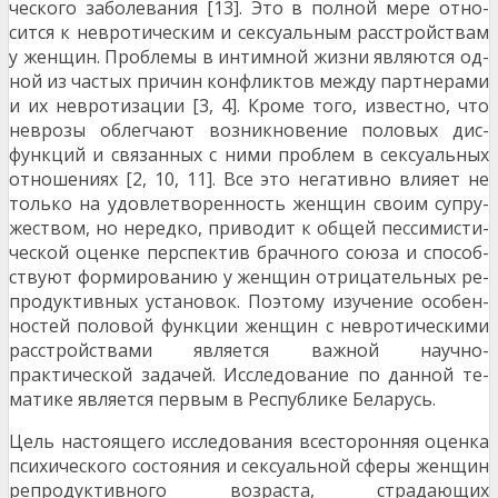
ческого заболевания [13]. Это в полной мере отно­
сится к невротическим и сексуальным расстройствам
у женщин. Проблемы в интимной жизни являются од­
ной из частых причин конфликтов между партнерами
и их невротизации [3, 4]. Кроме того, известно, что
неврозы облегчают возникновение половых дис­
функций и связанных с ними проблем в сексуальных
отношениях [2, 10, 11]. Все это негативно влияет не
только на удовлетворенность женщин своим супру­
жеством, но нередко, приводит к общей пессимисти­
ческой оценке перспектив брачного союза и способ­
ствуют формированию у женщин отрицательных ре­
продуктивных установок. Поэтому изучение особен­
ностей половой функции женщин с невротическими
расстройствами является важной научно­
практической задачей. Исследование по данной те­
матике является первым в Республике Беларусь.
Цель настоящего исследования всесторон­няя оценка
психического состояния и сексуальной сферы женщин
репродуктивного возраста, страдаю­щих