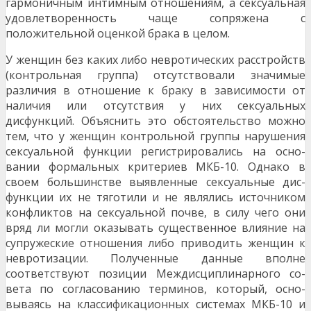
гармоничным интимным от­ношениям, а сексуальная
удовлетворенность ча­ще сопряжена с
положительной оценкой брака в целом.
У женщин без каких либо невротических рас­стройств
(контрольная группа) отсутствовали зна­чимые
различия в отношение к браку в зависимо­сти от
наличия или отсутствия у них сексуальных
дисфункций. Объяснить это обстоятельство можно
тем, что у женщин контрольной группы нарушения
сексуальной функции регистрировались на осно­
вании формальных критериев МКБ-10. Однако в
своем большинстве выявленные сексуальные дис­
функции их не тяготили и не являлись источником
конфликтов на сексуальной почве, в силу чего они
вряд ли могли оказывать существенное влияние на
супружеские отношения либо приводить жен­щин к
невротизации. Полученные данные вполне
соответствуют позиции Междисциплинарного со­
вета по согласованию терминов, который, осно­
вываясь на классификационных системах МКБ-10 и