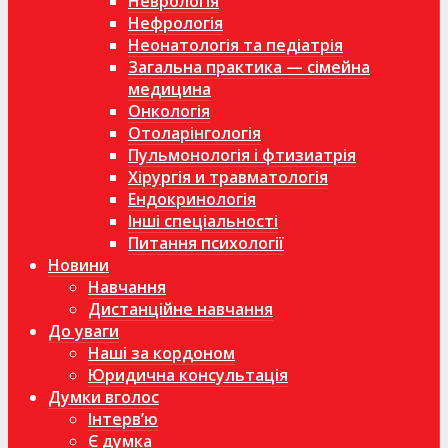
Неврологія
Нефрологія
Неонатологія та педіатрія
Загальна практика — сімейна
медицина
Онкологія
Отоларінгологія
Пульмонологія і фтизиатрія
Хірургія и травматологія
Ендокринологія
Інші спеціальності
Питання психології
Новини
Навчання
Дистанційне навчання
До уваги
Наші за кордоном
Юридична консультація
Думки вголос
Інтерв’ю
Є думка