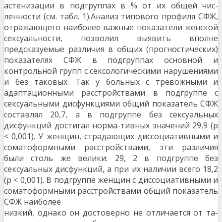
астенизации в подгруппах в % от их общей чис­
ленности (см. табл. 1).Анализ типового профиля СФЖ,
отражающего наиболее важные показатели женской
сексуальности, позволил выявить вполне
предсказуемые различия в общих (прог­ностических)
показателях СФЖ в подгруппах ос­новной и
контрольной групп с сексологическими нарушениями
и без таковых. Так у больных с тре­вожными и
адаптационными расстройствами в подгруппе с
сексуальными дисфункциями общий показатель СФЖ
составлял 20,7, а в подгруппе без сексуальных
дисфункций достигал норма-тивных значений 29,9 (р
< 0,001). У женщин, страдаю­щих диссоциативными и
соматоформными рас­стройствами, эти различия
были столь же велики: 29, 2 в подгруппе без
сексуальных дисфункций, а при их наличии всего 18,2
(р < 0,001). В подгруп­пе женщин с диссоциативными и
соматоформными расстройствами общий показатель
СФЖ наиболее
низкий, однако он достоверно не отличается от та­