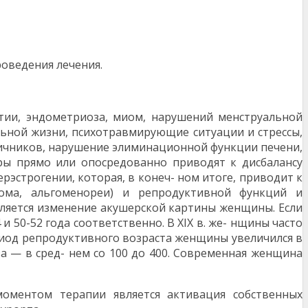
оведения лечения.
тии, эндометриоза, миом, нарушений менструальной
льной жизни, психотравмирующие ситуации и стрессы,
ичников, нарушение элиминационной функции печени,
ры прямо или опосредованно приводят к дисбалансу
эстрогении, которая, в конеч- ном итоге, приводит к
рома, альгоменореи) и репродуктивной функций и
вляется изменение акушерской картины женщины. Если
 и 50-52 года соответственно. В XIX в. же- нщины часто
ериод репродуктивного возраста женщины увеличился в
за — в сред- нем со 100 до 400. Современная женщина
оментом терапии является активация собственных