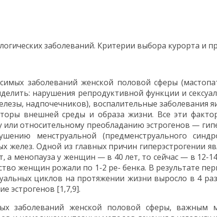
огических заболеваний. Критерии выбора курорта и пр
симых заболеваний женской половой сферы (мастопа
делить: нарушения репродуктивной функции и сексуа
лезы, надпочечников), воспалительные заболевания я
кторы внешней среды и образа жизни. Все эти факто
или относительному преобладанию эстрогенов — гипер
ушению менструальной (предменструального синд
 желез. Одной из главных причин гиперэстрогении я
т, а менопауза у женщин — в 40 лет, то сейчас — в 12-14
ство женщин рожали по 1-2 ре- бенка. В результате п
струальных циклов на протяжении жизни выросло в 4 ра
 эстрогенов [1,7,9].
мых заболеваний женской половой сферы, важным м