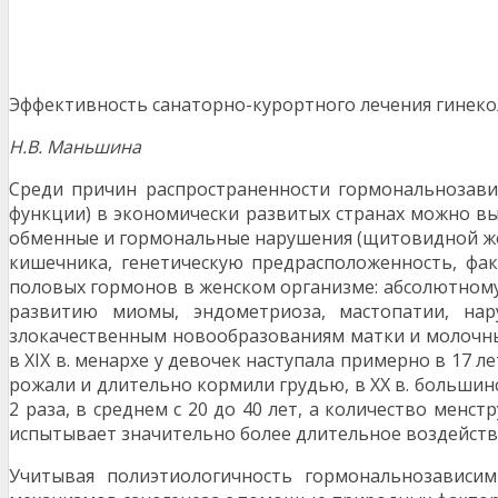
Эффективность санаторно-курортного лечения гинекол
Н.В. Маньшина
Среди причин распространенности гормональнозави
функции) в экономически развитых странах можно вы
обменные и гормональные нарушения (щитовидной же
кишечника, генетическую предрасположенность, фа
половых гормонов в женском организме: абсолютному 
развитию миомы, эндометриоза, мастопатии, нар
злокачественным новообразованиям матки и молочных
в XIX в. менархе у девочек наступала примерно в 17 ле
рожали и длительно кормили грудью, в XX в. большин
2 раза, в среднем с 20 до 40 лет, а количество мен
испытывает значительно более длительное воздействие
Учитывая полиэтиологичность гормональнозависи