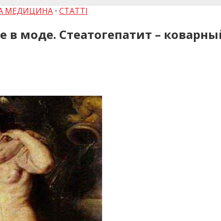
НА МЕДИЦИНА
•
СТАТТІ
 в моде. Стеатогепатит – коварн