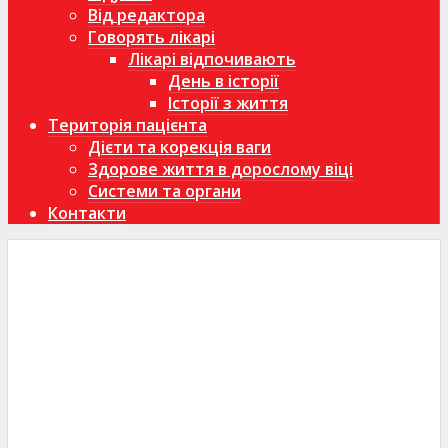
Від редактора
Говорять лікарі
Лікарі відпочивають
День в історії
Історії з життя
Територія пацієнта
Дієти та корекція ваги
Здорове життя в дорослому віці
Системи та органи
Контакти