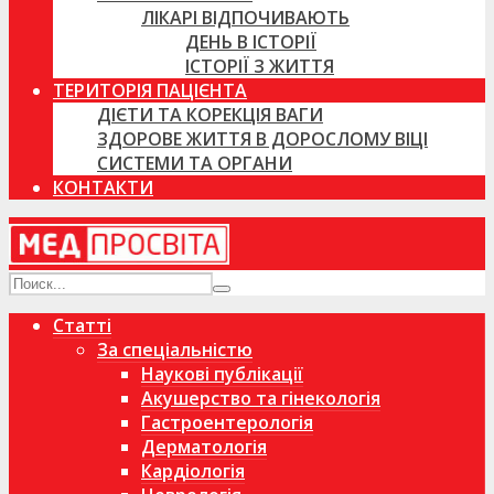
ЛІКАРІ ВІДПОЧИВАЮТЬ
ДЕНЬ В ІСТОРІЇ
ІСТОРІЇ З ЖИТТЯ
ТЕРИТОРІЯ ПАЦІЄНТА
ДІЄТИ ТА КОРЕКЦІЯ ВАГИ
ЗДОРОВЕ ЖИТТЯ В ДОРОСЛОМУ ВІЦІ
СИСТЕМИ ТА ОРГАНИ
КОНТАКТИ
Статті
За спеціальністю
Наукові публікації
Акушерство та гінекологія
Гастроентерологія
Дерматологія
Кардіологія