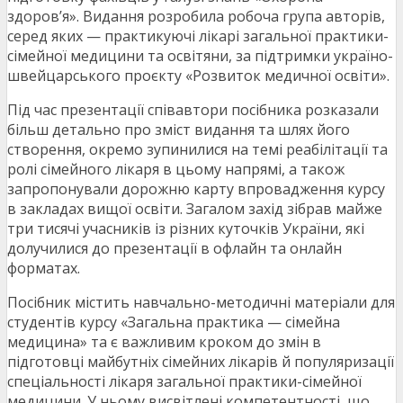
здоров’я». Видання розробила робоча група авторів,
серед яких — практикуючі лікарі загальної практики-
сімейної медицини та освітяни, за підтримки україно-
швейцарського проєкту «Розвиток медичної освіти».
Під час презентації співавтори посібника розказали
більш детально про зміст видання та шлях його
створення, окремо зупинилися на темі реабілітації та
ролі сімейного лікаря в цьому напрямі, а також
запропонували дорожню карту впровадження курсу
в закладах вищої освіти. Загалом захід зібрав майже
три тисячі учасників із різних куточків України, які
долучилися до презентації в офлайн та онлайн
форматах.
Посібник містить навчально-методичні матеріали для
студентів курсу «Загальна практика — сімейна
медицина» та є важливим кроком до змін в
підготовці майбутніх сімейних лікарів й популяризації
спеціальності лікаря загальної практики-сімейної
медицини. У ньому висвітлені компетентності, що