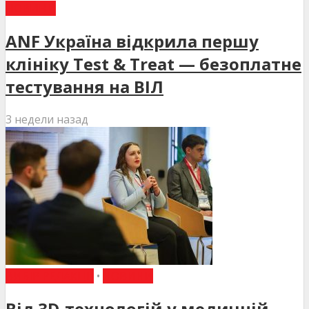
НОВИНИ
ANF Україна відкрила першу
клініку Test & Treat — безоплатне
тестування на ВІЛ
3 недели назад
ВИБІР РЕДАКЦІЇ
•
НОВИНИ
Від 3D-технологій у медичній