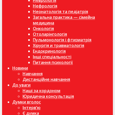
Неврологія
Нефрологія
Неонатологія та педіатрія
Загальна практика — сімейна
медицина
Онкологія
Отоларінгологія
Пульмонологія і фтизиатрія
Хірургія и травматологія
Ендокринологія
Інші спеціальності
Питання психології
Новини
Навчання
Дистанційне навчання
До уваги
Наші за кордоном
Юридична консультація
Думки вголос
Інтерв’ю
Є думка