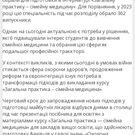
обрали для підготовки в інтернатурі «Загальну
практику – сімейну медицину». Для порівняння, у 2023
році цю спеціальність під час розподілу обрало 362
випускники.
Однак на сьогодні актуальною є потреба у рішеннях,
які б підвищували інтерес студентів до вивчення
сімейної медицини та обрання цієї сфери як
подальшої професійної траєкторії.
У контексті викликів, з якими сьогодні в умовах війни
стикається сфера охорони здоров’я, продовження
реформ та євроінтеграції існує потреба в
трансформації підходів до викладання курсу
«Загальна практика – сімейна медицина».
Черговий крок до запровадження нових підходів у
підготовці майбутніх лікарів відбувся днями в столиці
під час презентації посібника для освітян з
матеріалами курсу «Загальна практика — сімейна
медицина» для закладів вищої освіти, що здійснюють
підготовку фахівців у галузі знань «Охорона