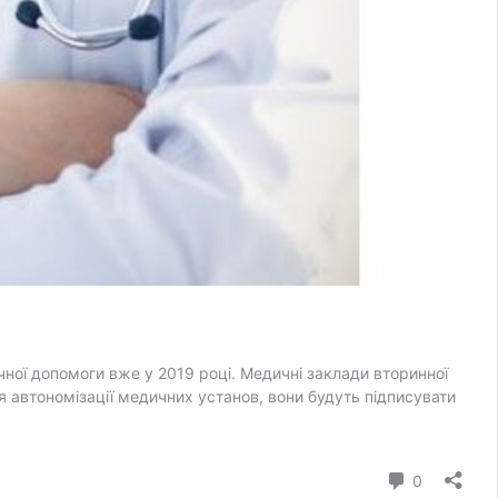
ної допомоги вже у 2019 році. Медичні заклади вторинної
я автономізації медичних установ, вони будуть підписувати
коммента
0