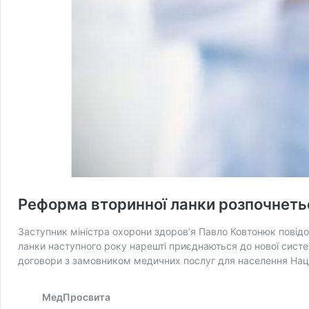
Реформа вторинної ланки розпочнетьс
Заступник міністра охорони здоров’я Павло Ковтонюк повідо
ланки наступного року нарешті приєднаються до нової систе
договори з замовником медичних послуг для населення На
МедПросвита