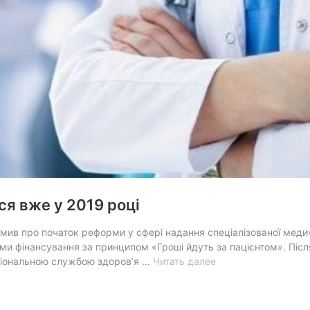
я вже у 2019 році
мив про початок реформи у сфері надання спеціалізованої медич
ми фінансування за принципом «Гроші йдуть за пацієнтом». Післ
Реформа
ціональною службою здоров’я …
Читать далее
вторинної
ланки
розпочнеться