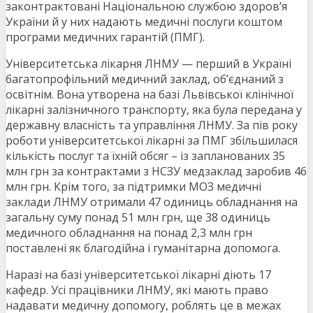
законтрактовані Національною службою здоров’я
України й у них надають медичні послуги коштом
програми медичних гарантій (ПМГ).
Університетська лікарня ЛНМУ — перший в Україні
багатопрофільний медичний заклад, об’єднаний з
освітнім. Вона утворена на базі Львівської клінічної
лікарні залізничного транспорту, яка була передана у
державну власність та управління ЛНМУ. За пів року
роботи університетської лікарні за ПМГ збільшилася
кількість послуг та їхній обсяг – із запланованих 35
млн грн за контрактами з НСЗУ медзаклад заробив 46
млн грн. Крім того, за підтримки МОЗ медичні
заклади ЛНМУ отримали 47 одиниць обладнання на
загальну суму понад 51 млн грн, ще 38 одиниць
медичного обладнання на понад 2,3 млн грн
поставлені як благодійна і гуманітарна допомога.
Наразі на базі університетської лікарні діють 17
кафедр. Усі працівники ЛНМУ, які мають право
надавати медичну допомогу, роблять це в межах