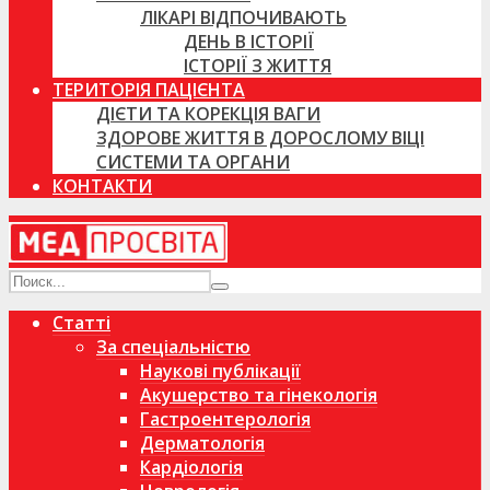
ЛІКАРІ ВІДПОЧИВАЮТЬ
ДЕНЬ В ІСТОРІЇ
ІСТОРІЇ З ЖИТТЯ
ТЕРИТОРІЯ ПАЦІЄНТА
ДІЄТИ ТА КОРЕКЦІЯ ВАГИ
ЗДОРОВЕ ЖИТТЯ В ДОРОСЛОМУ ВІЦІ
СИСТЕМИ ТА ОРГАНИ
КОНТАКТИ
Статті
За спеціальністю
Наукові публікації
Акушерство та гінекологія
Гастроентерологія
Дерматологія
Кардіологія