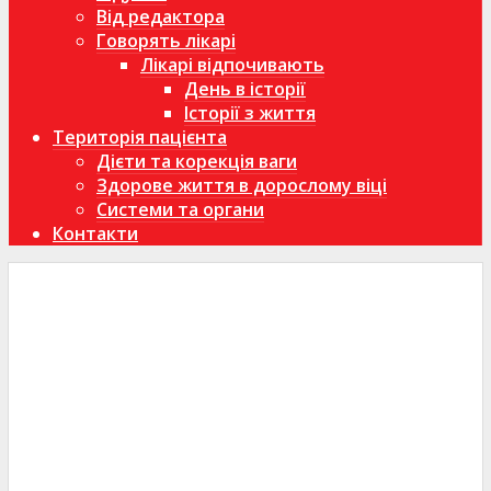
Від редактора
Говорять лікарі
Лікарі відпочивають
День в історії
Історії з життя
Територія пацієнта
Дієти та корекція ваги
Здорове життя в дорослому віці
Системи та органи
Контакти