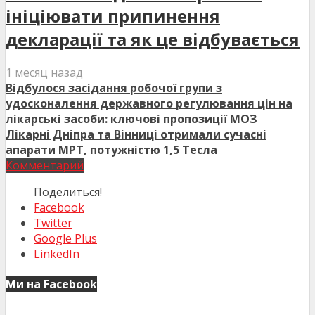
ініціювати припинення
декларації та як це відбувається
1 месяц назад
Відбулося засідання робочої групи з
удосконалення державного регулювання цін на
лікарські засоби: ключові пропозиції МОЗ
Лікарні Дніпра та Вінниці отримали сучасні
апарати МРТ, потужністю 1,5 Тесла
Комментарий
Поделиться!
Facebook
Twitter
Google Plus
LinkedIn
Ми на Facebook