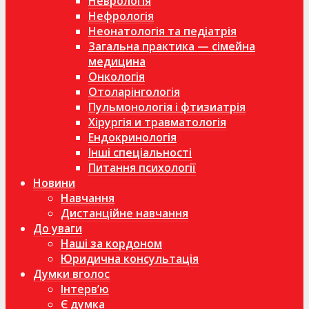
Неврологія
Нефрологія
Неонатологія та педіатрія
Загальна практика — сімейна
медицина
Онкологія
Отоларінгологія
Пульмонологія і фтизиатрія
Хірургія и травматологія
Ендокринологія
Інші спеціальності
Питання психології
Новини
Навчання
Дистанційне навчання
До уваги
Наші за кордоном
Юридична консультація
Думки вголос
Інтерв’ю
Є думка