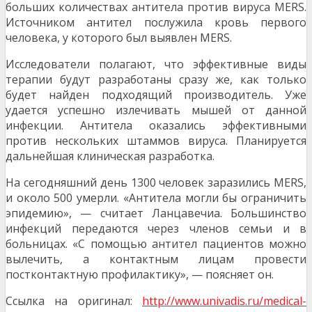
больших количествах антитела против вируса MERS.
Источником антител послужила кровь первого
человека, у которого был выявлен MERS.
Исследователи полагают, что эффективные виды
терапии будут разработаны сразу же, как только
будет найден подходящий производитель. Уже
удается успешно излечивать мышей от данной
инфекции. Антитела оказались эффективными
против нескольких штаммов вируса. Планируется
дальнейшая клиническая разработка.
На сегодняшний день 1300 человек заразились MERS,
и около 500 умерли. «Антитела могли бы ограничить
эпидемию», — считает Ланцавечиа. Большинство
инфекций передаются через членов семьи и в
больницах. «С помощью антител пациентов можно
вылечить, а контактным лицам провести
постконтактную профилактику», — поясняет он.
Ссылка на оригинал:
http://www.univadis.ru/medical-