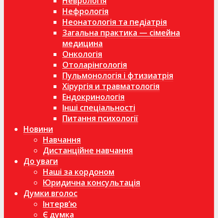
Неврологія
Нефрологія
Неонатологія та педіатрія
Загальна практика — сімейна
медицина
Онкологія
Отоларінгологія
Пульмонологія і фтизиатрія
Хірургія и травматологія
Ендокринологія
Інші спеціальності
Питання психології
Новини
Навчання
Дистанційне навчання
До уваги
Наші за кордоном
Юридична консультація
Думки вголос
Інтерв’ю
Є думка