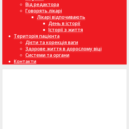
Від редактора
Говорять лікарі
Лікарі відпочивають
День в історії
Історії з життя
Територія пацієнта
Дієти та корекція ваги
Здорове життя в дорослому віці
Системи та органи
Контакти