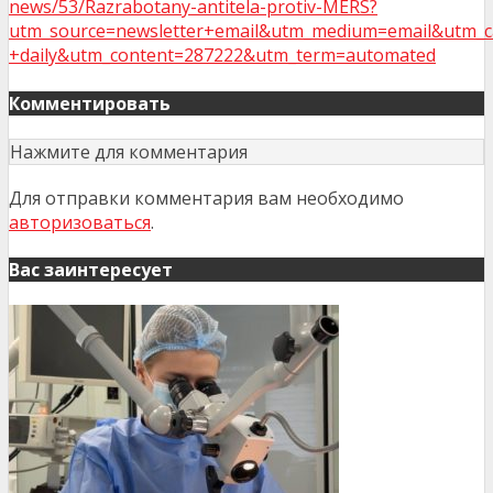
news/53/Razrabotany-antitela-protiv-MERS?
utm_source=newsletter+email&utm_medium=email&utm_c
+daily&utm_content=287222&utm_term=automated
Комментировать
Нажмите для комментария
Для отправки комментария вам необходимо
авторизоваться
.
Вас заинтересует