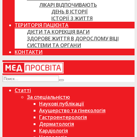
ЛІКАРІ ВІДПОЧИВАЮТЬ
ДЕНЬ В ІСТОРІЇ
ІСТОРІЇ З ЖИТТЯ
ТЕРИТОРІЯ ПАЦІЄНТА
ДІЄТИ ТА КОРЕКЦІЯ ВАГИ
ЗДОРОВЕ ЖИТТЯ В ДОРОСЛОМУ ВІЦІ
СИСТЕМИ ТА ОРГАНИ
КОНТАКТИ
Статті
За спеціальністю
Наукові публікації
Акушерство та гінекологія
Гастроентерологія
Дерматологія
Кардіологія