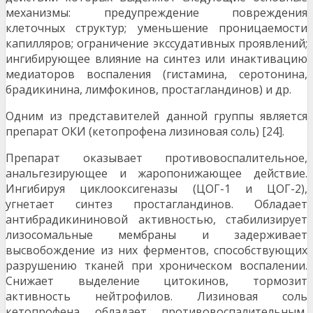
механизмы: предупреждение повреждения
клеточных структур; уменьшение проницаемости
капилляров; ограничение экссудативных проявлений;
ингибирующее влияние на синтез или инактивацию
медиаторов воспаления (гистамина, серотонина,
брадикинина, лимфокинов, простагландинов) и др.
Одним из представителей данной группы является
препарат ОКИ (кетопрофена лизиновая соль) [24].
Препарат оказывает противовоспалительное,
анальгезирующее и жаропонижающее действие.
Ингибируя циклооксигеназы (ЦОГ-1 и ЦОГ-2),
угнетает синтез простагландинов. Обладает
антибрадикининовой активностью, стабилизирует
лизосомальные мембраны и задерживает
высвобождение из них ферментов, способствующих
разрушению тканей при хроническом воспалении.
Снижает выделение цитокинов, тормозит
активность нейтрофилов. Лизиновая соль
кетопрофена обладает противовоспалительным,