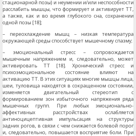
стационарной позы) и неумении и/или неспособности
расслабить мышцы, что формирует и активирует ТТ,
а также, как и во время глубокого сна, сохранении
одной позы [18];
– переохлаждение мышц – низкая температура
окружающей среды способствует мышечному спазму;
– эмоциональный стресс – сопровождается
мышечным напряжением и, следовательно, может
активировать ТТ [18]. Хронический стресс и
психоэмоциональное состояние влияют на
активацию ТТ. В этих ситуациях многие мышцы лица,
шеи, туловища находятся в сокращенном состоянии,
изменяется двигательный стереотип с
формированием зон избыточного напряжения ряда
мышечных групп. При любых эмоционально-
аффективных расстройствах ослабляется
антиноцицептивная импульсация на структуры
задних рогов, в связи с чем снижается болевой порог
и, следовательно, повышается восприятие боли. При