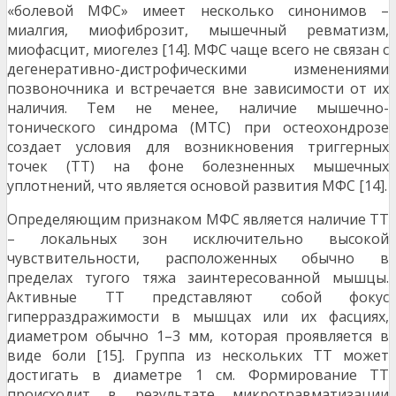
«болевой МФС» имеет несколько синонимов –
миалгия, миофиброзит, мышечный ревматизм,
миофасцит, миогелез [14]. МФС чаще всего не связан с
дегенеративно-дистрофическими изменениями
позвоночника и встречается вне зависимости от их
наличия. Тем не менее, наличие мышечно-
тонического синдрома (МТС) при остеохондрозе
создает условия для возникновения триггерных
точек (ТТ) на фоне болезненных мышечных
уплотнений, что является основой развития МФС [14].
Определяющим признаком МФС является наличие ТТ
– локальных зон исключительно высокой
чувствительности, расположенных обычно в
пределах тугого тяжа заинтересованной мышцы.
Активные ТТ представляют собой фокус
гиперраздражимости в мышцах или их фасциях,
диаметром обычно 1–3 мм, которая проявляется в
виде боли [15]. Группа из нескольких ТТ может
достигать в диаметре 1 см. Формирование ТТ
происходит в результате микротравматизации