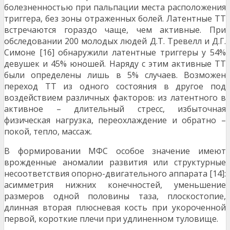
болезненностью при пальпации места расположения
триггера, без зоны отраженных болей. Латентные ТТ
встречаются гораздо чаще, чем активные. При
обследовании 200 молодых людей Д.Т. Тревелл и Д.Г.
Симоне [16] обнаружили латентные триггеры у 54%
девушек и 45% юношей. Наряду с этим активные ТТ
были определены лишь в 5% случаев. Возможен
переход ТТ из одного состояния в другое под
воздействием различных факторов: из латентного в
активное – длительный стресс, избыточная
физическая нагрузка, переохлаждение и обратно –
покой, тепло, массаж.
В формировании МФС особое значение имеют
врожденные аномалии развития или структурные
несоответствия опорно-двигательного аппарата [14]:
асимметрия нижних конечностей, уменьшение
размеров одной половины таза, плоскостопие,
длинная вторая плюсневая кость при укороченной
первой, короткие плечи при удлиненном туловище.