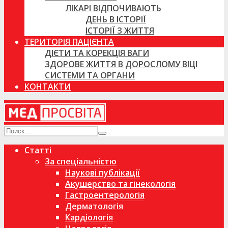
ЛІКАРІ ВІДПОЧИВАЮТЬ
ДЕНЬ В ІСТОРІЇ
ІСТОРІЇ З ЖИТТЯ
ТЕРИТОРІЯ ПАЦІЄНТА
ДІЄТИ ТА КОРЕКЦІЯ ВАГИ
ЗДОРОВЕ ЖИТТЯ В ДОРОСЛОМУ ВІЦІ
СИСТЕМИ ТА ОРГАНИ
КОНТАКТИ
Статті
За спеціальністю
Наукові публікації
Акушерство та гінекологія
Гастроентерологія
Дерматологія
Кардіологія