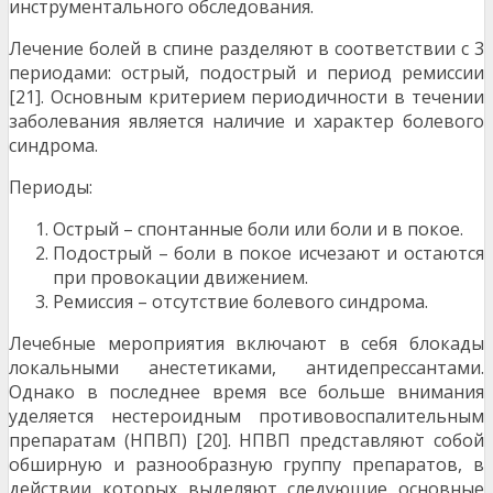
инструментального обследования.
Лечение болей в спине разделяют в соответствии с 3
периодами: острый, подострый и период ремиссии
[21]. Основным критерием периодичности в течении
заболевания является наличие и характер болевого
синдрома.
Периоды:
Острый – спонтанные боли или боли и в покое.
Подострый – боли в покое исчезают и остаются
при провокации движением.
Ремиссия – отсутствие болевого синдрома.
Лечебные мероприятия включают в себя блокады
локальными анестетиками, антидепрессантами.
Однако в последнее время все больше внимания
уделяется нестероидным противовоспалительным
препаратам (НПВП) [20]. НПВП представляют собой
обширную и разнообразную группу препаратов, в
действии которых выделяют следующие основные