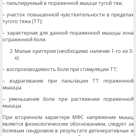
– пальпируемый в пораженной мышце тугой тяж;
– участок повышенной чувствительности в пределах
тугого тяжа (ТТ);
– характерная для данной пораженной мышцы зона
отраженной боли.
Малые критерии (необходимо наличие 1-го из 3-
х):
– воспроизводимость боли при стимуляции ТТ;
– вздрагивание при пальпации ТТ пораженной
мышцы;
– уменьшение боли при растяжении пораженной
мышцы.
При вторичном характере МФС напряжение мышц
является физиологическим обоснованием, следует за
болевым синдромом в результате дегенеративных и