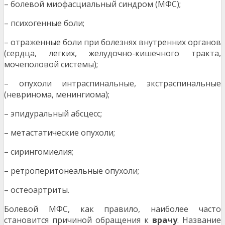
– болевой миофасциальный синдром (МФС);
– психогенные боли;
– отраженные боли при болезнях внутренних органов
(сердца, легких, желудочно-кишечного тракта,
мочеполовой системы);
– опухоли интраспинальные, экстраспинальные
(невринома, менингиома);
– эпидуральный абсцесс;
– метастатические опухоли;
– сирингомиелия;
– ретроперитонеальные опухоли;
– остеоартриты.
Болевой МФС, как правило, наиболее часто
становится причиной обращения к
врачу
. Название