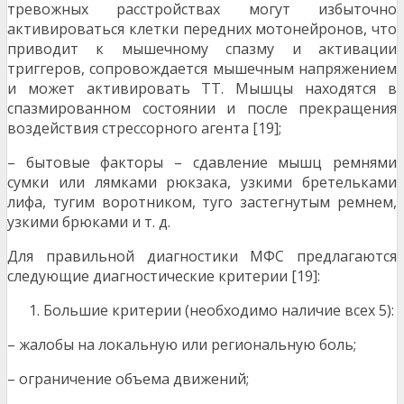
тревожных расстройствах могут избыточно
активироваться клетки передних мотонейронов, что
приводит к мышечному спазму и активации
триггеров, сопровождается мышечным напряжением
и может активировать ТТ. Мышцы находятся в
спазмированном состоянии и после прекращения
воздействия стрессорного агента [19];
– бытовые факторы – сдавление мышц ремнями
сумки или лямками рюкзака, узкими бретельками
лифа, тугим воротником, туго застегнутым ремнем,
узкими брюками и т. д.
Для правильной диагностики МФС предлагаются
следующие диагностические критерии [19]:
Большие критерии (необходимо наличие всех 5):
– жалобы на локальную или региональную боль;
– ограничение объема движений;