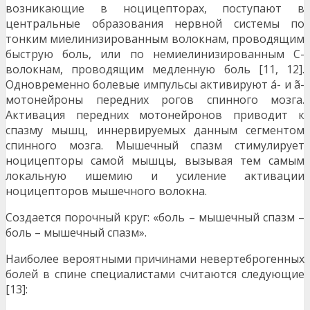
возникающие в ноцицепторах, поступают в
центральные образования нервной системы по
тонким миелинизированным волокнам, проводящим
быструю боль, или по немиелинизированным С-
волокнам, проводящим медленную боль [11, 12].
Одновременно болевые импульсы активируют á- и ã-
мотонейроны передних рогов спинного мозга.
Активация передних мотонейронов приводит к
спазму мышц, иннервируемых данным сегментом
спинного мозга. Мышечный спазм стимулирует
ноцицепторы самой мышцы, вызывая тем самым
локальную ишемию и усиление активации
ноцицепторов мышечного волокна.
Создается порочный круг: «боль – мышечный спазм –
боль – мышечный спазм».
Наиболее вероятными причинами невертеброгенных
болей в спине специалистами считаются следующие
[13]: