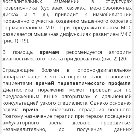
воспалительных изменений в структурах
позвоночника (суставах, связках, межпозвоночных
дисках и т. д.), приводит к иммобилизации
пораженного участка, созданию мышечного корсета с
формированием МТС. При продолжительном МТС
развивается мышечная дисфункция с развитием МФС
(рис. 1) [19].
В помощь
врачам
рекомендуется алгоритм
диагностического поиска при дорсалгиях (рис. 2) [20].
Страдающие болями в опорно-двигательном
аппарате чаще всего на первом этапе становятся
пациентами
врачей
терапевтического
профиля
.
Диагностика поражения может проводиться по
предложенным выше алгоритмам с дальнейшей
консультацией узкого специалиста. Однако основная
задача
врача
– облегчить страдания больного.
Поэтому назначение терапии при первом посещении
амбулаторного звена должно проводиться
незамедлительно, до получения данных