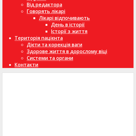
Від редактора
Говорять лікарі
Лікарі відпочивають
День в історії
Історії з життя
Територія пацієнта
Дієти та корекція ваги
Здорове життя в дорослому віці
Системи та органи
Контакти