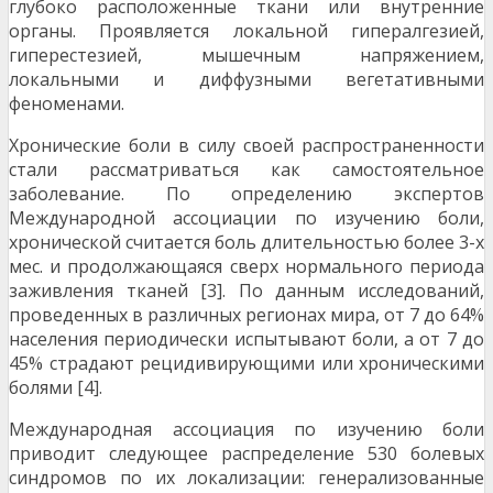
глубоко расположенные ткани или внутренние
органы. Проявляется локальной гипералгезией,
гиперестезией, мышечным напряжением,
локальными и диффузными вегетативными
феноменами.
Хронические боли в силу своей распространенности
стали рассматриваться как самостоятельное
заболевание. По определению экспертов
Международной ассоциации по изучению боли,
хронической считается боль длительностью более 3-х
мес. и продолжающаяся сверх нормального периода
заживления тканей [3]. По данным исследований,
проведенных в различных регионах мира, от 7 до 64%
населения периодически испытывают боли, а от 7 до
45% страдают рецидивирующими или хроническими
болями [4].
Международная ассоциация по изучению боли
приводит следующее распределение 530 болевых
синдромов по их локализации: генерализованные