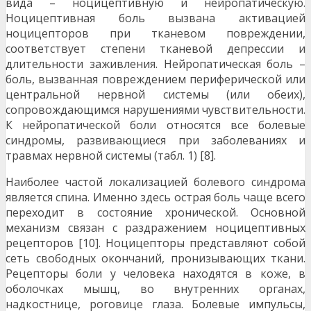
вида – ноцицептивную и нейропатическую.
Ноцицептивная боль вызвана активацией
ноцицепторов при тканевом повреждении,
соответствует степени тканевой депрессии и
длительности заживления. Нейропатическая боль –
боль, вызванная повреждением периферической или
центральной нервной системы (или обеих),
сопровождающимся нарушениями чувствительности.
К нейропатической боли относятся все болевые
синдромы, развивающиеся при заболеваниях и
травмах нервной системы (табл. 1) [8].
Наиболее частой локализацией болевого синдрома
является спина. Именно здесь острая боль чаще всего
переходит в состояние хронической. Основной
механизм связан с раздражением ноцицептивных
рецепторов [10]. Ноцицепторы представляют собой
сеть свободных окончаний, пронизывающих ткани.
Рецепторы боли у человека находятся в коже, в
оболочках мышц, во внутренних органах,
надкостнице, роговице глаза. Болевые импульсы,