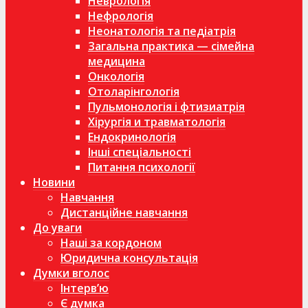
Неврологія
Нефрологія
Неонатологія та педіатрія
Загальна практика — сімейна
медицина
Онкологія
Отоларінгологія
Пульмонологія і фтизиатрія
Хірургія и травматологія
Ендокринологія
Інші спеціальності
Питання психології
Новини
Навчання
Дистанційне навчання
До уваги
Наші за кордоном
Юридична консультація
Думки вголос
Інтерв’ю
Є думка