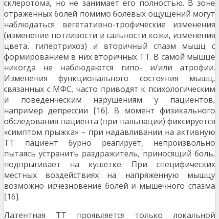
склеротома, но не занимает его полностью. В зоне
отраженных болей помимо болевых ощущений могут
наблюдаться вегетативно-трофические изменения
(изменение потливости и сальности кожи, изменения
цвета, гипертрихоз) и вторичный спазм мышц с
формированием в них вторичных ТТ. В самой мышце
никогда не наблюдаются гипо- и/или атрофии.
Изменения функционального состояния мышц,
связанных с МФС, часто приводят к психологическим
и поведенческим нарушениям у пациентов,
например депрессии [16]. В момент физикального
обследования пациента (при пальпации) фиксируется
«симптом прыжка» – при надавливании на активную
ТТ пациент бурно реагирует, непроизвольно
пытаясь устранить раздражитель, приносящий боль,
подпрыгивает на кушетке. При специфических
местных воздействиях на напряженную мышцу
возможно исчезновение болей и мышечного спазма
[16].
Латентная ТТ проявляется только локальной