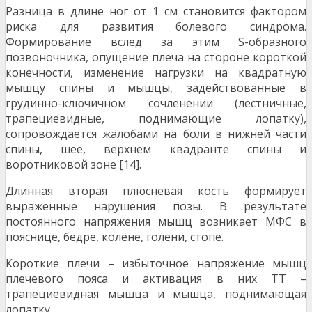
Разница в длине ног от 1 см становится фактором
риска для развития болевого синдрома.
Формирование вслед за этим S-образного
позвоночника, опущение плеча на стороне короткой
конечности, изменение нагрузки на квадратную
мышцу спины и мышцы, задействованные в
грудинно-ключичном сочленении (лестничные,
трапециевидные, поднимающие лопатку),
сопровождается жалобами на боли в нижней части
спины, шее, верхнем квадранте спины и
воротниковой зоне [14].
Длинная вторая плюсневая кость формирует
выраженные нарушения позы. В результате
постоянного напряжения мышц возникает МФС в
пояснице, бедре, колене, голени, стопе.
Короткие плечи – избыточное напряжение мышц
плечевого пояса и активация в них ТТ –
трапециевидная мышца и мышца, поднимающая
лопатку.