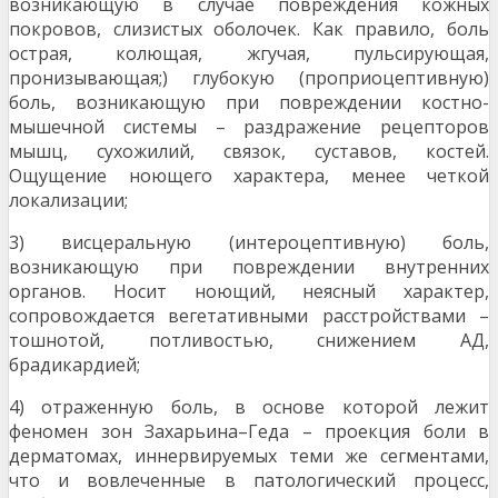
возникающую в случае повреждения кожных
покровов, слизистых оболочек. Как правило, боль
острая, колющая, жгучая, пульсирующая,
пронизывающая;) глубокую (проприоцептивную)
боль, возникающую при повреждении костно-
мышечной системы – раздражение рецепторов
мышц, сухожилий, связок, суставов, костей.
Ощущение ноющего характера, менее четкой
локализации;
3) висцеральную (интероцептивную) боль,
возникающую при повреждении внутренних
органов. Носит ноющий, неясный характер,
сопровождается вегетативными расстройствами –
тошнотой, потливостью, снижением АД,
брадикардией;
4) отраженную боль, в основе которой лежит
феномен зон Захарьина–Геда – проекция боли в
дерматомах, иннервируемых теми же сегментами,
что и вовлеченные в патологический процесс,