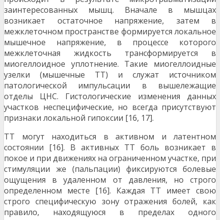
заинтересованных мышц. Вначале в мышцах
возникает остаточное напряжение, затем в
межклеточном пространстве формируется локальное
мышечное напряжение, в процессе которого
межклеточная жидкость трансформируется в
миогеллоидное уплотнение. Такие миогеллоидные
узелки (мышечные ТТ) и служат источником
патологической импульсации в вышележащие
отделы ЦНС. Гистологические изменения данных
участков неспецифические, но всегда присутствуют
признаки локальной гипоксии [16, 17].
ТТ могут находиться в активном и латентном
состоянии [16]. В активных ТТ боль возникает в
покое и при движениях на ограниченном участке, при
стимуляции же (пальпации) фиксируются болевые
ощущения в удаленном от давления, но строго
определенном месте [16]. Каждая ТТ имеет свою
строго специфическую зону отражения болей, как
правило, находящуюся в пределах одного