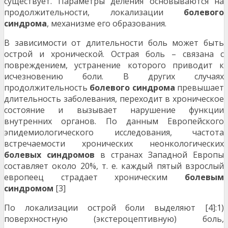
существует. Параметры деления основываются на
продолжительности, локализации
болевого
синдрома
, механизме его образования.
В зависимости от длительности боль может быть
острой и хронической. Острая боль – связана с
повреждением, устранение которого приводит к
исчезновению боли. В других случаях
продолжительность
болевого
синдрома
превышает
длительность заболевания, переходит в хроническое
состояние и вызывает нарушение функции
внутренних органов. По данным Европейского
эпидемиологического исследования, частота
встречаемости хронических неонкологических
болевых
синдромов
в странах Западной Европы
составляет около 20%, т. е. каждый пятый взрослый
европеец страдает хроническим
болевым
синдромом
[3]
По локализации острой боли выделяют [4]:1)
поверхностную (экстероцептивную) боль,