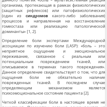
данного понятия: «боль – мультисистемная реакция
организма, протекающая в рамках физиологических
(защитных рефлексов) или патофизиологических
(один из
синдромов
какого-либо заболевания)
процессов и направленная на восстановление
гомеостаза или реализацию патологической
доминанты» [1, 2].
Определение боли экспертами Международной
ассоциации по изучению боли (LASP): «боль – это
неприятное ощущение и эмоциональное
переживание, связанное с реальным или
потенциальным повреждением тканей, или
описываемое в терминах такого повреждения».
Данное определение свидетельствует о том, что для
ощущения боли не обязательно наличие
поврежденных тканей. В последнем случае
определяющим механизмом является
психоэмоциональное состояние пациента [2].
Четкой классификации боли в настоящее время не