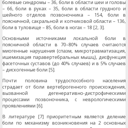
болевые синдромы – 36, боли в области шеи и головы
– 66, боли в руках – 35, боли в области грудного и
шейного отделов позвоночника – 154, боли в
поясничной, сакральной и копчиковой области – 136,
боли в туловище – 85, боли в ногах – 18 [2, 3].
Основными источниками локальной боли в
поясничной области в 70–80% случаев считаются
миогенные нарушения (спазм, микротравматизация,
ишемизация паравертебральных мышц), дисфункция
фасеточных суставов (до 40% случаев) и в 5% случаев
– дискогенные боли [5].
Почти половина трудоспособного населения
страдает от боли вертеброгенного происхождения,
вызванной дегенеративно-дистрофическими
процессами позвоночника, с неврологическими
проявлениями [6].
В литературе [7] приоритетным является деление
боли по механизму возникновения на 2 основных