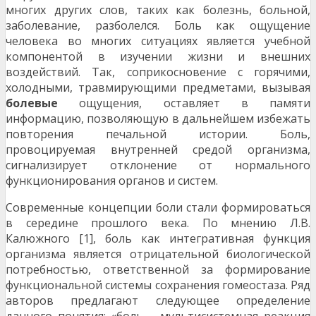
многих других слов, таких как болезнь, больной,
заболевание, разболелся. Боль как ощущение
человека во многих ситуациях является учебной
компонентой в изучении жизни и внешних
воздействий. Так, соприкосновение с горячими,
холодными, травмирующими предметами, вызывая
болевые
ощущения, оставляет в памяти
информацию, позволяющую в дальнейшем избежать
повторения печальной истории. Боль,
провоцируемая внутренней средой организма,
сигнализирует отклонение от нормального
функционирования органов и систем.
Современные концепции боли стали формироваться
в середине прошлого века. По мнению Л.В.
Калюжного [1], боль как интегративная функция
организма является отрицательной биологической
потребностью, ответственной за формирование
функциональной системы сохранения гомеостаза. Ряд
авторов предлагают следующее определение