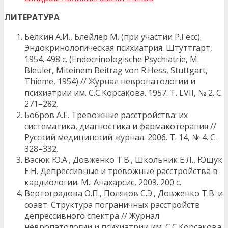
ЛИТЕРАТУРА
Белкин А.И., Блейлер М. (при участии Р.Гесс).
Эндокринологическая психиатрия. Штуттгарт,
1954. 498 с. (Endocrinologische Psychiatrie, M.
Bleuler, Miteinem Beitrag von R.Hess, Stuttgart,
Thieme, 1954) // Журнал невропатологии и
психиатрии им. С.С.Корсакова. 1957. Т. LVII, № 2. С.
271–282.
Бобров А.Е. Тревожные расстройства: их
систематика, диагностика и фармакотерапия //
Русский медицинский журнал. 2006. Т. 14, № 4. С.
328–332.
Васюк Ю.А., Довженко Т.В., Школьник Е.Л., Ющук
Е.Н. Депрессивные и тревожные расстройства в
кардиологии. М.: Анахарсис, 2009. 200 с.
Вертоградова О.П., Поляков С.Э., Довженко Т.В. и
соавт. Структура пограничных расстройств
депрессивного спектра // Журнал
невропатологии и психиатрии им. С.С.Корсакова.