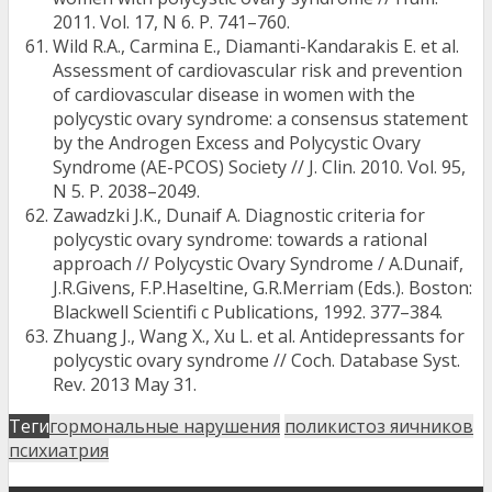
2011. Vol. 17, N 6. P. 741–760.
Wild R.A., Carmina E., Diamanti-Kandarakis E. et al.
Assessment of cardiovascular risk and prevention
of cardiovascular disease in women with the
polycystic ovary syndrome: a consensus statement
by the Androgen Excess and Polycystic Ovary
Syndrome (AE-PCOS) Society // J. Clin. 2010. Vol. 95,
N 5. P. 2038–2049.
Zawadzki J.K., Dunaif A. Diagnostic criteria for
polycystic ovary syndrome: towards a rational
approach // Polycystic Ovary Syndrome / A.Dunaif,
J.R.Givens, F.P.Haseltine, G.R.Merriam (Eds.). Boston:
Blackwell Scientifi c Publications, 1992. 377–384.
Zhuang J., Wang X., Xu L. et al. Antidepressants for
polycystic ovary syndrome // Coch. Database Syst.
Rev. 2013 May 31.
Теги
гормональные нарушения
поликистоз яичников
психиатрия