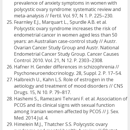
prevalence of anxiety symptoms in women with
polycystic ovary syndrome: systematic review and
meta-analysis // Fertil. Vol. 97, N 1. Р. 225–230.
Fearnley E.J., Marquart L., Spurdle A.B. et al.
Polycystic ovary syndrome increases the risk of
endometrial cancer in women aged less than 50
years: an Australian case-control study // Austr.
Ovarian Cancer Study Group and Austr. National
Endometrial Cancer Study Group. Cancer Causes
Control. 2010. Vol. 21, N 12. Р. 2303–2308.
Hafner H. Gender differences in schizophrenia //
Psychoneuroendocrinology. 28, Suppl. 2. P. 17–54.
Halbreich U., Kahn L.S. Role of estrogen in the
aetiology and treatment of mood disorders // CNS
Drugs. 15, N 10. Р. 79–817.
Hashemi S., Ramezani Tehrani F. et al. Association of
PCOS and its clinical signs with sexual function
among Iranian women affected by PCOS // J. Sex.
Med. 2014 Jul. 4.
Himelein M.J., Thatcher S.S. Polycystic ovary