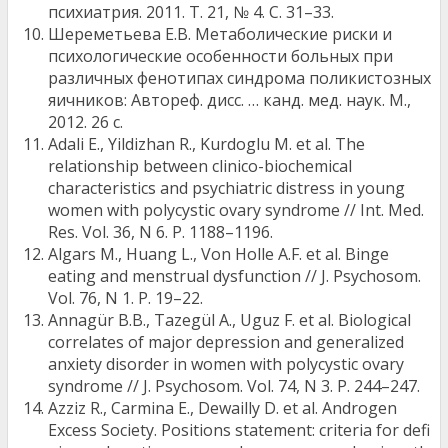
психиатрия. 2011. Т. 21, № 4. С. 31–33.
Шереметьева Е.В. Метаболические риски и
психологические особенности больных при
различных фенотипах синдрома поликистозных
яичников: Автореф. дисс. … канд. мед. наук. М.,
2012. 26 с.
Adali E., Yildizhan R., Kurdoglu M. et al. The
relationship between clinico-biochemical
characteristics and psychiatric distress in young
women with polycystic ovary syndrome // Int. Med.
Res. Vol. 36, N 6. Р. 1188–1196.
Algars M., Huang L., Von Holle A.F. et al. Binge
eating and menstrual dysfunction // J. Psychosom.
Vol. 76, N 1. Р. 19–22.
Annagür B.B., Tazegül A., Uguz F. et al. Biological
correlates of major depression and generalized
anxiety disorder in women with polycystic ovary
syndrome // J. Psychosom. Vol. 74, N 3. P. 244–247.
Azziz R., Carmina E., Dewailly D. et al. Androgen
Excess Society. Positions statement: criteria for defi