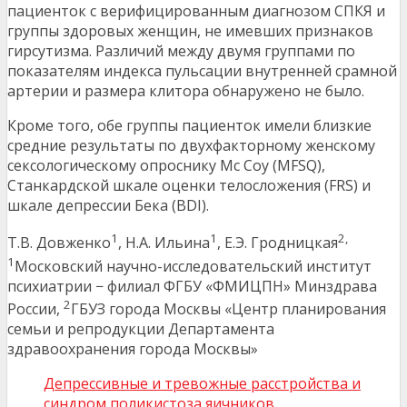
пациенток с верифицированным диагнозом СПКЯ и
группы здоровых женщин, не имевших признаков
гирсутизма. Различий между двумя группами по
показателям индекса пульсации внутренней срамной
артерии и размера клитора обнаружено не было.
Кроме того, обе группы пациенток имели близкие
средние результаты по двухфакторному женскому
сексологическому опроснику Mc Coy (MFSQ),
Станкардской шкале оценки телосложения (FRS) и
шкале депрессии Бека (BDI).
1
1
2,
Т.В. Довженко
, Н.А. Ильина
, Е.Э. Гродницкая
1
Московский научно-исследовательский институт
психиатрии − филиал ФГБУ «ФМИЦПН» Минздрава
2
России,
ГБУЗ города Москвы «Центр планирования
семьи и репродукции Департамента
здравоохранения города Москвы»
Депрессивные и тревожные расстройства и
синдром поликистоза яичников