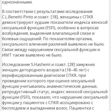
однозначными.
В соответствии с результатами исследования
C.L.Benetti-Pinto и соавт. [18], женщины с СПКЯ
демонстрируют худшие показатели индекса женской
сексуальной функции (FSFI), особенно в вопросах
возбуждения, выделения влагалищной слизи и
болевых ощущений. По показателям оргазма,
сексуального влечения различий выявлено не было.
Связи между нарушением сексуальной функции и
ИМТ также выявлено не было.
Исследование S.Hashemi и соавт. [28] замужних
женщин детородного возраста (18–45 лет) с
верифицированным диагнозом СПКЯ, при
проведении которого при оценке сексуальной
функции учитывались анамнестические данные,
репродуктивный статус, индекс женской сексуальной
функции (FSFI), показало, что нарушение сексуальной
функции у пациенток с СПКЯ ассоциировано с
бесплодием и выпадением волос. Пациентки с