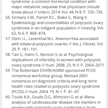
syndrome: a common hormonal condition with
major metabolic sequelae that physicians should
know about // Intern. 2014. Vol. 44, N 8. P. 720–726.
Sirmans S.M., Parish R.C., Blake S., Wang X.
Epidemiology and comorbidities of polycystic ovary
syndrome in an indigent population // Investig. Vol.
62, N 6. P. 868–874.
Stein I.L., Leventhal M.L. Amenorrhea associated
with bilateral polycystic ovaries // Am. J. Obstet. Vol.
29. P. 181–191.
Tan S., Hahn S., Benson S. et al. Psychological
implications of infertility in women with polycystic
ovary syndrome // Hum. 2008. 23, N 9. Р. 2064–2071.
The Rotterdam ESHRE/ASRM-sponsored PCOS
consensus workshop group. Revised 2003
consensus on diagnostic criteria and long-term
health risks related to polycystic ovary syndrome
(PCOS) // Hum. 2004. 19, N 1. P. 41–47.
Toulis K.A., Goulis D.G., Mintziori G. et al. Meta-
analysis of cardiovascular disease risk markers in
women with polycystic ovary syndrome // Hum.