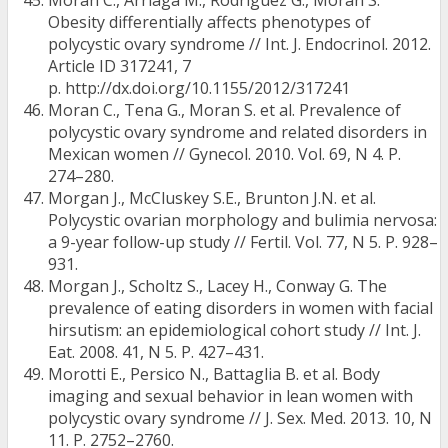
Moran C., Arriaga M., Rodriguez G., Moran S.
Obesity differentially affects phenotypes of
polycystic ovary syndrome // Int. J. Endocrinol. 2012.
Article ID 317241, 7
p. http://dx.doi.org/10.1155/2012/317241
Moran C., Tena G., Moran S. et al. Prevalence of
polycystic ovary syndrome and related disorders in
Mexican women // Gynecol. 2010. Vol. 69, N 4. P.
274–280.
Morgan J., McCluskey S.E., Brunton J.N. et al.
Polycystic ovarian morphology and bulimia nervosa:
a 9-year follow-up study // Fertil. Vol. 77, N 5. P. 928–
931.
Morgan J., Scholtz S., Lacey H., Conway G. The
prevalence of eating disorders in women with facial
hirsutism: an epidemiological cohort study // Int. J.
Eat. 2008. 41, N 5. P. 427–431.
Morotti E., Persico N., Battaglia B. et al. Body
imaging and sexual behavior in lean women with
polycystic ovary syndrome // J. Sex. Med. 2013. 10, N
11. P. 2752–2760.