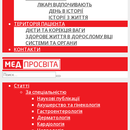
ЛІКАРІ ВІДПОЧИВАЮТЬ
ДЕНЬ В ІСТОРІЇ
ІСТОРІЇ З ЖИТТЯ
ТЕРИТОРІЯ ПАЦІЄНТА
ДІЄТИ ТА КОРЕКЦІЯ ВАГИ
ЗДОРОВЕ ЖИТТЯ В ДОРОСЛОМУ ВІЦІ
СИСТЕМИ ТА ОРГАНИ
КОНТАКТИ
Статті
За спеціальністю
Наукові публікації
Акушерство та гінекологія
Гастроентерологія
Дерматологія
Кардіологія