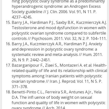
ning polycystic ovary syndrome as a predominantly
hyperandrogenic syndrome: an Androgen Excess
Society guideline // J. Clin. 2006. Vol. 91, N 11. Р.
4237–4245.
Barry J.A., Hardiman P.J., Saxby B.K., Kuczmierczyk A.J.
Testosterone and mood dysfunction in women with
polycystic ovarian syndrome compared to subfertile
controls // Psychosom. 2011. Vol. 32, N 2. Р. 104–111.
Barry J.A., Kuczmierczyk A.R., Hardiman P.J. Anxiety
and depression in polycystic ovary syndrome: a
systematic review and meta-analysis // Hum. 2011.
26, N 9. P. 2442–2451.
Bazarganipour F., Ziaei S., Montazeri A. et al. Health-
related quality of life and its relationship with clinical
symptoms among Iranian patients with polycystic
ovarian syndrome // Iran. J. Reprod. Vol. 11, N 5. Р.
371–378.
Benetti-Pinto C.L., Ferreira S.R., Antunes A.Jr., Yela
D.A. The infl uence of body weight on sexual
function and quality of life in women with polycystic
ovary syndrome // Arch. 2014.