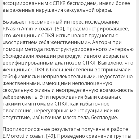
ассоциированным с СПКЯ бесплодием, имели более
выраженные нарушения сексуальной сферы.
Вызывает несомненный интерес исследование
F.Nasiri Amiri и соавт. [50], продемонстрировавшее,
что женщины с СПКЯ испытывают трудности с
«восприятием себя женственными». Авторы при
помощи метода полуструктурированного интервью
обследовали женщин репродуктивного возраста с
верифицированным диагнозом СПКЯ. Выявлено, что
женщины с СПКЯ в большей степени воспринимали
себя физически непривлекательными, недостаточно
женственными, имеющими неполноценную
сексуальную жизнь и неопределенную возможность
забеременеть. Эти переживания были связаны с
такими симптомами СПКЯ, как избыточное
оволосение, нерегулярные менструации или их
отсутствие, избыточная масса тела, бесплодие.
Противоположные результаты получены в работе
E.Morotti и соавт. [49]. Проведено сравнение группы