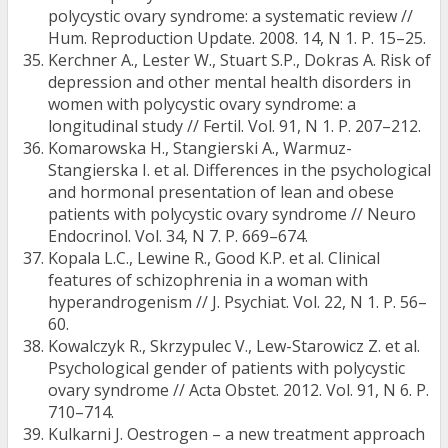
polycystic ovary syndrome: a systematic review //
Hum. Reproduction Update. 2008. 14, N 1. P. 15–25.
Kerchner A., Lester W., Stuart S.P., Dokras A. Risk of
depression and other mental health disorders in
women with polycystic ovary syndrome: a
longitudinal study // Fertil. Vol. 91, N 1. P. 207–212.
Komarowska H., Stangierski A., Warmuz-
Stangierska I. et al. Differences in the psychological
and hormonal presentation of lean and obese
patients with polycystic ovary syndrome // Neuro
Endocrinol. Vol. 34, N 7. Р. 669–674.
Kopala L.C., Lewine R., Good K.P. et al. Clinical
features of schizophrenia in a woman with
hyperandrogenism // J. Psychiat. Vol. 22, N 1. Р. 56–
60.
Kowalczyk R., Skrzypulec V., Lew-Starowicz Z. et al.
Psychological gender of patients with polycystic
ovary syndrome // Acta Obstet. 2012. Vol. 91, N 6. P.
710–714.
Kulkarni J. Oestrogen – a new treatment approach