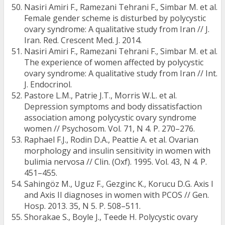
Nasiri Amiri F., Ramezani Tehrani F., Simbar M. et al.
Female gender scheme is disturbed by polycystic
ovary syndrome: A qualitative study from Iran // J.
Iran. Red. Crescent Med. J. 2014.
Nasiri Amiri F., Ramezani Tehrani F., Simbar M. et al.
The experience of women affected by polycystic
ovary syndrome: A qualitative study from Iran // Int.
J. Endocrinol.
Pastore L.M., Patrie J.T., Morris W.L. et al.
Depression symptoms and body dissatisfaction
association among polycystic ovary syndrome
women // Psychosom. Vol. 71, N 4. P. 270–276.
Raphael F.J., Rodin D.A., Peattie A. et al. Ovarian
morphology and insulin sensitivity in women with
bulimia nervosa // Clin. (Oxf). 1995. Vol. 43, N 4. P.
451–455.
Sahingöz M., Uguz F., Gezginc K., Korucu D.G. Axis I
and Axis II diagnoses in women with PCOS // Gen.
Hosp. 2013. 35, N 5. P. 508–511.
Shorakae S., Boyle J., Teede H. Polycystic ovary