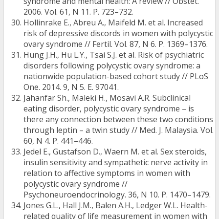
syndrome and mental health: A review // Obstet.
2006. Vol. 61, N 11. P. 723–732.
Hollinrake E., Abreu A., Maifeld M. et al. Increased
risk of depressive discords in women with polycystic
ovary syndrome // Fertil. Vol. 87, N 6. P. 1369–1376.
Hung J.H., Hu L.Y., Tsai S.J. et al. Risk of psychiatric
disorders following polycystic ovary syndrome: a
nationwide population-based cohort study // PLoS
One. 2014. 9, N 5. E. 97041.
Jahanfar Sh., Maleki H., Mosavi A.R. Subclinical
eating disorder, polycystic ovary syndrome – is
there any connection between these two conditions
through leptin – a twin study // Med. J. Malaysia. Vol.
60, N 4. Р. 441–446.
Jedel E., Gustafson D., Waern M. et al. Sex steroids,
insulin sensitivity and sympathetic nerve activity in
relation to affective symptoms in women with
polycystic ovary syndrome //
Psychoneuroendocrinology. 36, N 10. P. 1470–1479.
Jones G.L., Hall J.M., Balen A.H., Ledger W.L. Health-
related quality of life measurement in women with