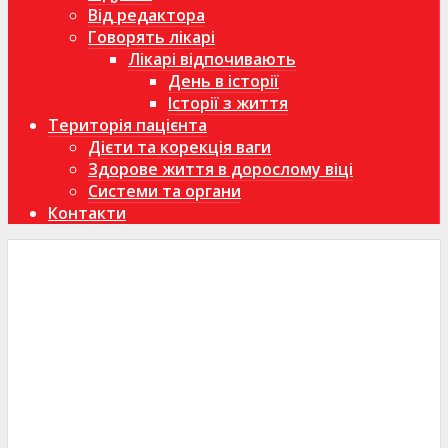
Від редактора
Говорять лікарі
Лікарі відпочивають
День в історії
Історії з життя
Територія пацієнта
Дієти та корекція ваги
Здорове життя в дорослому віці
Системи та органи
Контакти