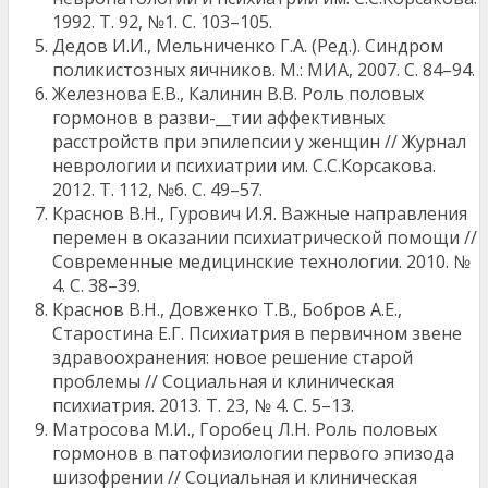
1992. Т. 92, №1. С. 103–105.
Дедов И.И., Мельниченко Г.А. (Ред.). Синдром
поликистозных яичников. М.: МИА, 2007. С. 84–94.
Железнова Е.В., Калинин В.В. Роль половых
гормонов в разви-__тии аффективных
расстройств при эпилепсии у женщин // Журнал
неврологии и психиатрии им. C.C.Корсакова.
2012. Т. 112, №6. С. 49–57.
Краснов В.Н., Гурович И.Я. Важные направления
перемен в оказании психиатрической помощи //
Современные медицинские технологии. 2010. №
4. С. 38–39.
Краснов В.Н., Довженко Т.В., Бобров А.Е.,
Старостина Е.Г. Психиатрия в первичном звене
здравоохранения: новое решение старой
проблемы // Социальная и клиническая
психиатрия. 2013. Т. 23, № 4. С. 5–13.
Матросова М.И., Горобец Л.Н. Роль половых
гормонов в патофизиологии первого эпизода
шизофрении // Социальная и клиническая