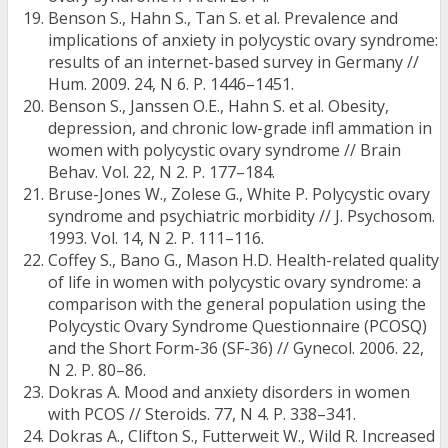
Benson S., Hahn S., Tan S. et al. Prevalence and
implications of anxiety in polycystic ovary syndrome:
results of an internet-based survey in Germany //
Hum. 2009. 24, N 6. P. 1446–1451.
Benson S., Janssen O.E., Hahn S. et al. Obesity,
depression, and chronic low-grade infl ammation in
women with polycystic ovary syndrome // Brain
Behav. Vol. 22, N 2. P. 177–184.
Bruse-Jones W., Zolese G., White P. Polycystic ovary
syndrome and psychiatric morbidity // J. Psychosom.
1993. Vol. 14, N 2. P. 111–116.
Coffey S., Bano G., Mason H.D. Health-related quality
of life in women with polycystic ovary syndrome: a
comparison with the general population using the
Polycystic Ovary Syndrome Questionnaire (PCOSQ)
and the Short Form-36 (SF-36) // Gynecol. 2006. 22,
N 2. P. 80–86.
Dokras A. Mood and anxiety disorders in women
with PCOS // Steroids. 77, N 4. Р. 338–341.
Dokras A., Clifton S., Futterweit W., Wild R. Increased