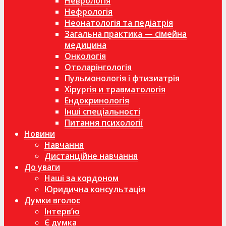
Неврологія
Нефрологія
Неонатологія та педіатрія
Загальна практика — сімейна
медицина
Онкологія
Отоларінгологія
Пульмонологія і фтизиатрія
Хірургія и травматологія
Ендокринологія
Інші спеціальності
Питання психології
Новини
Навчання
Дистанційне навчання
До уваги
Наші за кордоном
Юридична консультація
Думки вголос
Інтерв’ю
Є думка