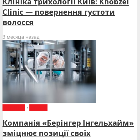
Клініка трихології Київ: Khobzei
Clinic — повернення густоти
волосся
3 месяца назад
НОВИНИ
•
СТАТТІ
Компанія «Берінгер Інгельхайм»
зміцнює позиції своїх