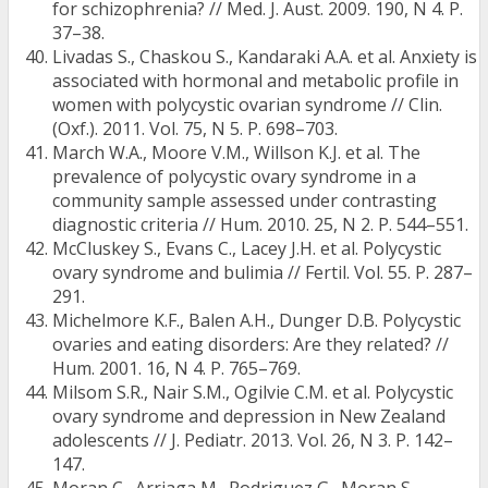
for schizophrenia? // Med. J. Aust. 2009. 190, N 4. P.
37–38.
Livadas S., Chaskou S., Kandaraki A.A. et al. Anxiety is
associated with hormonal and metabolic profile in
women with polycystic ovarian syndrome // Clin.
(Oxf.). 2011. Vol. 75, N 5. Р. 698–703.
March W.A., Moore V.M., Willson K.J. et al. The
prevalence of polycystic ovary syndrome in a
community sample assessed under contrasting
diagnostic criteria // Hum. 2010. 25, N 2. P. 544–551.
McCluskey S., Evans C., Lacey J.H. et al. Polycystic
ovary syndrome and bulimia // Fertil. Vol. 55. P. 287–
291.
Michelmore K.F., Balen A.H., Dunger D.B. Polycystic
ovaries and eating disorders: Are they related? //
Hum. 2001. 16, N 4. P. 765–769.
Milsom S.R., Nair S.M., Ogilvie C.M. et al. Polycystic
ovary syndrome and depression in New Zealand
adolescents // J. Pediatr. 2013. Vol. 26, N 3. P. 142–
147.