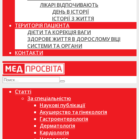
ЛІКАРІ ВІДПОЧИВАЮТЬ
ДЕНЬ В ІСТОРІЇ
ІСТОРІЇ З ЖИТТЯ
ТЕРИТОРІЯ ПАЦІЄНТА
ДІЄТИ ТА КОРЕКЦІЯ ВАГИ
ЗДОРОВЕ ЖИТТЯ В ДОРОСЛОМУ ВІЦІ
СИСТЕМИ ТА ОРГАНИ
КОНТАКТИ
Статті
За спеціальністю
Наукові публікації
Акушерство та гінекологія
Гастроентерологія
Дерматологія
Кардіологія