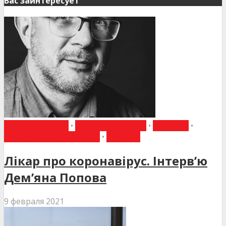
Вас заинтересует
ВИБІР РЕДАКЦІЇ
•
ГОВОРЯТЬ ЛІКАРІ
•
Є ДУМКА
•
ІНТЕРВ'Ю СПЕЦІАЛІСТА
•
ТЕРАПІЯ
Лікар про коронавірус. Інтерв’ю
Дем’яна Попова
9 февраля 2021