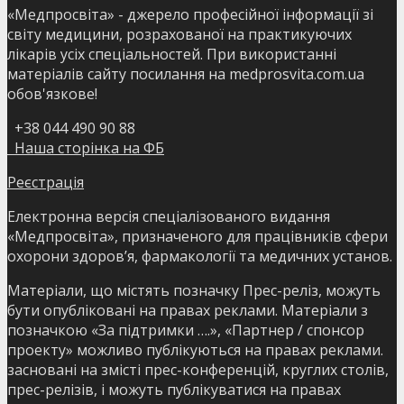
«Медпросвіта» - джерело професійної інформації зі
світу медицини, розрахованої на практикуючих
лікарів усіх спеціальностей. При використанні
матеріалів сайту посилання на medprosvita.com.ua
обов'язкове!
+38 044 490 90 88
Наша сторінка на ФБ
Реєстрація
Електронна версія спеціалізованого видання
«Медпросвіта», призначеного для працівників сфери
охорони здоров’я, фармакології та медичних установ.
Матеріали, що містять позначку Прес-реліз, можуть
бути опубліковані на правах реклами. Матеріали з
позначкою «За підтримки ….», «Партнер / спонсор
проекту» можливо публікуються на правах реклами.
засновані на змісті прес-конференцій, круглих столів,
прес-релізів, і можуть публікуватися на правах