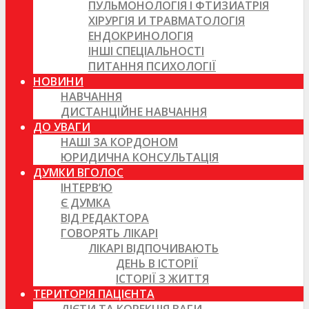
ПУЛЬМОНОЛОГІЯ І ФТИЗИАТРІЯ
ХІРУРГІЯ И ТРАВМАТОЛОГІЯ
ЕНДОКРИНОЛОГІЯ
ІНШІ СПЕЦІАЛЬНОСТІ
ПИТАННЯ ПСИХОЛОГІЇ
НОВИНИ
НАВЧАННЯ
ДИСТАНЦІЙНЕ НАВЧАННЯ
ДО УВАГИ
НАШІ ЗА КОРДОНОМ
ЮРИДИЧНА КОНСУЛЬТАЦІЯ
ДУМКИ ВГОЛОС
ІНТЕРВ’Ю
Є ДУМКА
ВІД РЕДАКТОРА
ГОВОРЯТЬ ЛІКАРІ
ЛІКАРІ ВІДПОЧИВАЮТЬ
ДЕНЬ В ІСТОРІЇ
ІСТОРІЇ З ЖИТТЯ
ТЕРИТОРІЯ ПАЦІЄНТА