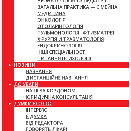
НЕОНАТОЛОГІЯ ТА ПЕДІАТРІЯ
ЗАГАЛЬНА ПРАКТИКА — СІМЕЙНА
МЕДИЦИНА
ОНКОЛОГІЯ
ОТОЛАРІНГОЛОГІЯ
ПУЛЬМОНОЛОГІЯ І ФТИЗИАТРІЯ
ХІРУРГІЯ И ТРАВМАТОЛОГІЯ
ЕНДОКРИНОЛОГІЯ
ІНШІ СПЕЦІАЛЬНОСТІ
ПИТАННЯ ПСИХОЛОГІЇ
НОВИНИ
НАВЧАННЯ
ДИСТАНЦІЙНЕ НАВЧАННЯ
ДО УВАГИ
НАШІ ЗА КОРДОНОМ
ЮРИДИЧНА КОНСУЛЬТАЦІЯ
ДУМКИ ВГОЛОС
ІНТЕРВ’Ю
Є ДУМКА
ВІД РЕДАКТОРА
ГОВОРЯТЬ ЛІКАРІ