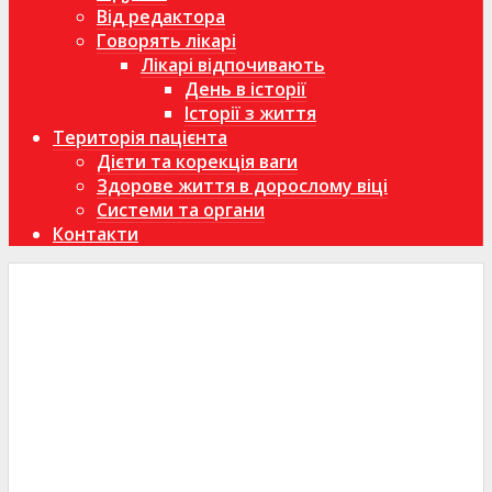
Від редактора
Говорять лікарі
Лікарі відпочивають
День в історії
Історії з життя
Територія пацієнта
Дієти та корекція ваги
Здорове життя в дорослому віці
Системи та органи
Контакти