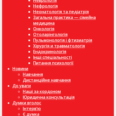
Неврологія
Нефрологія
Неонатологія та педіатрія
Загальна практика — сімейна
медицина
Онкологія
Отоларінгологія
Пульмонологія і фтизиатрія
Хірургія и травматологія
Ендокринологія
Інші спеціальності
Питання психології
Новини
Навчання
Дистанційне навчання
До уваги
Наші за кордоном
Юридична консультація
Думки вголос
Інтерв’ю
Є думка