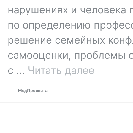
нарушениях и человека 
по определению профес
решение семейных конф
самооценки, проблемы 
Психолог
с …
Читать далее
или
психиатр
—
МедПросвита
к
кому
обратиться
за
помощью?