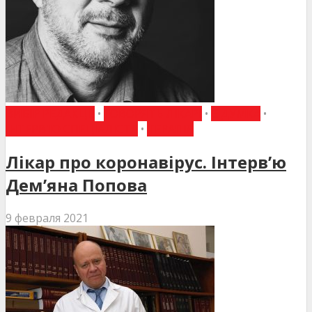
ВИБІР РЕДАКЦІЇ
•
ГОВОРЯТЬ ЛІКАРІ
•
Є ДУМКА
•
ІНТЕРВ'Ю СПЕЦІАЛІСТА
•
ТЕРАПІЯ
Лікар про коронавірус. Інтерв’ю
Дем’яна Попова
9 февраля 2021