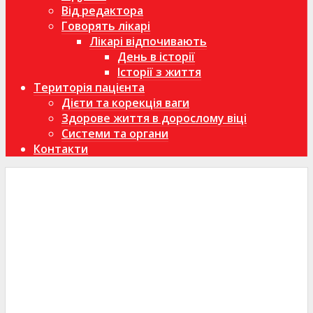
Від редактора
Говорять лікарі
Лікарі відпочивають
День в історії
Історії з життя
Територія пацієнта
Дієти та корекція ваги
Здорове життя в дорослому віці
Системи та органи
Контакти