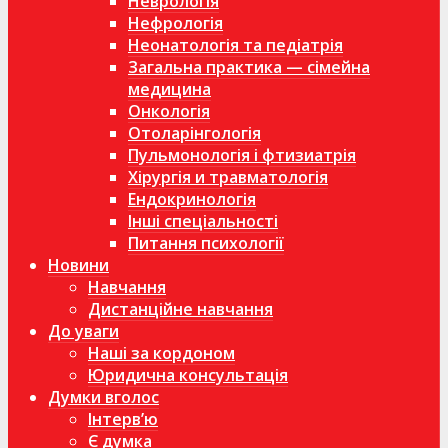
Неврологія
Нефрологія
Неонатологія та педіатрія
Загальна практика — сімейна
медицина
Онкологія
Отоларінгологія
Пульмонологія і фтизиатрія
Хірургія и травматологія
Ендокринологія
Інші спеціальності
Питання психології
Новини
Навчання
Дистанційне навчання
До уваги
Наші за кордоном
Юридична консультація
Думки вголос
Інтерв’ю
Є думка