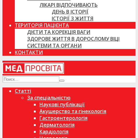
ЛІКАРІ ВІДПОЧИВАЮТЬ
ДЕНЬ В ІСТОРІЇ
ІСТОРІЇ З ЖИТТЯ
ТЕРИТОРІЯ ПАЦІЄНТА
ДІЄТИ ТА КОРЕКЦІЯ ВАГИ
ЗДОРОВЕ ЖИТТЯ В ДОРОСЛОМУ ВІЦІ
СИСТЕМИ ТА ОРГАНИ
КОНТАКТИ
Статті
За спеціальністю
Наукові публікації
Акушерство та гінекологія
Гастроентерологія
Дерматологія
Кардіологія