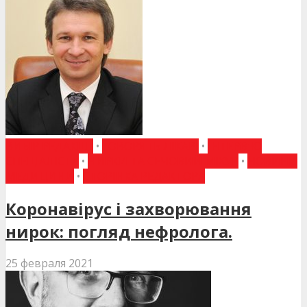
ВИБІР РЕДАКЦІЇ
•
ГОВОРЯТЬ ЛІКАРІ
•
ІНТЕРВ'Ю
СПЕЦІАЛІСТА
•
НИРКИ ТА СЕЧОВИЙ МІХУР
•
НОВИНИ
МЕДИЦИНИ
•
СТОРІНКА РЕДАКТОРА
Коронавірус і захворювання
нирок: погляд нефролога.
25 февраля 2021