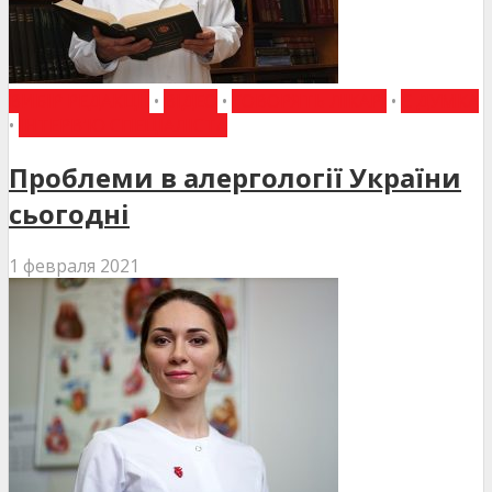
ВИБІР РЕДАКЦІЇ
•
ВІДЕО
•
ГОВОРЯТЬ ЛІКАРІ
•
Є ДУМКА
•
ІНТЕРВ'Ю СПЕЦІАЛІСТА
Проблеми в алергології України
сьогодні
1 февраля 2021