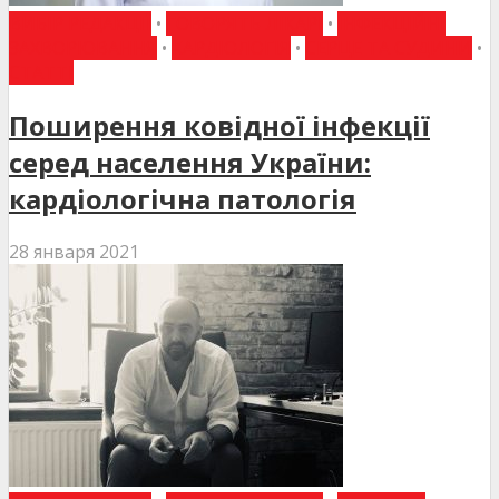
ВИБІР РЕДАКЦІЇ
•
ГОВОРЯТЬ ЛІКАРІ
•
ІНФЕКЦІЙНІ
ЗАХВОРЮВАННЯ
•
КАРДІОЛОГІЯ
•
СЕРЦЕ ТА СУДИНИ
•
СТАТТІ
Поширення ковідної інфекції
серед населення України:
кардіологічна патологія
28 января 2021