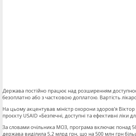
Держава постійно працює над розширенням доступності 
безоплатно або з частковою доплатою. Вартість лікар
На цьому акцентував міністр охорони здоров’я Віктор
проєкту USAID «Безпечні, доступні та ефективні ліки дл
За словами очільника МОЗ, програма включає понад 500
держава виділила 5,2 млрд грн, що на 500 млн грн біль