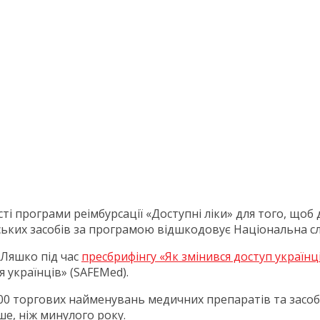
програми реімбурсації «Доступні ліки» для того, щоб д
ських засобів за програмою відшкодовує Національна сл
 Ляшко під час
пресбрифінгу «Як змінився доступ українців
я українців» (SAFEMed).
 торгових найменувань медичних препаратів та засобів
ше, ніж минулого року.