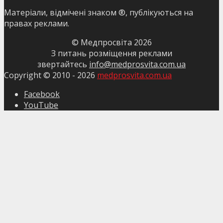
Матеріали, відмічені знаком ®, публікуються на
правах реклами.
© Медпросвіта
2026
З питань розміщення реклами
звертайтесь
info@medprosvita.com.ua
Copyright © 2010 -
2026
medprosvita.com.ua
Facebook
YouTube