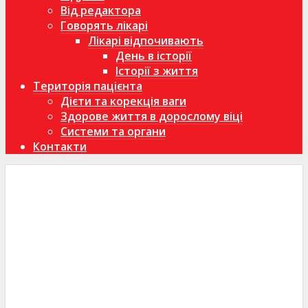
Від редактора
Говорять лікарі
Лікарі відпочивають
День в історії
Історії з життя
Територія пацієнта
Дієти та корекція ваги
Здорове життя в дорослому віці
Системи та органи
Контакти