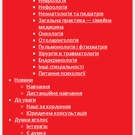
Неврологія
Нефрологія
Неонатологія та педіатрія
Загальна практика — сімейна
медицина
Онкологія
Отоларінгологія
Пульмонологія і фтизиатрія
Хірургія и травматологія
Ендокринологія
Інші спеціальності
Питання психології
Новини
Навчання
Дистанційне навчання
До уваги
Наші за кордоном
Юридична консультація
Думки вголос
Інтерв’ю
Є думка