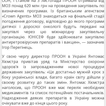
ООН, і станом на 3 листопада ПРООН отримала від
МОЗ понад 620 млн грн на проведення закупівель по
визначених програмах. Із британським агенством
«Crown Agents» МОЗ знаходиться на фінальній стадії
погодження договору, відповідно до якого програми
дитячої і дорослої онкології будуть передані на
закупівлі через цю міжнародну закупівельну
організацію. ЮНІСЕФ буде здійснювати закупівлю
антиретровірусних препаратів і вакцин», — зазначив
Ігор Перегінець.
У свою чергу директор ПРООН в Україні Янтомас
Хіємстра привітав уряд та Міністерство охорони
здоров’я із запровадженням нової процедури
державних закупівель: «Це достатньо мужній крок з
боку української влади, багато країн світу дійшли у
своєму розвитку до таких змін». Янтомас Хіємстра
наголосив, що ПРООН вже має перелік необхідних
медикаментів та список потенційних постачальників.
Надходження деяких препаратів в Україну можна
очікувати вже до кінця цього року.