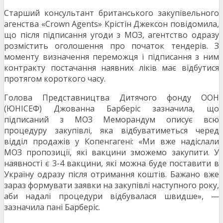
Старший консультант британського закупівельного
агенства «Crown Agents» Крістін Джексон повідомила,
що після підписання угоди з МОЗ, агентство одразу
розмістить оголошення про початок тендерів. З
моменту визначення переможця і підписання з ним
контракту постачання наявних ліків має відбутися
протягом короткого часу.
Голова Представництва Дитячого фонду ООН
(ЮНІСЕФ) Джованна Барберіс зазначила, що
підписаний з МОЗ Меморандум описує всю
процедуру закупівлі, яка відбуватиметься черед
відділ продажів у Копенгагені: «Ми вже надіслали
МОЗ пропозиції, які вакцини зможемо закупити. У
наявності є 3-4 вакцини, які можна буде поставити в
Україну одразу після отримання коштів. Бажано вже
зараз формувати заявки на закупівлі наступного року,
аби надалі процедури відбувалася швидше», —
зазначила пані Барберіс.