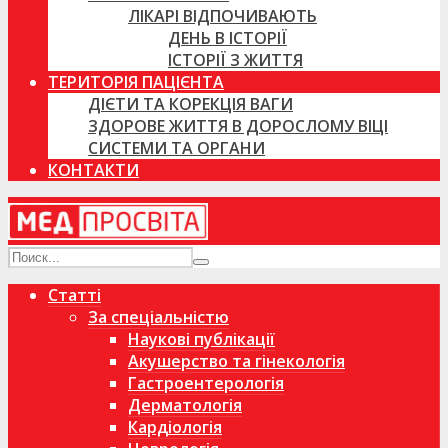
ЛІКАРІ ВІДПОЧИВАЮТЬ
ДЕНЬ В ІСТОРІЇ
ІСТОРІЇ З ЖИТТЯ
ТЕРИТОРІЯ ПАЦІЄНТА
ДІЄТИ ТА КОРЕКЦІЯ ВАГИ
ЗДОРОВЕ ЖИТТЯ В ДОРОСЛОМУ ВІЦІ
СИСТЕМИ ТА ОРГАНИ
КОНТАКТИ
Статті
За спеціальністю
Наукові публікації
Акушерство та гінекологія
Гастроентерологія
Дерматологія
Кардіологія