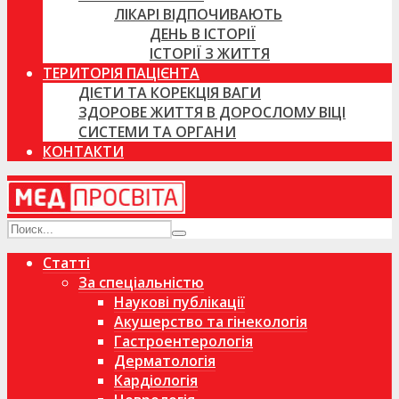
ЛІКАРІ ВІДПОЧИВАЮТЬ
ДЕНЬ В ІСТОРІЇ
ІСТОРІЇ З ЖИТТЯ
ТЕРИТОРІЯ ПАЦІЄНТА
ДІЄТИ ТА КОРЕКЦІЯ ВАГИ
ЗДОРОВЕ ЖИТТЯ В ДОРОСЛОМУ ВІЦІ
СИСТЕМИ ТА ОРГАНИ
КОНТАКТИ
Статті
За спеціальністю
Наукові публікації
Акушерство та гінекологія
Гастроентерологія
Дерматологія
Кардіологія