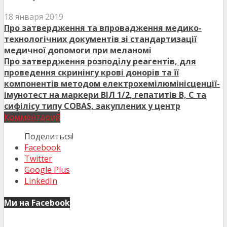
18 января 2019
Про затвердження та впровадження медико-
технологічних документів зі стандартизації
медичної допомоги при меланомі
Про затвердження розподілу реагентів, для
проведення скринінгу крові донорів та її
компонентів методом електрохемілюмінісценції-
імунотест на маркери ВІЛ 1/2, гепатитів В, С та
сифілісу типу COBAS, закуплених у центр
Комментарий
Поделиться!
Facebook
Twitter
Google Plus
LinkedIn
Ми на Facebook