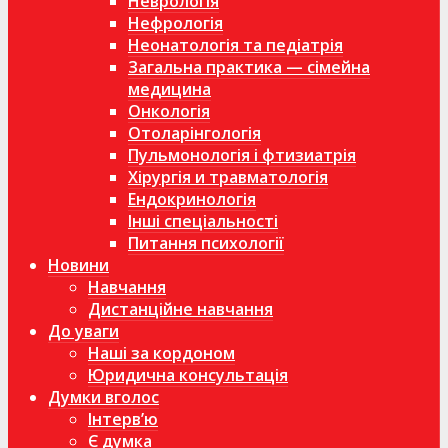
Неврологія
Нефрологія
Неонатологія та педіатрія
Загальна практика — сімейна
медицина
Онкологія
Отоларінгологія
Пульмонологія і фтизиатрія
Хірургія и травматологія
Ендокринологія
Інші спеціальності
Питання психології
Новини
Навчання
Дистанційне навчання
До уваги
Наші за кордоном
Юридична консультація
Думки вголос
Інтерв’ю
Є думка