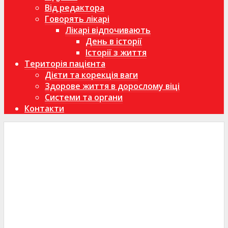
Від редактора
Говорять лікарі
Лікарі відпочивають
День в історії
Історії з життя
Територія пацієнта
Дієти та корекція ваги
Здорове життя в дорослому віці
Системи та органи
Контакти