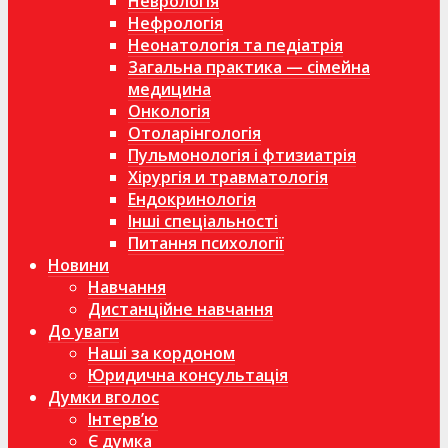
Неврологія
Нефрологія
Неонатологія та педіатрія
Загальна практика — сімейна
медицина
Онкологія
Отоларінгологія
Пульмонологія і фтизиатрія
Хірургія и травматологія
Ендокринологія
Інші спеціальності
Питання психології
Новини
Навчання
Дистанційне навчання
До уваги
Наші за кордоном
Юридична консультація
Думки вголос
Інтерв’ю
Є думка