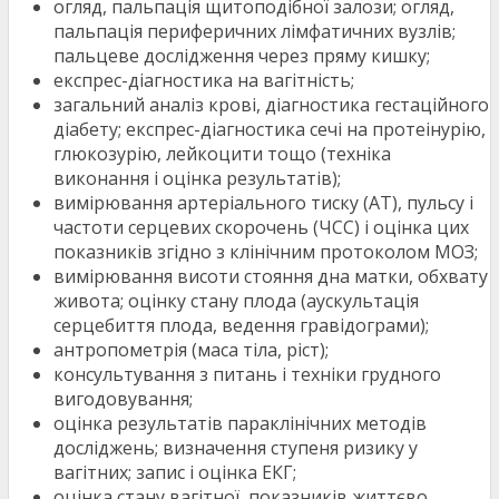
огляд, пальпація щитоподібної залози; огляд,
пальпація периферичних лімфатичних вузлів;
пальцеве дослідження через пряму кишку;
експрес-діагностика на вагітність;
загальний аналіз крові, діагностика гестаційного
діабету; експрес-діагностика сечі на протеінурію,
глюкозурію, лейкоцити тощо (техніка
виконання і оцінка результатів);
вимірювання артеріального тиску (АТ), пульсу і
частоти серцевих скорочень (ЧСС) і оцінка цих
показників згідно з клінічним протоколом МОЗ;
вимірювання висоти стояння дна матки, обхвату
живота; оцінку стану плода (аускультація
серцебиття плода, ведення гравідограми);
антропометрія (маса тіла, ріст);
консультування з питань і техніки грудного
вигодовування;
оцінка результатів параклінічних методів
досліджень; визначення ступеня ризику у
вагітних; запис і оцінка ЕКГ;
оцінка стану вагітної, показників життєво