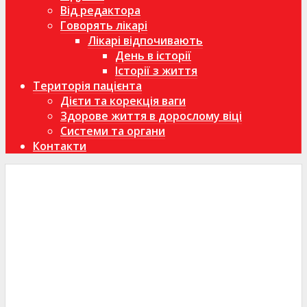
Від редактора
Говорять лікарі
Лікарі відпочивають
День в історії
Історії з життя
Територія пацієнта
Дієти та корекція ваги
Здорове життя в дорослому віці
Системи та органи
Контакти