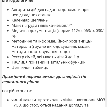
Методологічне:
Алгоритм дій для надання допомоги при
невідкладних станах.
Календар щеплень.
Макет „груди і лялька-немовля”.
Медична документація (форми 112/о, 063/о, 030/
о)
.
Методичні та інформаційно-просвітницькі
матеріали (грудне вигодовування, масаж,
методи загартовування тощо).
Реєстр сімей, які мають дітей до 1 р.
Таблиця показників вітальних функцій.
Центильні таблиці.
Примірний перелік вимог до спеціалістів
первинного рівня:
потрібно знати:
чинні накази, протоколи, клінічні настанови МОЗ
і УОЗ, що стосуються надання догляду та