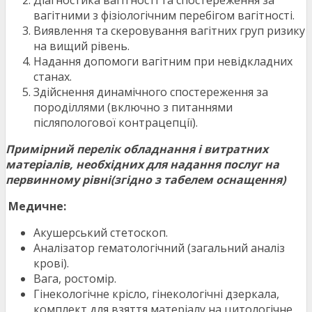
Діагностика вагітності та спостереження за
вагітними з фізіологічним перебігом вагітності.
Виявлення та скеровування вагітних груп ризику
на вищий рівень.
Надання допомоги вагітним при невідкладних
станах.
Здійснення динамічного спостереження за
породіллями (включно з питаннями
післяпологової контрацепції).
Примірний перелік обладнання і витратних
матеріалів, необхідних для надання послуг на
первинному рівні(згідно з табелем оснащення)
Медичне:
Акушерський стетоскоп.
Аналізатор гематологічний (загальний аналіз
крові).
Вага, ростомір.
Гінекологічне крісло, гінекологічні дзеркала,
комплект для взяття матеріалу на цитологічне,