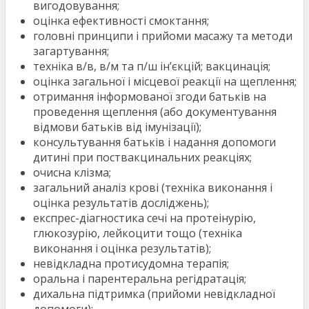
вигодовування;
оцінка ефективності смоктання;
головні принципи і прийоми масажу та методи
загартування;
техніка в/в, в/м та п/ш ін’єкцій; вакцинація;
оцінка загальної і місцевої реакції на щеплення;
отримання інформованої згоди батьків на
проведення щеплення (або документування
відмови батьків від імунізації);
консультування батьків і надання допомоги
дитині при поствакцинальних реакціях;
очисна клізма;
загальний аналіз крові (техніка виконання і
оцінка результатів досліджень);
експрес-діагностика сечі на протеінурію,
глюкозурію, лейкоцити тощо (техніка
виконання і оцінка результатів);
невідкладна протисудомна терапія;
оральна і парентеральна регідратація;
дихальна підтримка (прийоми невідкладної