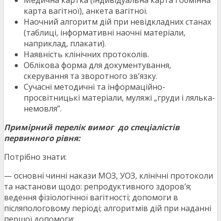
Медична картка (індивідуальна карта і обмінна
карта вагітної), анкета вагітної.
Наочний алгоритм дій при невідкладних станах
(таблиці, інформативні наочні матеріали,
наприклад, плакати).
Наявність клінічних протоколів.
Облікова форма для документування,
скерування та зворотного зв’язку.
Сучасні методичні та інформаційно-
просвітницькі матеріали, муляжі „груди і лялька-
немовля”.
Примірний перелік вимог до спеціалістів
первинного рівня:
Потрібно знати:
— основні чинні накази МОЗ, УОЗ, клінічні протоколи
та настанови щодо: репродуктивного здоров’я;
ведення фізіологічної вагітності; допомоги в
післяпологовому періоді; алгоритмів дій при наданні
першої допомоги;