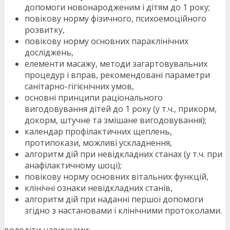
допомоги новонародженим і дітям до 1 року;
повікову норму фізичного, психоемоційного
розвитку,
повікову норму основних параклінічних
досліджень,
елементи масажу, методи загартовувальних
процедур і вправ, рекомендовані параметри
санітарно-гігієнічних умов,
основні принципи раціонального
вигодовування дітей до 1 року (у т.ч., прикорм,
докорм, штучне та змішане вигодовування);
календар профілактичних щеплень,
протипокази, можливі ускладнення,
алгоритм дій при невідкладних станах (у т.ч. при
анафілактичному шоці);
повікову норму основних вітальних функцій,
клінічні ознаки невідкладних станів,
алгоритм дій при наданні першої допомоги
згідно з настановами і клінічними протоколами.