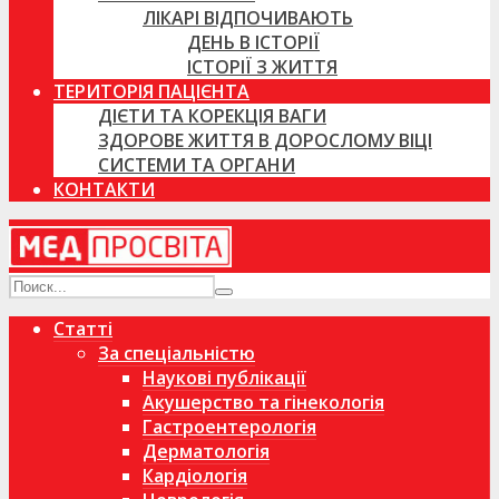
ЛІКАРІ ВІДПОЧИВАЮТЬ
ДЕНЬ В ІСТОРІЇ
ІСТОРІЇ З ЖИТТЯ
ТЕРИТОРІЯ ПАЦІЄНТА
ДІЄТИ ТА КОРЕКЦІЯ ВАГИ
ЗДОРОВЕ ЖИТТЯ В ДОРОСЛОМУ ВІЦІ
СИСТЕМИ ТА ОРГАНИ
КОНТАКТИ
Статті
За спеціальністю
Наукові публікації
Акушерство та гінекологія
Гастроентерологія
Дерматологія
Кардіологія