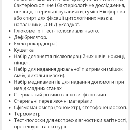
бактеріоскопічне і бактеріологічне дослідження,
скельця, стерильні рукавички, суміш Нікіфорова
або спирт для фіксації цитологічних мазків,
напальчики, „СНІД-укладка”.
Глюкометр і тест-полоски для нього.
Дефібрилятор.
Електрокардіограф.
Кушетка.
Набір для зняття післяопераційних швів: ножиці,
пінцет.
Набір для надання дихальної підтримки (мішок
Амбу, дихальні маски).
Набір медикаментів для надання допомоги при
невідкладних станах.
Стерильний розчин глюкози, фізрозчин
Стерильні перев’язочні матеріали
Сфігмоманометр (тонометр), стетофонендоскоп.
Термометр.
Тест-полоски для експрес-діагностики вагітності,
протеїнурії, глюкозурії.