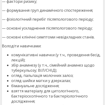
— фактори ризику;
— формування груп динамічного спостереження;
— фізіологічний перебіг післяпологового періоду;
— основні ускладнення післяпологового періоду;
— основні клінічні симптоми невідкладних станів.
Володіти навичками:
комунікативні навички (у т.ч., проведення бесід,
лекцій);
збір анамнезу (у т.ч., сімейний анамнез щодо
туберкульозу; ВІЛ/СНІД);
огляд, пальпація молочних залоз;
огляд шийки матки у дзеркалах;
бімануальне дослідження;
взяття матеріалу для цитологічного,
бактеріоскопічного та бактеріологічного
дослідження;