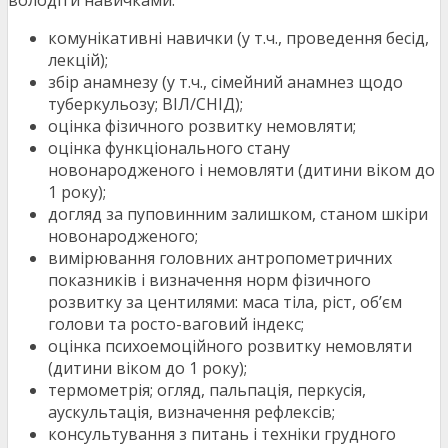
володіти навичками:
комунікативні навички (у т.ч., проведення бесід,
лекцій);
збір анамнезу (у т.ч., сімейний анамнез щодо
туберкульозу; ВІЛ/СНІД);
оцінка фізичного розвитку немовляти;
оцінка функціонального стану
новонародженого і немовляти (дитини віком до
1 року);
догляд за пуповинним залишком, станом шкіри
новонародженого;
вимірювання головних антропометричних
показників і визначення норм фізичного
розвитку за центилями: маса тіла, ріст, об’єм
голови та росто-ваговий індекс;
оцінка психоемоційного розвитку немовляти
(дитини віком до 1 року);
термометрія; огляд, пальпація, перкусія,
аускультація, визначення рефлексів;
консультування з питань і техніки грудного