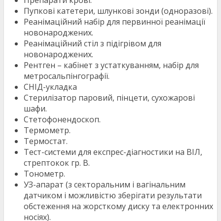
Препарати крові.
Пупкові катетери, шлункові зонди (одноразові).
Реанімаційний набір для первинної реанімації
новонароджених.
Реанімаційний стіл з підігрівом для
новонароджених.
Рентген – кабінет з устаткуванням, набір для
метросальпінгографії.
СНІД-укладка
Стерилізатор паровий, пінцети, сухожарові
шафи.
Стетофонендоскоп.
Термометр.
Термостат.
Тест-системи для експрес-діагностики на ВІЛ,
стрептокок гр. В.
Тонометр.
УЗ-апарат (з секторальним і вагінальним
датчиком і можливістю зберігати результати
обстеження на жорсткому диску та електронних
носіях).