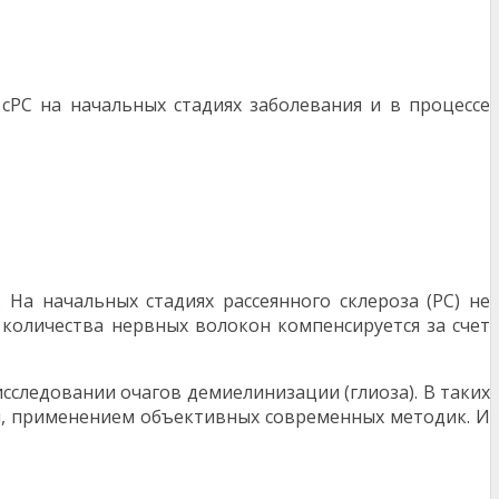
сРС на начальных стадиях заболевания и в процессе
На начальных стадиях рассеянного склероза (РС) не
 количества нервных волокон компенсируется за счет
следовании очагов демиелинизации (глиоза). В таких
м, применением объективных современных методик. И