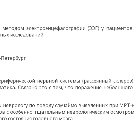
 методом электроэнцефалографии (ЭЭГ) у пациентов 
ных исследований.
-Петербург
ферической нервной системы (рассеянный склероз). 
матика. Связано это с тем, что поражение небольшого
 неврологу по поводу случаймо выявленных при МРТ-ис
тов с особенно тщательным неврологическим осмотро
о состояния головного мозга.