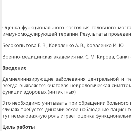
Оценка функционального состояния головного мозга
иммуномодулирующей терапии. Результаты проведен
Белокопытова Е. В., Коваленко А. В., Коваленко И. Ю.
Военно-медицинская академия им. С. М. Кирова, Санкт
В
в
едение
Демиелинизирующие заболевания центральной и пери
всегда выявляется очаговая неврологическая симпто
функции здоровых (интактных).
Это необходимо учитывать при обращении больного к
случаях требуется динамическое наблюдение пациен
тут немаловажную роль играет оценка функциональног
Цель работы