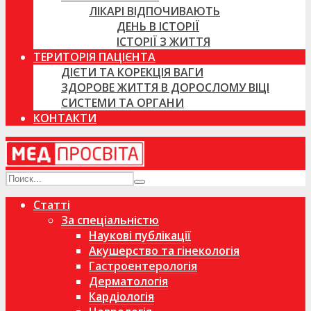
ЛІКАРІ ВІДПОЧИВАЮТЬ
ДЕНЬ В ІСТОРІЇ
ІСТОРІЇ З ЖИТТЯ
ТЕРИТОРІЯ ПАЦІЄНТА
ДІЄТИ ТА КОРЕКЦІЯ ВАГИ
ЗДОРОВЕ ЖИТТЯ В ДОРОСЛОМУ ВІЦІ
СИСТЕМИ ТА ОРГАНИ
КОНТАКТИ
Статті
За спеціальністю
Наукові публікації
Акушерство та гінекологія
Гастроентерологія
Дерматологія
Кардіологія