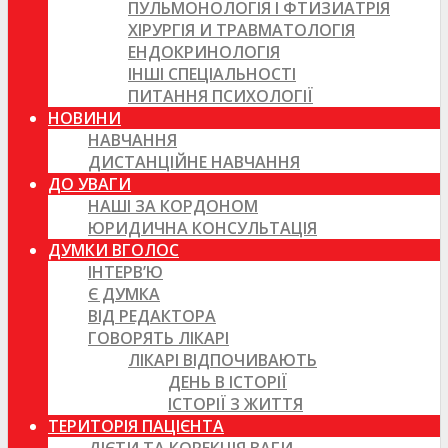
ПУЛЬМОНОЛОГІЯ І ФТИЗИАТРІЯ
ХІРУРГІЯ И ТРАВМАТОЛОГІЯ
ЕНДОКРИНОЛОГІЯ
ІНШІ СПЕЦІАЛЬНОСТІ
ПИТАННЯ ПСИХОЛОГІЇ
НОВИНИ
НАВЧАННЯ
ДИСТАНЦІЙНЕ НАВЧАННЯ
ДО УВАГИ
НАШІ ЗА КОРДОНОМ
ЮРИДИЧНА КОНСУЛЬТАЦІЯ
ДУМКИ ВГОЛОС
ІНТЕРВ’Ю
Є ДУМКА
ВІД РЕДАКТОРА
ГОВОРЯТЬ ЛІКАРІ
ЛІКАРІ ВІДПОЧИВАЮТЬ
ДЕНЬ В ІСТОРІЇ
ІСТОРІЇ З ЖИТТЯ
ТЕРИТОРІЯ ПАЦІЄНТА