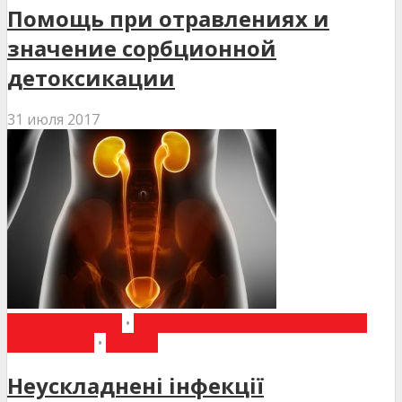
Помощь при отравлениях и
значение сорбционной
детоксикации
31 июля 2017
ВИБІР РЕДАКЦІЇ
•
ЗАГАЛЬНА ПРАКТИКА - СІМЕЙНА
МЕДИЦИНА
•
СТАТТІ
Неускладнені інфекції