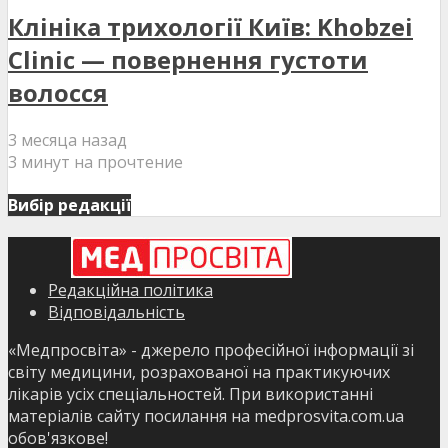
Клініка трихології Київ: Khobzei
Clinic — повернення густоти
волосся
3 месяца назад
3 минут на прочтение
Вибір редакції
Редакційна політика
Відповідальність
«Медпросвіта» - джерело професійної інформації зі
світу медицини, розрахованої на практикуючих
лікарів усіх спеціальностей. При використанні
матеріалів сайту посилання на medprosvita.com.ua
обов'язкове!