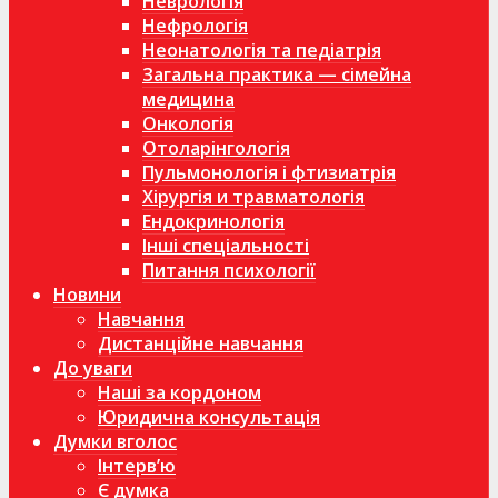
Неврологія
Нефрологія
Неонатологія та педіатрія
Загальна практика — сімейна
медицина
Онкологія
Отоларінгологія
Пульмонологія і фтизиатрія
Хірургія и травматологія
Ендокринологія
Інші спеціальності
Питання психології
Новини
Навчання
Дистанційне навчання
До уваги
Наші за кордоном
Юридична консультація
Думки вголос
Інтерв’ю
Є думка