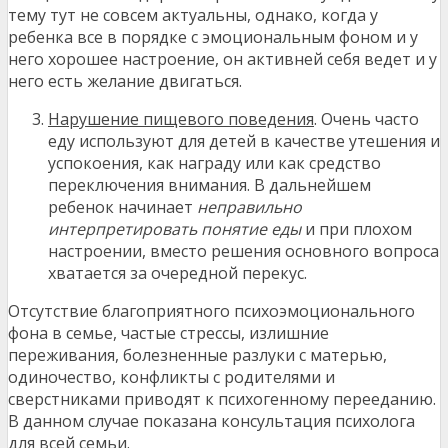
тему тут не совсем актуальны, однако, когда у
ребенка все в порядке с эмоциональным фоном и у
него хорошее настроение, он активней себя ведет и у
него есть желание двигаться.
Нарушение пищевого поведения
. Очень часто
еду используют для детей в качестве утешения и
успокоения, как награду или как средство
переключения внимания. В дальнейшем
ребенок начинает
неправильно
интерпретировать понятие еды
и при плохом
настроении, вместо решения основного вопроса
хватается за очередной перекус.
Отсутствие благоприятного психоэмоционального
фона в семье, частые стрессы, излишние
переживания, болезненные разлуки с матерью,
одиночество, конфликты с родителями и
сверстниками приводят к психогенному перееданию.
В данном случае показана консультация психолога
для всей семьи.