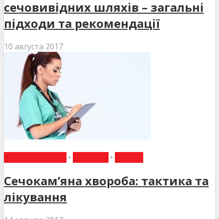
сечовивідних шляхів – загальні
підходи та рекомендації
10 августа 2017
ВИБІР РЕДАКЦІЇ
•
НОВИНИ
•
СТАТТІ
Сечокам’яна хвороба: тактика та
лікування