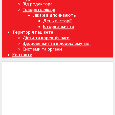
Від редактора
Говорять лікарі
Лікарі відпочивають
День в історії
Історії з життя
Територія пацієнта
Дієти та корекція ваги
Здорове життя в дорослому віці
Системи та органи
Контакти