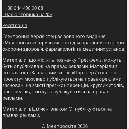
+38 044 490 90 88
Наша сторінка на ФБ
Реєстрація
Електронна версія спеціалізованого видання
«Медпросвіта», призначеного для працівників сфери
охорони здоров’я, фармакології та медичних установ.
Матеріали, що містять позначку Прес-реліз, можуть
бути опубліковані на правах реклами. Матеріали з
позначкою «За підтримки ….», «Партнер / спонсор
проекту» можливо публікуються на правах реклами.
засновані на змісті прес-конференцій, круглих столів,
прес-релізів, і можуть публікуватися на правах
реклами.
Матеріали, відмічені знаком ®, публікуються на
правах реклами.
© Медпросвіта
2026