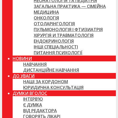
НЕОНАТОЛОГІЯ ТА ПЕДІАТРІЯ
ЗАГАЛЬНА ПРАКТИКА — СІМЕЙНА
МЕДИЦИНА
ОНКОЛОГІЯ
ОТОЛАРІНГОЛОГІЯ
ПУЛЬМОНОЛОГІЯ І ФТИЗИАТРІЯ
ХІРУРГІЯ И ТРАВМАТОЛОГІЯ
ЕНДОКРИНОЛОГІЯ
ІНШІ СПЕЦІАЛЬНОСТІ
ПИТАННЯ ПСИХОЛОГІЇ
НОВИНИ
НАВЧАННЯ
ДИСТАНЦІЙНЕ НАВЧАННЯ
ДО УВАГИ
НАШІ ЗА КОРДОНОМ
ЮРИДИЧНА КОНСУЛЬТАЦІЯ
ДУМКИ ВГОЛОС
ІНТЕРВ’Ю
Є ДУМКА
ВІД РЕДАКТОРА
ГОВОРЯТЬ ЛІКАРІ