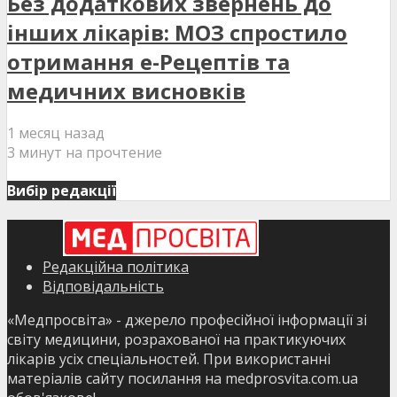
Без додаткових звернень до
інших лікарів: МОЗ спростило
отримання е-Рецептів та
медичних висновків
1 месяц назад
3 минут на прочтение
Вибір редакції
Редакційна політика
Відповідальність
«Медпросвіта» - джерело професійної інформації зі
світу медицини, розрахованої на практикуючих
лікарів усіх спеціальностей. При використанні
матеріалів сайту посилання на medprosvita.com.ua