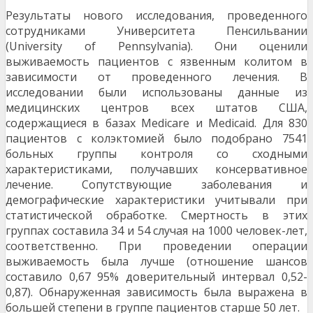
Результаты нового исследования, проведенного
сотрудниками Университета Пенсильвании
(University of Pennsylvania). Они оценили
выживаемость пациентов с язвенным колитом в
зависимости от проведенного лечения. В
исследовании были использованы данные из
медицинских центров всех штатов США,
содержащиеся в базах Medicare и Medicaid. Для 830
пациентов с колэктомией было подобрано 7541
больных группы контроля со сходными
характеристиками, получавших консервативное
лечение. Сопутствующие заболевания и
демографические характеристики учитывали при
статистической обработке. Смертность в этих
группах составила 34 и 54 случая на 1000 человек-лет,
соответственно. При проведении операции
выживаемость была лучше (отношение шансов
составило 0,67 95% доверительный интервал 0,52-
0,87). Обнаруженная зависимость была выражена в
большей степени в группе пациентов старше 50 лет.