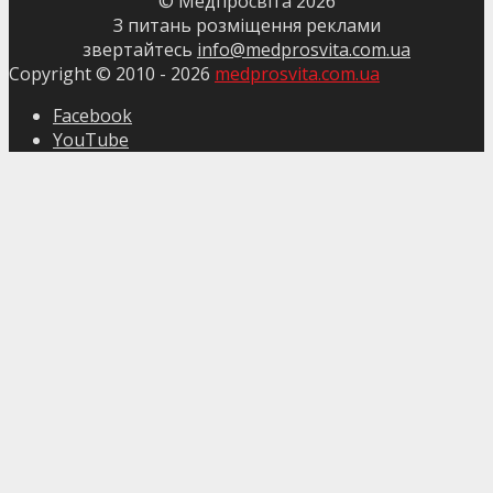
© Медпросвіта
2026
З питань розміщення реклами
звертайтесь
info@medprosvita.com.ua
Copyright © 2010 -
2026
medprosvita.com.ua
Facebook
YouTube