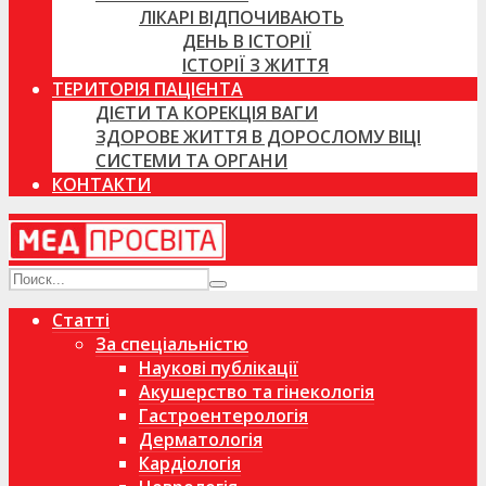
ЛІКАРІ ВІДПОЧИВАЮТЬ
ДЕНЬ В ІСТОРІЇ
ІСТОРІЇ З ЖИТТЯ
ТЕРИТОРІЯ ПАЦІЄНТА
ДІЄТИ ТА КОРЕКЦІЯ ВАГИ
ЗДОРОВЕ ЖИТТЯ В ДОРОСЛОМУ ВІЦІ
СИСТЕМИ ТА ОРГАНИ
КОНТАКТИ
Статті
За спеціальністю
Наукові публікації
Акушерство та гінекологія
Гастроентерологія
Дерматологія
Кардіологія