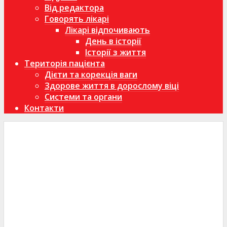
Від редактора
Говорять лікарі
Лікарі відпочивають
День в історії
Історії з життя
Територія пацієнта
Дієти та корекція ваги
Здорове життя в дорослому віці
Системи та органи
Контакти