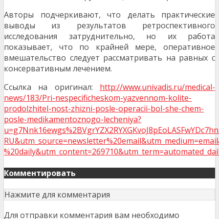
Авторы подчеркивают, что делать практические
выводы из результатов ретроспективного
исследования затруднительно, но их работа
показывает, что по крайней мере, оперативное
вмешательство следует рассматривать на равных с
консервативным лечением.
Ссылка на оригинал:
http://www.univadis.ru/medical-
news/183/Pri-nespecificheskom-yazvennom-kolite-
prodolzhitel-nost-zhizni-posle-operacii-bol-she-chem-
posle-medikamentoznogo-lecheniya?
u=g7Nnk16ewgs%2BVgrYZX2RYXGKvoJ8pEoLASFwYDc7hn
RU&utm_source=newsletter%20email&utm_medium=email
%20daily&utm_content=269710&utm_term=automated_dai
Комментировать
Нажмите для комментария
Для отправки комментария вам необходимо