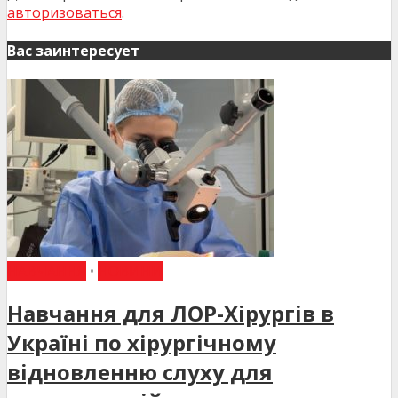
авторизоваться
.
Вас заинтересует
НАВЧАННЯ
•
НОВИНИ
Навчання для ЛОР-Хірургів в
Україні по хірургічному
відновленню слуху для