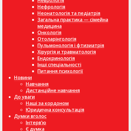
Неврологія
Нефрологія
Неонатологія та педіатрія
Загальна практика — сімейна
медицина
Онкологія
Отоларінгологія
Пульмонологія і фтизиатрія
Хірургія и травматологія
Ендокринологія
Інші спеціальності
Питання психології
Новини
Навчання
Дистанційне навчання
До уваги
Наші за кордоном
Юридична консультація
Думки вголос
Інтерв’ю
Є думка