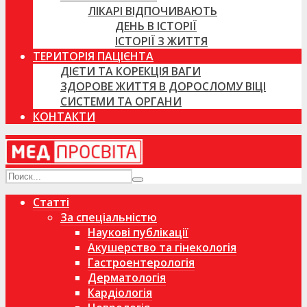
ЛІКАРІ ВІДПОЧИВАЮТЬ
ДЕНЬ В ІСТОРІЇ
ІСТОРІЇ З ЖИТТЯ
ТЕРИТОРІЯ ПАЦІЄНТА
ДІЄТИ ТА КОРЕКЦІЯ ВАГИ
ЗДОРОВЕ ЖИТТЯ В ДОРОСЛОМУ ВІЦІ
СИСТЕМИ ТА ОРГАНИ
КОНТАКТИ
Статті
За спеціальністю
Наукові публікації
Акушерство та гінекологія
Гастроентерологія
Дерматологія
Кардіологія