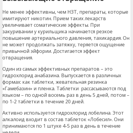
Не менее эффективны, чем НЗТ, препараты, которые
имитируют никотин. Прием таких лекарств
увеличивает соматические эффекты. При
закуривании у курильщика начинается резкое
повышение артериального давления, тахикардия. Он
не может продолжать затяжку, теряется ощущение
привычной эйфории. Достигается эффект
отвращения.
Один из самых эффективных препаратов – это
гидрохлорид анабазина. Выпускается в различных
формах: как таблетки, жевательная резинка
«Гамебазин» и пленка. Таблетки рассасываются под
языком – по одной восемь раз в день 5 дней, потом –
по 1-2 таблетки в течение 20 дней.
Активно используется гидрохлорид лобелина. Этот
алкалоид входит в состав таблеток «Лобесил». Они
принимаются по 1 штуке 4-5 раз в день в течение
недели.