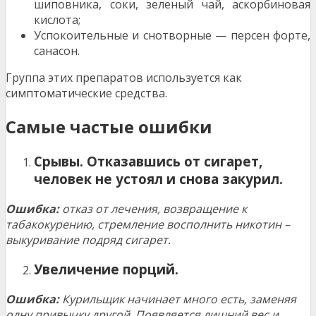
шиповника, соки, зеленый чай, аскорбиновая
кислота;
Успокоительные и снотворные — персен форте,
санасон.
Группа этих препаратов используется как
симптоматические средства.
Самые частые ошибки
Срывы. Отказавшись от сигарет,
человек не устоял и снова закурил.
Ошибка:
отказ от лечения, возвращение к
табакокурению, стремление восполнить никотин –
выкуривание подряд сигарет.
Увеличение порций.
Ошибка:
Курильщик начинает много есть, заменяя
одну привычку другой. Появляется
лишний вес и