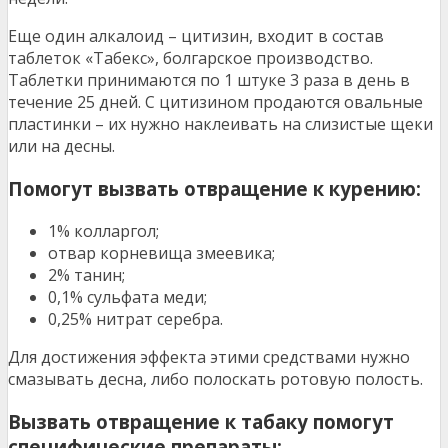
Еще один алкалоид – цитизин, входит в состав
таблеток «Табекс», болгарское производство.
Таблетки принимаются по 1 штуке 3 раза в день в
течение 25 дней. С цитизином продаются овальные
пластинки – их нужно наклеивать на слизистые щеки
или на десны.
Помогут вызвать отвращение к курению:
1% колларгол;
отвар корневища змеевика;
2% танин;
0,1% сульфата меди;
0,25% нитрат серебра.
Для достижения эффекта этими средствами нужно
смазывать десна, либо полоскать ротовую полость.
Вызвать отвращение к табаку помогут
специфические препараты: