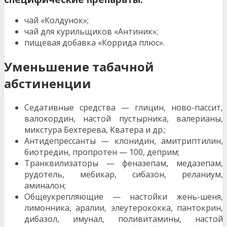
чай «Колдунок»;
чай для курильщиков «Антиник»;
пищевая добавка «Коррида плюс».
Уменьшение табачной
абстиненции
Седативные средства — глицин, ново-пассит,
валокордин, настой пустырника, валерианы,
микстура Бехтерева, Кватера и др.;
Антидепрессанты — клонидин, амитриптилин,
биотредин, пропротен — 100, деприм;
Транквилизаторы — феназепам, медазепам,
рудотель, мебикар, сибазон, реланиум,
аминалон;
Общеукрепляющие — настойки жень-шеня,
лимонника, аралии, элеутерококка, пантокрин,
дибазол, имунал, поливитамины, настой