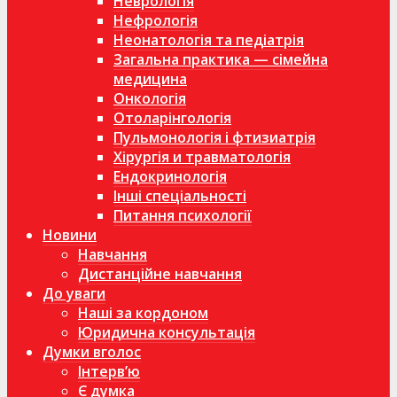
Неврологія
Нефрологія
Неонатологія та педіатрія
Загальна практика — сімейна
медицина
Онкологія
Отоларінгологія
Пульмонологія і фтизиатрія
Хірургія и травматологія
Ендокринологія
Інші спеціальності
Питання психології
Новини
Навчання
Дистанційне навчання
До уваги
Наші за кордоном
Юридична консультація
Думки вголос
Інтерв’ю
Є думка