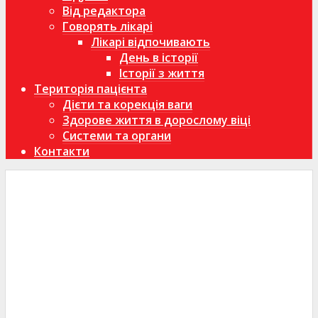
Від редактора
Говорять лікарі
Лікарі відпочивають
День в історії
Історії з життя
Територія пацієнта
Дієти та корекція ваги
Здорове життя в дорослому віці
Системи та органи
Контакти