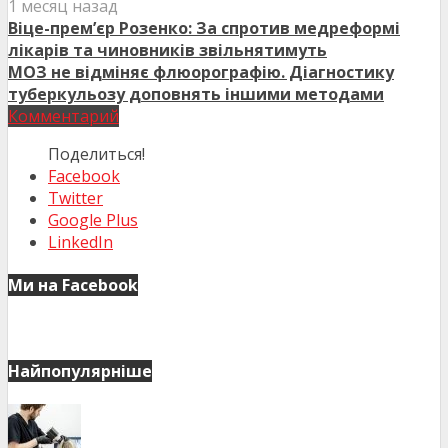
1 месяц назад
Віце-прем’єр Розенко: За спротив медреформі
лікарів та чиновників звільнятимуть
МОЗ не відміняє флюорографію. Діагностику
туберкульозу доповнять іншими методами
Комментарий
Поделиться!
Facebook
Twitter
Google Plus
LinkedIn
Ми на Facebook
Найпопулярніше