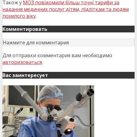
Також у
МОЗ повідомили більш точні тарифи за
надання медичних послуг дітям, підліткам та людям
похилого віку
.
Комментировать
Нажмите для комментария
Для отправки комментария вам необходимо
авторизоваться
.
Вас заинтересует