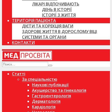
ЛІКАРІ ВІДПОЧИВАЮТЬ
ДЕНЬ В ІСТОРІЇ
ІСТОРІЇ З ЖИТТЯ
ТЕРИТОРІЯ ПАЦІЄНТА
ДІЄТИ ТА КОРЕКЦІЯ ВАГИ
ЗДОРОВЕ ЖИТТЯ В ДОРОСЛОМУ ВІЦІ
СИСТЕМИ ТА ОРГАНИ
КОНТАКТИ
Статті
За спеціальністю
Наукові публікації
Акушерство та гінекологія
Гастроентерологія
Дерматологія
Кардіологія