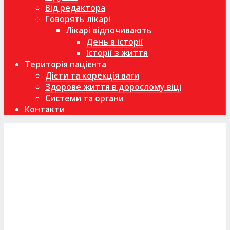
Від редактора
Говорять лікарі
Лікарі відпочивають
День в історії
Історії з життя
Територія пацієнта
Дієти та корекція ваги
Здорове життя в дорослому віці
Системи та органи
Контакти