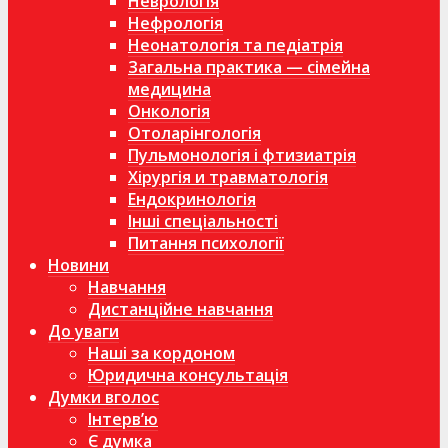
Неврологія
Нефрологія
Неонатологія та педіатрія
Загальна практика — сімейна
медицина
Онкологія
Отоларінгологія
Пульмонологія і фтизиатрія
Хірургія и травматологія
Ендокринологія
Інші спеціальності
Питання психології
Новини
Навчання
Дистанційне навчання
До уваги
Наші за кордоном
Юридична консультація
Думки вголос
Інтерв’ю
Є думка