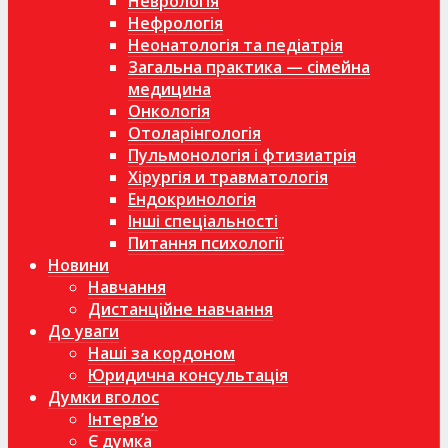
Неврологія
Нефрологія
Неонатологія та педіатрія
Загальна практика — сімейна
медицина
Онкологія
Отоларінгологія
Пульмонологія і фтизиатрія
Хірургія и травматологія
Ендокринологія
Інші спеціальності
Питання психології
Новини
Навчання
Дистанційне навчання
До уваги
Наші за кордоном
Юридична консультація
Думки вголос
Інтерв’ю
Є думка