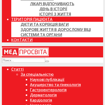
ЛІКАРІ ВІДПОЧИВАЮТЬ
ДЕНЬ В ІСТОРІЇ
ІСТОРІЇ З ЖИТТЯ
ТЕРИТОРІЯ ПАЦІЄНТА
ДІЄТИ ТА КОРЕКЦІЯ ВАГИ
ЗДОРОВЕ ЖИТТЯ В ДОРОСЛОМУ ВІЦІ
СИСТЕМИ ТА ОРГАНИ
КОНТАКТИ
Статті
За спеціальністю
Наукові публікації
Акушерство та гінекологія
Гастроентерологія
Дерматологія
Кардіологія