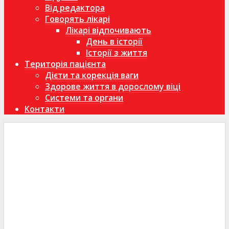
Від редактора
Говорять лікарі
Лікарі відпочивають
День в історії
Історії з життя
Територія пацієнта
Дієти та корекція ваги
Здорове життя в дорослому віці
Системи та органи
Контакти