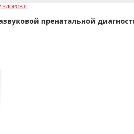
И ЗДОРОВ'Я
развуковой пренатальной диагнос