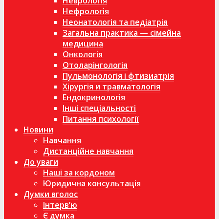
Неврологія
Нефрологія
Неонатологія та педіатрія
Загальна практика — сімейна
медицина
Онкологія
Отоларінгологія
Пульмонологія і фтизиатрія
Хірургія и травматологія
Ендокринологія
Інші спеціальності
Питання психології
Новини
Навчання
Дистанційне навчання
До уваги
Наші за кордоном
Юридична консультація
Думки вголос
Інтерв’ю
Є думка