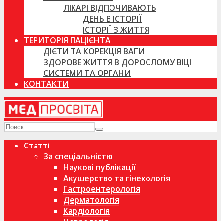
ЛІКАРІ ВІДПОЧИВАЮТЬ
ДЕНЬ В ІСТОРІЇ
ІСТОРІЇ З ЖИТТЯ
ТЕРИТОРІЯ ПАЦІЄНТА
ДІЄТИ ТА КОРЕКЦІЯ ВАГИ
ЗДОРОВЕ ЖИТТЯ В ДОРОСЛОМУ ВІЦІ
СИСТЕМИ ТА ОРГАНИ
КОНТАКТИ
Статті
За спеціальністю
Наукові публікації
Акушерство та гінекологія
Гастроентерологія
Дерматологія
Кардіологія