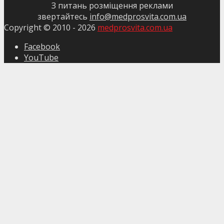
З питань розміщення реклами
звертайтесь
info@medprosvita.com.ua
Copyright © 2010 -
2026
medprosvita.com.ua
Facebook
YouTube