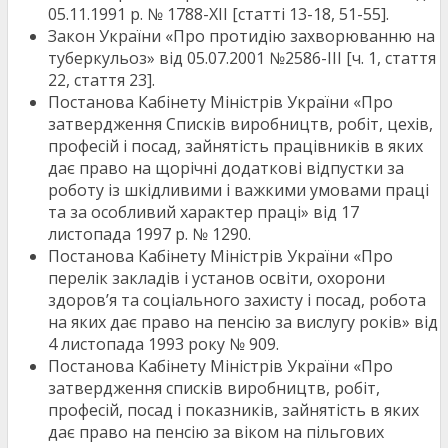
05.11.
1991
р. №
1788
-ХІІ [статті
13-18
,
51-55
].
Закон України «Про протидію захворюванню на
туберкульоз» від 05.07.
2001
№
2586
-III [ч. 1, стаття
22, стаття 23].
Постанова Кабінету Міністрів України «Про
затвердження Списків виробництв, робіт, цехів,
професій і посад, зайнятість працівників в яких
дає право на щорічні додаткові відпустки за
роботу із шкідливими і важкими умовами праці
та за особливий характер праці» від 17
листопада
1997
р. №
1290
.
Постанова Кабінету Міністрів України «Про
перелік закладів і установ освіти, охорони
здоров’я та соціального захисту і посад, робота
на яких дає право на пенсію за вислугу років» від
4 листопада
1993
року № 909.
Постанова Кабінету Міністрів України «Про
затвердження списків виробництв, робіт,
професій, посад і показників, зайнятість в яких
дає право на пенсію за віком на пільгових