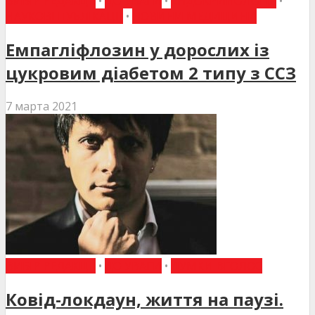
ВИБІР РЕДАКЦІЇ
•
ДО УВАГИ
•
ЕНДОКРИНОЛОГІЯ
•
НАУКОВІ ПУБЛІКАЦІЇ
•
НОВИНИ МЕДИЦИНИ
Емпагліфлозин у дорослих із
цукровим діабетом 2 типу з ССЗ
7 марта 2021
ВИБІР РЕДАКЦІЇ
•
ДО УВАГИ
•
ДУМКИ ВГОЛОС
Ковід-локдаун, життя на паузі.