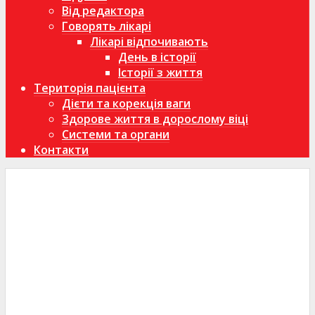
Від редактора
Говорять лікарі
Лікарі відпочивають
День в історії
Історії з життя
Територія пацієнта
Дієти та корекція ваги
Здорове життя в дорослому віці
Системи та органи
Контакти