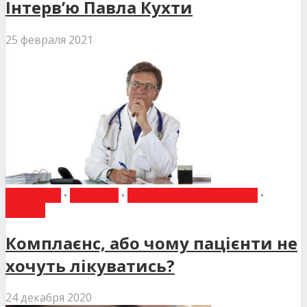
Інтерв’ю Павла Кухти
25 февраля 2021
ДО УВАГИ
•
Є ДУМКА
•
ІНТЕРВ'Ю СПЕЦІАЛІСТА
•
СТАТТІ
Комплаєнс, або чому пацієнти не
хочуть лікуватись?
24 декабря 2020