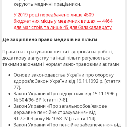
керують медичні працівники.
У 2019 році передбачено лише 4509
бюджетних місць у медичних вишах — 4464
для магістрів та лише 45 для балакалаврату
Де закріплено право медиків на пільги
Право на страхування життя і здоров’я на роботі,
додаткову відпустку та інші пільги регулюється
такими законами і нормативно-правовими актами:
Основи законодавства України про охорону
здоров’я: Закон України від 19.11.
1992
р. [стаття
77].
Закон України «Про відпустки» від 15.11.
1996
р.
№ 504/96-ВР [статті 7-8].
Закон України «Про загальнообов’язкове
державне пенсійне страхування» від
9.07.
2003
року №
1058
-IV [стаття 114].
Закон України «Про пенсійне забезпечення» від