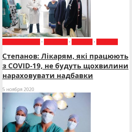
ВИБІР РЕДАКЦІЇ
•
ДО УВАГИ
•
Є ДУМКА
•
НОВИНИ
Степанов: Лікарям, які працюють
з COVID-19, не будуть щохвилини
нараховувати надбавки
5 ноября 2020