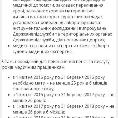
медичної допомоги, закладах переливання
крові, закладах охорони материнства і
дитинства, санаторно-курортних закладах,
установах з проведення лабораторних та
інструментальних досліджень і випробувань
Держсанепідслужби та територіальних органах
Держсанепідслужби, діагностичних ценртах;
медико-соціальних експертних комісіях, бюро
судово-медичних експертиз.
Стаж, необхідний для призначення пенсії за вислугу
років медичним працівникам:
з 1 квітня
2015
року по 31 березня
2016
року
необхідно мати – не менше 25 років 6 місяців
спеціального стажу;
з 1 квітня
2016
року по 31 березня
2017
року – не
менше 26 років;
з 1 квітня
2017
року по 31 березня
2018
року – не
менше 26 років 6 місяців;
з 1 квітня
2018
року по 31 березня
2019
року – не