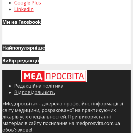
Google Plus
LinkedIn
Ми на Facebook
Найпопулярніше
Вибір редакції
Редакційна політика
Відповідальність
«Медпросвіта» - джерело професійної інформації зі
світу медицини, розрахованої на практикуючих
лікарів усіх спеціальностей. При використанні
матеріалів сайту посилання на medprosvita.com.ua
обов'язкове!