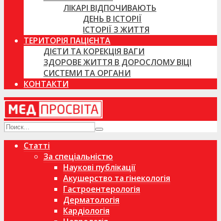
ЛІКАРІ ВІДПОЧИВАЮТЬ
ДЕНЬ В ІСТОРІЇ
ІСТОРІЇ З ЖИТТЯ
ТЕРИТОРІЯ ПАЦІЄНТА
ДІЄТИ ТА КОРЕКЦІЯ ВАГИ
ЗДОРОВЕ ЖИТТЯ В ДОРОСЛОМУ ВІЦІ
СИСТЕМИ ТА ОРГАНИ
КОНТАКТИ
Статті
За спеціальністю
Наукові публікації
Акушерство та гінекологія
Гастроентерологія
Дерматологія
Кардіологія