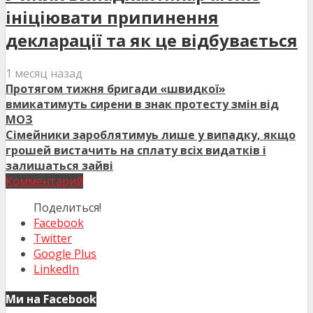
ініціювати припинення
декларації та як це відбувається
1 месяц назад
Протягом тижня бригади «швидкої»
вмикатимуть сирени в знак протесту змін від
МОЗ
Сімейники зароблятимуь лише у випадку, якщо
грошей вистачить на сплату всіх видатків і
залишаться зайві
Комментарий
Поделиться!
Facebook
Twitter
Google Plus
LinkedIn
Ми на Facebook