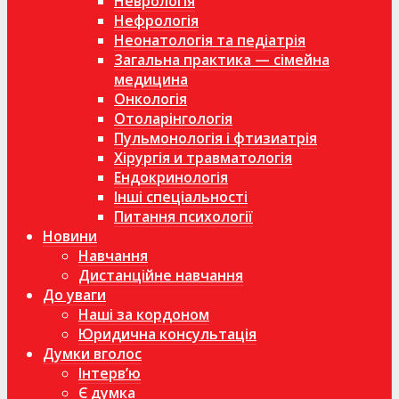
Неврологія
Нефрологія
Неонатологія та педіатрія
Загальна практика — сімейна
медицина
Онкологія
Отоларінгологія
Пульмонологія і фтизиатрія
Хірургія и травматологія
Ендокринологія
Інші спеціальності
Питання психології
Новини
Навчання
Дистанційне навчання
До уваги
Наші за кордоном
Юридична консультація
Думки вголос
Інтерв’ю
Є думка