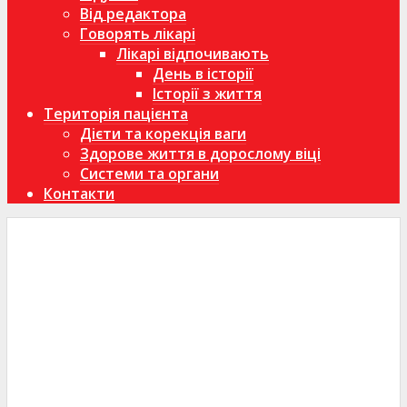
Від редактора
Говорять лікарі
Лікарі відпочивають
День в історії
Історії з життя
Територія пацієнта
Дієти та корекція ваги
Здорове життя в дорослому віці
Системи та органи
Контакти