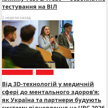
тестування на ВІЛ
2 недели назад
ВИБІР РЕДАКЦІЇ
•
НОВИНИ
Від 3D-технологій у медичній
сфері до ментального здоров’я:
як Україна та партнери будують
систему відновлення на URC 2026