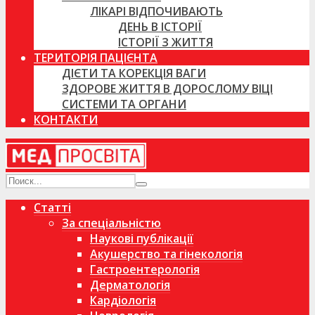
ЛІКАРІ ВІДПОЧИВАЮТЬ
ДЕНЬ В ІСТОРІЇ
ІСТОРІЇ З ЖИТТЯ
ТЕРИТОРІЯ ПАЦІЄНТА
ДІЄТИ ТА КОРЕКЦІЯ ВАГИ
ЗДОРОВЕ ЖИТТЯ В ДОРОСЛОМУ ВІЦІ
СИСТЕМИ ТА ОРГАНИ
КОНТАКТИ
Статті
За спеціальністю
Наукові публікації
Акушерство та гінекологія
Гастроентерологія
Дерматологія
Кардіологія