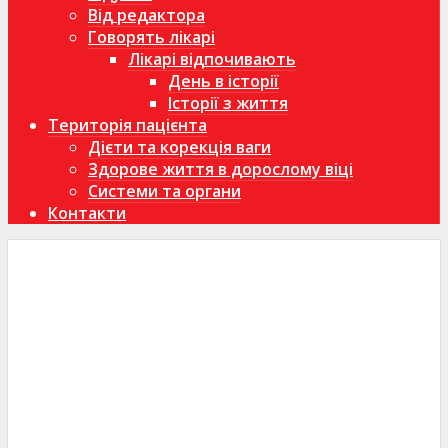
Від редактора
Говорять лікарі
Лікарі відпочивають
День в історії
Історії з життя
Територія пацієнта
Дієти та корекція ваги
Здорове життя в дорослому віці
Системи та органи
Контакти