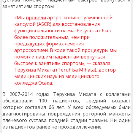
занятиятиям спортом.
«Мы
провели
артроскопию с улучшенной
капсулой (ASCR) для восстановления
функциональности плеча. Результат был
более положительным, чем при
предыдущих формах лечения
артроскопией. В ходе такой процедуры мы
помогли нашим пациентам вернуться
быстрее к занятиям спортом», — сказала
Терухиза Михата (Teruhisa Mihata), доктор
медицинских наук из медицинского
колледжа Осака.
В 2007-2014 годах Терухиза Михата с коллегами
обследовали 100 пациентов, средний возраст
которых составил 66 лет. У всех обследуемых были
диагностированы повреждения роторной манжеты
плечевого сустава поздней стадии травмы. Ни один
из пациентов ранее не проходил лечение.