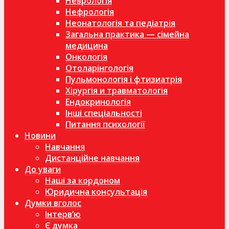
Неврологія
Нефрологія
Неонатологія та педіатрія
Загальна практика — сімейна
медицина
Онкологія
Отоларінгологія
Пульмонологія і фтизиатрія
Хірургія и травматологія
Ендокринологія
Інші спеціальності
Питання психології
Новини
Навчання
Дистанційне навчання
До уваги
Наші за кордоном
Юридична консультація
Думки вголос
Інтерв’ю
Є думка