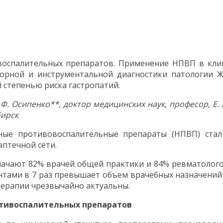
воспалительных препаратов. Применение НПВП в клин
орной и инструментальной диагностики патологии Ж
 степенью риска гастропатий.
 Ф. Осипенко**, доктор медицинских наук, професор, Е. 
бирск
ные противовоспалительные препараты (НПВП) стал
птечной сети.
чают 82% врачей общей практики и 84% ревматологов. 
тами в 7 раз превышает объем врачебных назначений 
терапии чрезвычайно актуальны.
отивоспалительных препаратов