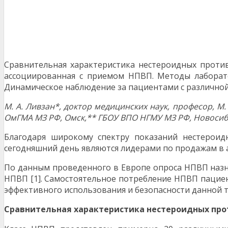
Сравнительная характеристика нестероидных проти
ассоциированная с приемом НПВП. Методы лаборат
Динамическое наблюдение за пациентами с различной
М
. А. Ливзан*, доктор медицинских наук, професор, М.
ОмГМА МЗ РФ, Омск,** ГБОУ ВПО НГМУ МЗ РФ, Новоси
Благодаря широкому спектру показаний нестероид
сегодняшний день являются лидерами по продажам в а
По данным проведенного в Европе опроса НПВП назна
НПВП [1]. Самостоятельное потребление НПВП пациен
эффективного использования и безопасности данной 
Сравнительная характеристика нестероидных пр