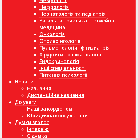
Неврологія
Нефрологія
Неонатологія та педіатрія
Загальна практика — сімейна
медицина
Онкологія
Отоларінгологія
Пульмонологія і фтизиатрія
Хірургія и травматологія
Ендокринологія
Інші спеціальності
Питання психології
Новини
Навчання
Дистанційне навчання
До уваги
Наші за кордоном
Юридична консультація
Думки вголос
Інтерв’ю
Є думка