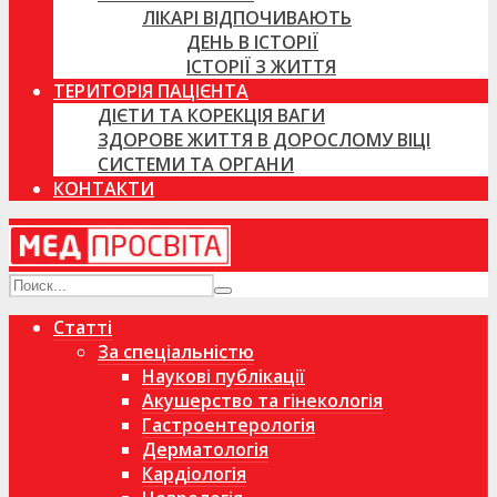
ЛІКАРІ ВІДПОЧИВАЮТЬ
ДЕНЬ В ІСТОРІЇ
ІСТОРІЇ З ЖИТТЯ
ТЕРИТОРІЯ ПАЦІЄНТА
ДІЄТИ ТА КОРЕКЦІЯ ВАГИ
ЗДОРОВЕ ЖИТТЯ В ДОРОСЛОМУ ВІЦІ
СИСТЕМИ ТА ОРГАНИ
КОНТАКТИ
Статті
За спеціальністю
Наукові публікації
Акушерство та гінекологія
Гастроентерологія
Дерматологія
Кардіологія