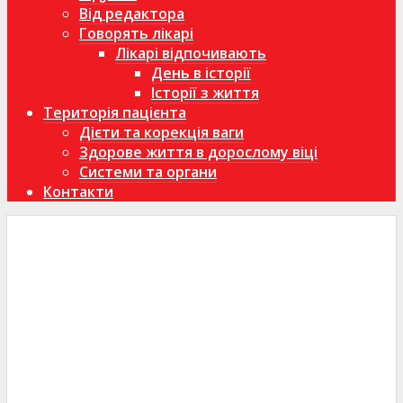
Від редактора
Говорять лікарі
Лікарі відпочивають
День в історії
Історії з життя
Територія пацієнта
Дієти та корекція ваги
Здорове життя в дорослому віці
Системи та органи
Контакти