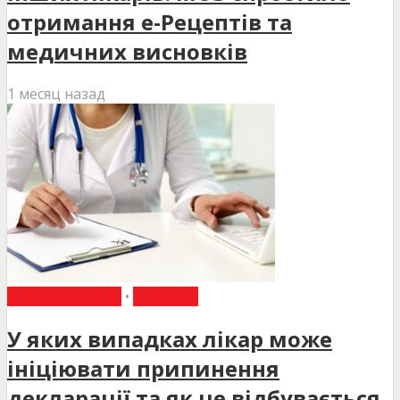
отримання е-Рецептів та
медичних висновків
1 месяц назад
ВИБІР РЕДАКЦІЇ
•
НОВИНИ
У яких випадках лікар може
ініціювати припинення
декларації та як це відбувається