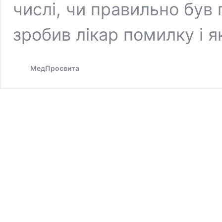
числі, чи правильно був 
зробив лікар помилку і я
МедПросвита