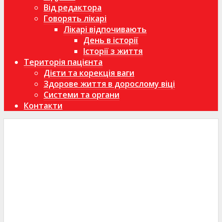
Від редактора
Говорять лікарі
Лікарі відпочивають
День в історії
Історії з життя
Територія пацієнта
Дієти та корекція ваги
Здорове життя в дорослому віці
Системи та органи
Контакти