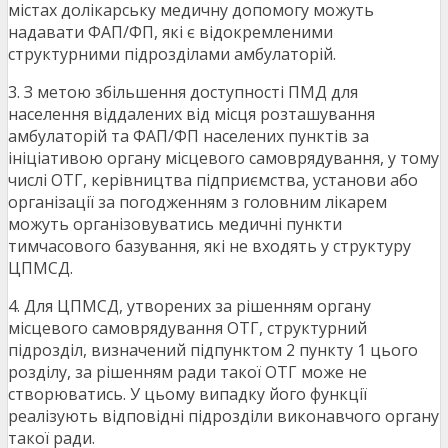
містах долікарську медичну допомогу можуть
надавати ФАП/ФП, які є відокремленими
структурними підрозділами амбулаторій.
3. З метою збільшення доступності ПМД для
населення віддалених від місця розташування
амбулаторій та ФАП/ФП населених пунктів за
ініціативою органу місцевого самоврядування, у тому
числі ОТГ, керівництва підприємства, установи або
організації за погодженням з головним лікарем
можуть організовуватись медичні пункти
тимчасового базування, які не входять у структуру
ЦПМСД.
4. Для ЦПМСД, утворених за рішенням органу
місцевого самоврядування ОТГ, структурний
підрозділ, визначений підпунктом 2 пункту 1 цього
розділу, за рішенням ради такої ОТГ може не
створюватись. У цьому випадку його функції
реалізують відповідні підрозділи виконавчого органу
такої ради.