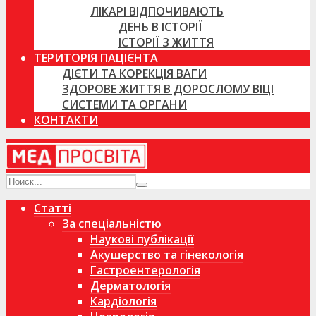
ЛІКАРІ ВІДПОЧИВАЮТЬ
ДЕНЬ В ІСТОРІЇ
ІСТОРІЇ З ЖИТТЯ
ТЕРИТОРІЯ ПАЦІЄНТА
ДІЄТИ ТА КОРЕКЦІЯ ВАГИ
ЗДОРОВЕ ЖИТТЯ В ДОРОСЛОМУ ВІЦІ
СИСТЕМИ ТА ОРГАНИ
КОНТАКТИ
Статті
За спеціальністю
Наукові публікації
Акушерство та гінекологія
Гастроентерологія
Дерматологія
Кардіологія