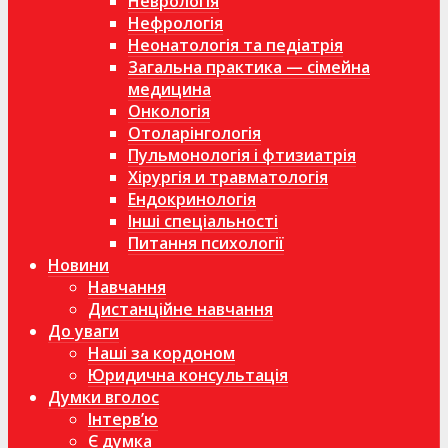
Неврологія
Нефрологія
Неонатологія та педіатрія
Загальна практика — сімейна
медицина
Онкологія
Отоларінгологія
Пульмонологія і фтизиатрія
Хірургія и травматологія
Ендокринологія
Інші спеціальності
Питання психології
Новини
Навчання
Дистанційне навчання
До уваги
Наші за кордоном
Юридична консультація
Думки вголос
Інтерв’ю
Є думка