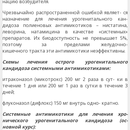
нацию возбудителя.
Чрезвычайно распространенной ошибкой являет- ся
назначение для лечения урогенитального кан-
дидоза полиеновых антимикотиков – нистатина,
леворина, натамицина в качестве «системных»
препаратов. Их биодоступность не превышает 5%,
поэтому за пределами желудочно-
кишечного тракта эти антимикотики неэффективны.
С
хемы лечения острого урогенитального
кандидоза системными антимикотиками:
итраконазол (микотрокс) 200 мг 2 раза в сут- ки в
течение 1 дня или 200 мг 1 раз в сутки в течение 3
дней;
флуконазол (дифлокс) 150 мг внутрь одно- кратно.
С
истемные антимикотики для лечения хро-
нического урогенитального кандидоза (ос-
новной курс):