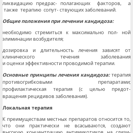
ликвидацию предрас- полагающих факторов, а
также терапию сопут- ствующих заболеваний.
О
бщие положения при лечении кандидоза:
необходимо стремиться к максимально пол- ной
элиминации возбудителя;
дозировка и длительность лечения зависят от
клинического течения заболевания
и оценки эффективности проводимой терапии.
О
сновные принципы лечения кандидоза:
терапия
противогрибковыми препаратами;
профилактическая терапия (с целью предот-
вращения рецидивов заболевания).
Л
окальная терапия
К преимуществам местных препаратов относится то,
что они практически не всасываются, создают
высокую концентрацию антимикотиков на слизи-