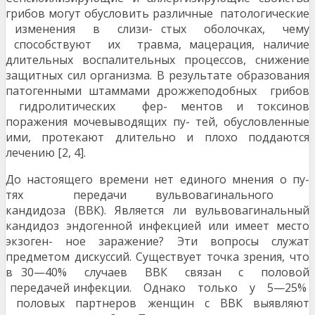
грибов могут обусловить различные патологические
изменения в слизи- стых оболочках, чему
способствуют их травма, мацерация, наличие
длительных воспалительных процессов, снижение
защитных сил организма. В результате образования
патогенными штаммами дрожжеподобных грибов
гидролитических фер- ментов и токсинов
поражения мочевыводящих пу- тей, обусловленные
ими, протекают длительно и плохо поддаются
лечению [2, 4].
До настоящего времени нет единого мнения о пу-
тях передачи вульвовагинального
кандидоза (ВВК). Является ли вульвовагинальный
кандидоз эндогенной инфекцией или имеет место
экзоген- ное заражение? Эти вопросы служат
предметом дискуссий. Существует точка зрения, что
в 30—40% случаев ВВК связан с половой
передачей инфекции. Однако только у 5—25%
половых партнеров женщин с ВВК выявляют