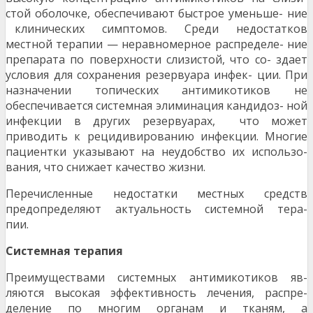
стой оболочке, обеспечивают быстрое уменьше- ние
клинических симптомов. Среди недостатков
местной терапии — неравномерное распределе- ние
препарата по поверхности слизистой, что со- здает
условия для сохранения резервуара инфек- ции. При
назначении топических антимикотиков не
обеспечивается системная элиминация кандидоз- ной
инфекции в других резервуарах, что может
приводить к рецидивированию инфекции. Многие
пациентки указывают на неудобство их использо-
вания, что снижает качество жизни.
Перечисленные недостатки местных средств
предопределяют актуальность системной тера-
пии.
С
и
стемная терапия
Преимуществами системных антимикотиков яв-
ляются высокая эффективность лечения, распре-
деление по многим органам и тканям, а