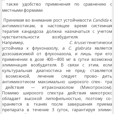
также
удобство применения по сравнению с
местными
формами.
Принимая во внимание рост устойчивости
Candida
к
антимикотикам, в настоящее время системная
терапия кандидоза должна назначаться с учетом
чувствительности возбудителя.
Например,
C. krusei
генетически
устойчива к флуконазолу, а
C. glabrata
является
дозозависимой от флуконазола, и лишь при его
применении в дозе 400—800 мг в сутки возможна
элиминация возбудителя. В связи с этим, если
культуральная диагностика не пред- ставляется
возможной, лечение следует прово- дить
антимикотиком максимально широкого спек- тра
действия — итраконазолом (Микотроксом).
Помимо широкого спектра действия микотрокс
обладает высокой липофильностью, поэтому со-
храняется в тканях после завершения приема
препарата в течение 3 суток, гарантируя элими-