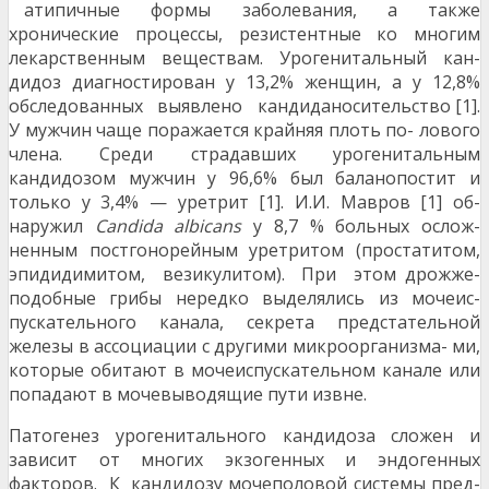
атипичные формы заболевания, а также
хронические процессы, резистентные ко многим
лекарственным веществам. Урогенитальный кан-
дидоз диагностирован у 13,2% женщин, а у 12,8%
обследованных выявлено кандиданосительство [1].
У мужчин чаще поражается крайняя плоть по- лового
члена. Среди страдавших урогенитальным
кандидозом мужчин у 96,6% был баланопостит и
только у 3,4% — уретрит [1]. И.И. Мавров [1] об-
наружил
Candida albicans
у 8,7 % больных ослож-
ненным постгонорейным уретритом (простатитом,
эпидидимитом, везикулитом). При этом дрожже-
подобные грибы нередко выделялись из мочеис-
пускательного канала, секрета предстательной
железы в ассоциации с другими микроорганизма- ми,
которые обитают в мочеиспускательном канале или
попадают в мочевыводящие пути извне.
Патогенез урогенитального кандидоза сложен и
зависит от многих экзогенных и эндогенных
факторов. К кандидозу мочеполовой системы пред-