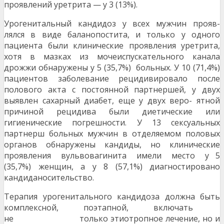
проявлений уретрита — у 3 (13%).
Урогенитальный кандидоз у всех мужчин прояв-
лялся в виде баланопостита, и только у одного
пациента были клинические проявления уретрита,
хотя в мазках из мочеиспускательного канала
дрожжи обнаружены у 5 (35,7%) больных. У 10 (71,4%)
пациентов заболевание рецидивировало после
полового акта с постоянной партнершей, у двух
выявлен сахарный диабет, еще у двух веро- ятной
причиной рецидива были диетические или
гигиенические погрешности. У 13 сексуальных
партнерш больных мужчин в отделяемом половых
органов обнаружены кандиды, но клинические
проявления вульвовагинита имели место у 5
(35,7%) женщин, а у 8 (57,1%) диагностировано
кандиданосительство.
Терапия урогенитального кандидоза должна быть
комплексной, поэтапной, включать
не только этиотропное лечение, но и