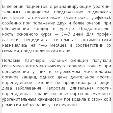
В лечении пациентов с рецидивирующим урогени-
тальным кандидозом предпочтение отдавалось
системным антимикотикам (микотрокс, дифлокс),
особенно при поражении двух и более очагов, при
обнаружении кандид в уретре. Продолжитель-
ность основного курса — 3—7 дней. Для профи-
лактики рецидивов системные антимикотики
назначались на 4—6 месяцев в соответствии со
схемами, представленными выше.
Половые партнеры больных женщин получали
системную антимикотическую терапию только при
обнаружении у них в отделяемом мочеполовых
органов кандид, однако даже длительное проти-
ворецидивное лечение не предотвращало реци-
дива заболевания. Напротив, длительная проти-
ворецидивная терапия половых партнерш мужчин с
урогенитальным кандидозом приводила к стой- кой
ремиссии заболевания у этих мужчин.