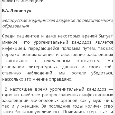
является инфекцией.
Е
.
А
. Левончук
Белорусская медицинская академия последипломного
образования
Среди пациентов и даже некоторых врачей быту
ет
мнение, что урогенитальный кандидоз является
инфекцией, передающейся половым путем, так
как
нередко возникновение и обострение заболе
вания
связывают с сексуальным контактом. На
основании литературных данных и своих соб-
ственных наблюдений мы хотели убедиться,
насколько это мнение оправдано.
В настоящее время урогенитальный кандидоз —
одно из наиболее распространенных инфекционных
заболеваний мочеполовых органов как у муж- чин,
так и у женщин. За последние годы количе- ство
таких больных увеличилось. Появились стер- тые и