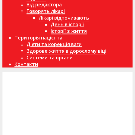
Від редактора
Говорять лікарі
Лікарі відпочивають
День в історії
Історії з життя
Територія пацієнта
Дієти та корекція ваги
Здорове життя в дорослому віці
Системи та органи
Контакти