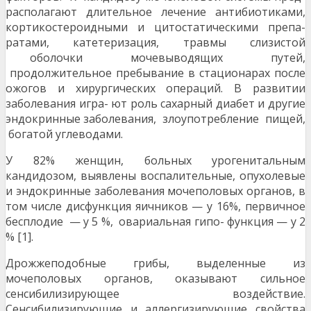
располагают длительное лечение антибиотиками,
кортикостероидными и цитостатическими препа-
ратами, катетеризация, травмы слизистой
оболочки мочевыводящих путей,
продолжительное пребывание в стационарах после
ожогов и хирургических операций. В развитии
заболевания игра- ют роль сахарный диабет и другие
эндокринные заболевания, злоупотребление пищей,
богатой углеводами.
У 82% женщин, больных урогенитальным
кандидозом, выявлены воспалительные, опухолевые
и эндокринные заболевания мочеполовых органов, в
том числе дисфункция яичников — у 16%, первичное
бесплодие — у 5 %, овариальная гипо- функция — у 2
% [1].
Дрожжеподобные грибы, выделенные из
мочеполовых органов, оказывают сильное
сенсибилизирующее воздействие.
Сенсибилизирующие и аллергизирующие свойства