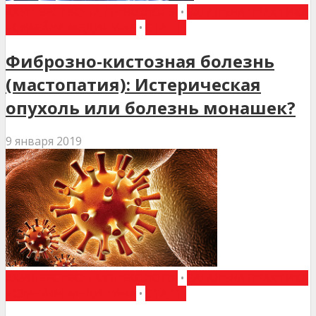
АКУШЕРСТВО ТА ГІНЕКОЛОГІЯ
•
ЗАГАЛЬНА ПРАКТИКА
- СІМЕЙНА МЕДИЦИНА
•
СТАТТІ
Фиброзно-кистозная болезнь
(мастопатия): Истерическая
опухоль или болезнь монашек?
9 января 2019
АКУШЕРСТВО ТА ГІНЕКОЛОГІЯ
•
ЗАГАЛЬНА ПРАКТИКА
- СІМЕЙНА МЕДИЦИНА
•
СТАТТІ