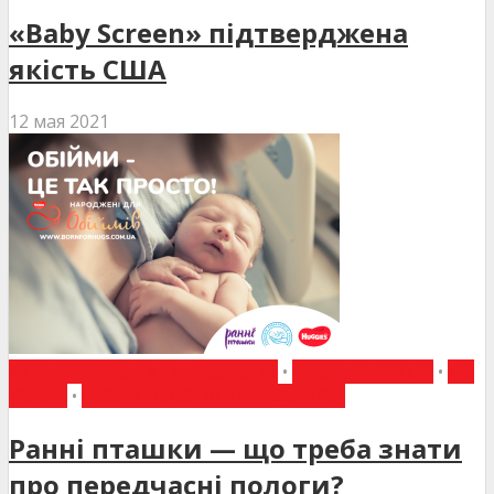
«Baby Screen» підтверджена
якість США
12 мая 2021
АКУШЕРСТВО ТА ГІНЕКОЛОГІЯ
•
ВИБІР РЕДАКЦІЇ
•
ДО
УВАГИ
•
НЕОНАТОЛОГІЯ ТА ПЕДІАТРІЯ
Ранні пташки — що треба знати
про передчасні пологи?