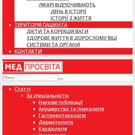
ЛІКАРІ ВІДПОЧИВАЮТЬ
ДЕНЬ В ІСТОРІЇ
ІСТОРІЇ З ЖИТТЯ
ТЕРИТОРІЯ ПАЦІЄНТА
ДІЄТИ ТА КОРЕКЦІЯ ВАГИ
ЗДОРОВЕ ЖИТТЯ В ДОРОСЛОМУ ВІЦІ
СИСТЕМИ ТА ОРГАНИ
КОНТАКТИ
Статті
За спеціальністю
Наукові публікації
Акушерство та гінекологія
Гастроентерологія
Дерматологія
Кардіологія