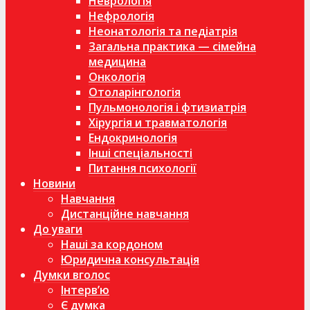
Неврологія
Нефрологія
Неонатологія та педіатрія
Загальна практика — сімейна
медицина
Онкологія
Отоларінгологія
Пульмонологія і фтизиатрія
Хірургія и травматологія
Ендокринологія
Інші спеціальності
Питання психології
Новини
Навчання
Дистанційне навчання
До уваги
Наші за кордоном
Юридична консультація
Думки вголос
Інтерв’ю
Є думка