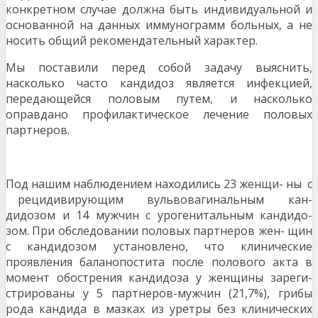
конкретном случае должна быть индивидуальной и
основанной на данных иммунограмм больных, а не
носить общий рекомендательный характер.
Мы поставили перед собой задачу выяснить,
насколько часто кандидоз является инфекцией,
передающейся половым путем, и насколько
оправдано профилактическое лечение половых
партнеров.
Под нашим наблюдением находились 23 женщи- ны с
рецидивирующим вульвовагинальным кан-
дидозом и 14 мужчин с урогенитальным кандидо-
зом. При обследовании половых партнеров жен- щин
с кандидозом установлено, что клинические
проявления баланопостита после полового акта в
момент обострения кандидоза у женщины зареги-
стрированы у 5 партнеров-мужчин (21,7%), грибы
рода кандида в мазках из уретры без клинических