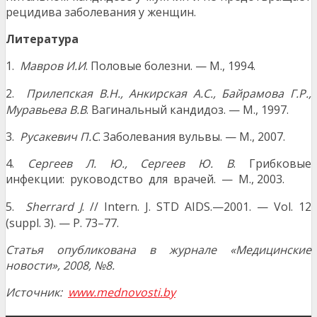
рецидива заболевания у женщин.
Ли
тература
1.
Мавров И.И
. Половые болезни. — М., 1994.
2.
Прилепская В.Н., Анкирская А.С., Байрамова
Г.Р.,
Муравьева В.В
. Вагинальный кандидоз. — М., 1997.
3.
Русакевич П.С
. Заболевания вульвы. — М., 2007.
4.
Сергеев Л. Ю., Сергеев Ю. В
. Грибковые
инфекции: руководство для врачей. — М., 2003.
5.
Sherrard J
. // Intern. J. STD AIDS.—2001. —
Vol. 12
(suppl. 3). — P. 73–77.
С
т
атья опубликована в журнале «Медицинские
новости», 2008, №8.
Источник:
www.mednovosti.by