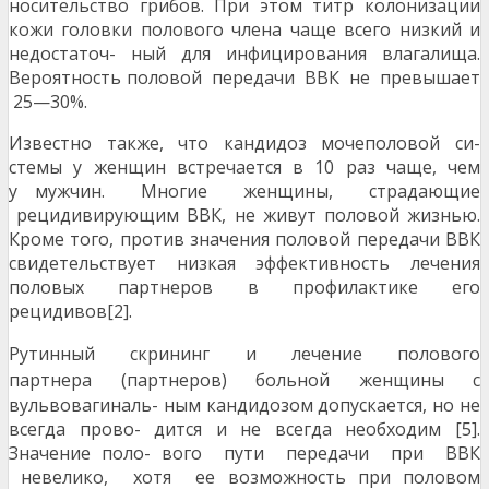
носительство грибов. При этом титр колонизации
кожи головки полового члена чаще всего низкий и
недостаточ- ный для инфицирования влагалища.
Вероятность половой передачи ВВК не превышает
25—30%.
Известно также, что кандидоз мочеполовой си-
стемы у женщин встречается в 10 раз чаще, чем
у мужчин. Многие женщины, страдающие
рецидивирующим ВВК, не живут половой жизнью.
Кроме того, против значения половой передачи ВВК
свидетельствует низкая эффективность лечения
половых партнеров в профилактике его
рецидивов[2].
Рутинный скрининг и лечение полового
партнера
(партнеров) больной женщины с
вульвовагиналь- ным кандидозом допускается, но не
всегда прово- дится и не всегда необходим [5].
Значение поло- вого пути передачи при ВВК
невелико, хотя ее возможность при половом