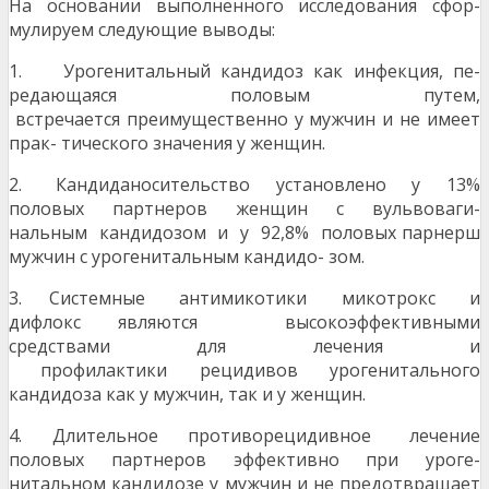
На основании выполненного исследования сфор-
мулируем следующие выводы:
1. Урогенитальный кандидоз как инфекция, пе-
редающаяся половым путем,
встречается преимущественно у мужчин и не имеет
прак- тического значения у женщин.
2. Кандиданосительство установлено у 13%
половых партнеров женщин с вульвоваги-
нальным кандидозом и у 92,8% половых парнерш
мужчин с урогенитальным кандидо- зом.
3. Системные антимикотики микотрокс и
дифлокс являются высокоэффективными
средствами для лечения и
профилактики рецидивов урогенитального
кандидоза как у мужчин, так и у женщин.
4. Длительное противорецидивное лечение
половых партнеров эффективно при уроге-
нитальном кандидозе у мужчин и не предотвращает