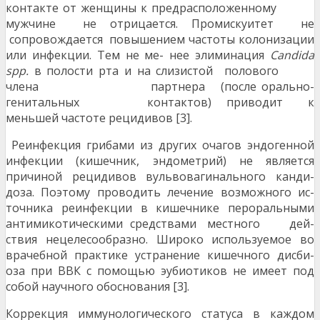
контакте от женщины к предрасположенному
мужчине не отрицается. Промискуитет не
сопровождается повышением частоты колонизации
или инфекции. Тем не ме- нее элиминация
Candida
spp.
в полости рта и на слизистой полового
члена партнера (после орально-
генитальных контактов) приводит к
меньшей частоте рецидивов [3].
Реинфекция грибами из других очагов эндогенной
инфекции (кишечник, эндометрий) не является
причиной рецидивов вульвовагинального канди-
доза. Поэтому проводить лечение возможного ис-
точника реинфекции в кишечнике пероральными
антимикотическими средствами местного дей-
ствия нецелесообразно. Широко используемое во
врачебной практике устранение кишечного дисби-
оза при ВВК c помощью эубиотиков не имеет под
собой научного обоснования [3].
Коррекция иммунологического статуса в каждом