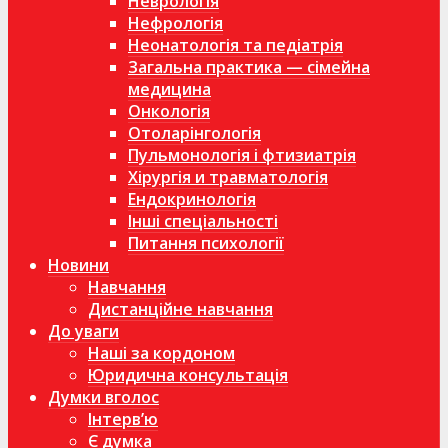
Неврологія
Нефрологія
Неонатологія та педіатрія
Загальна практика — сімейна
медицина
Онкологія
Отоларінгологія
Пульмонологія і фтизиатрія
Хірургія и травматологія
Ендокринологія
Інші спеціальності
Питання психології
Новини
Навчання
Дистанційне навчання
До уваги
Наші за кордоном
Юридична консультація
Думки вголос
Інтерв’ю
Є думка