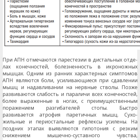
При АПН отмечаются парестезии в дистальных отде­
лах конечностей, болезненность в икроножных
мышцах. Одним из ранних характерных симптомов
АПН являются боли, усиливающиеся при сдавлении
мышц и надавлива­нии на нервные стволы. Позже
развиваются слабость и параличи всех конечностей,
более выраженные в ногах, с преимущественным
поражением разгибателей стопы. Быстро
развивается атрофия паретичных мышц. Сухо­
жильные и периостальные рефлексы усилены. На
позд­них этапах выявляются гипотония с резким
снижением мышечно-суставного чувства,