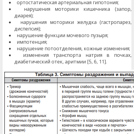
ортостатическая артериальная гипотония;
нарушения моторики кишечника (запор,
диарея);
нарушения моторики желудка (гастропарез,
дис­пепсия);
нарушение функции мочевого пузыря;
импотенция;
нарушение потоотделения, кожные изменения;
изменения транспорта натрия в почках,
диабетиче­ский отек, аритмии [5, 6, 11].