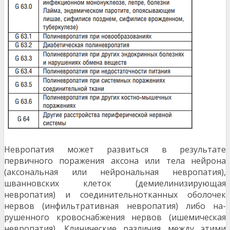
Невропатия может развиться в результате
первично­го поражения аксона или тела нейрона
(аксональная или нейрональная невропатия),
шванновских клеток (демиелинизирующая
невропатия) и соединительнотканных оболочек
нервов (инфильтративная невропатия) либо на­
рушенного кровоснабжения нервов (ишемическая
невро­патия). Клинические различия между этими