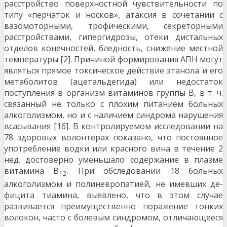
расстройство поверхност­ной чувствительности по
типу «перчаток и носков», атак­сия в сочетании с
вазомоторными, трофическими, секре­торными
расстройствами, гипергидрозы, отеки дистальных
отделов конечностей, бледность, снижение местной
температуры [2]. Причиной формирования АПН могут
яв­ляться прямое токсическое действие этанола и его
мета­болитов (ацетальдегида) или недостаток
поступления в организм витаминов группы В, в т. ч.
связанный не толь­ко с плохим питанием больных
алкоголизмом, но и с на­личием синдрома нарушения
всасывания [16]. В контро­лируемом исследовании на
78 здоровых волонтерах по­казано, что постоянное
употребление водки или красно­го вина в течение 2
нед. достоверно уменьшало содержа­ние в плазме
витамина В
. При обследовании 18 боль­ных
12
алкоголизмом и полиневропатией, не имевших де­
фицита тиамина, выявлено, что в этом случае
развивает­ся преимущественно поражение тонких
волокон, часто с болевым синдромом, отличающееся