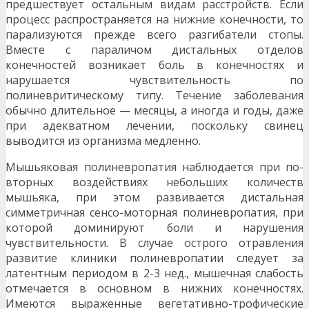
предше­ствует остальным видам расстройств. Если
процесс рас­пространяется на нижние конечности, то
парализуются прежде всего разгибатели стопы.
Вместе с параличом дистальных отделов
конечностей возникает боль в конеч­ностях и
нарушается чувствительность по
полиневритическому типу. Течение заболевания
обычно длительное — месяцы, а иногда и годы, даже
при адекватном лечении, поскольку свинец
выводится из организма медленно.
Мышьяковая полиневропатия наблюдается при по­
вторных воздействиях небольших количеств
мышьяка, при этом развивается дистальная
симметричная сенсо-моторная полиневропатия, при
которой доминируют бо­ли и нарушения
чувствительности. В случае острого отравления
развитие клиники полиневропатии следует за
латентным периодом в 2-3 нед., мышечная слабость
отмечается в основном в нижних конечностях.
Имеются выраженные вегетативно-трофические