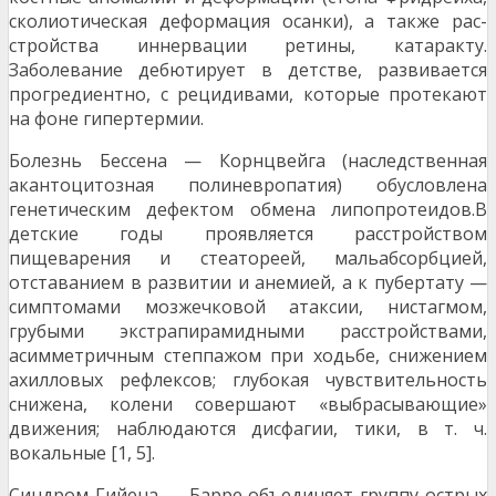
сколиотическая деформация осанки), а также рас­
стройства иннервации ретины, катаракту.
Заболевание дебютирует в детстве, развивается
прогредиентно, с ре­цидивами, которые протекают
на фоне гипертермии.
Болезнь Бессена — Корнцвейга (наследственная
акантоцитозная полиневропатия) обусловлена
генетиче­ским дефектом обмена липопротеидов.В
детские годы проявляется расстройством
пищеварения и стеатореей, мальабсорбцией,
отставанием в развитии и анемией, а к пубертату —
симптомами мозжечковой атаксии, нистаг­мом,
грубыми экстрапирамидными расстройствами,
асимметричным степпажом при ходьбе, снижением
ахилловых рефлексов; глубокая чувствительность
сни­жена, колени совершают «выбрасывающие»
движения; наблюдаются дисфагии, тики, в т. ч.
вокальные [1, 5].
Синдром Гийена — Барре объединяет группу острых