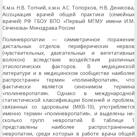
К.м.н. Н.В. Топчий, к.м.н. А.С. Топорков, Н.В. Денисова,
Ассоциация врачей общей практики (семейных
врачей) РФ ГБОУ ВПО «Первый МГМУ имени И.М.
Сеченова» Минздрава России
Полиневропатии — симметричное поражение
дистальных отделов периферических нервов
(чувствительных, двигательных и вегетативных
волокон) вследствие воздей­ствия различных
этиологических факторов. В медицинской
литературе и в медицинском сообществе наиболее
рас­пространен термин «полинейропатия», что
фактически яв­ляется синонимом термина
«полиневропатия». Однако в международной
статистической классификации болезней и проблем,
связанных со здоровьем (МКБ-10), употребляется
именно термин «полиневропатия», и выделены не­
сколько групп невропатий. В таблице 1
представлены наи­более распространенные
невропатии, среди которых в ра­боте врача общей