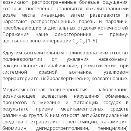
возникают распро­страненные болевые ощущения,
которые постепенно становятся локализованными
возле места инъекции, за­тем развиваются и
нарастают распространенные парезы и параличи,
преобладающие в дистальных отделах ко­нечностей.
Поражения чаще односторонние — преиму­
щественно зоны иннервации С
-С
[1, 5].
5
6
Кдругим воспалительным полиневропатиям относят
полиневропатии от ужаления насекомыми,
вакциналь­ные антирабические, ревматические, при
системной красной волчанке, узелковом
периартериите, нейроаллергические, коллагенозные.
Медикаментозная полиневропатия — заболевание,
возникающее вследствие нарушения обменных
процессов в миелине и питающих сосудах в
результате приема меди­каментозных средств
различных групп. К ним относят ан­тибактериальные
средства (тетрациклин, стрептомицин, канамицин,
биомицин, дигидрострептолизин, пеницил­лин),