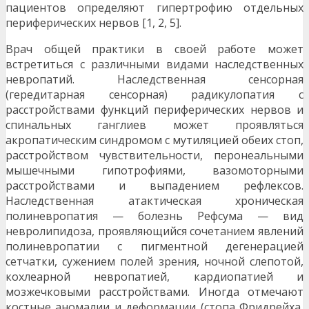
пациентов определяют гипер­трофию отдельных
периферических нервов [1, 2, 5].
Врач общей практики в своей работе может
встретить­ся с различными видами наследственных
невропатий. На­следственная сенсорная
(гередитарная сенсорная) радикулопатия с
расстройствами функций периферических нервов и
спинальных ганглиев может проявляться
акропатическим синдромом с мутиляцией обеих стоп,
расстрой­ством чувствительности, перонеальными
мышечными гипотрофиями, вазомоторными
расстройствами и выпаде­нием рефлексов.
Наследственная атактическая хрониче­ская
полиневропатия — болезнь Рефсума — вид
невролипидоза, проявляющийся сочетанием явлений
полиневропа­тии с пигментной дегенерацией
сетчатки, сужением полей зрения, ночной слепотой,
кохлеарной невропатией, кардиопатией и
мозжечковыми расстройствами. Иногда от­мечают
костные аномалии и деформации (стопа Фридрейха,