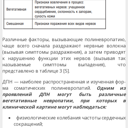
Различные факторы, вызывающие полиневропа­тию,
чаще всего сначала раздражают нервные волокна
(вызывая симптомы раздражения), а затем приводят
к на­рушению функции этих нервов (вызывая так
называемые симптомы выпадения), что
представлено в таблице 3 [5].
ДПН — наиболее распространенная и изученная фор­
ма соматических полиневропатий.
Одним из
проявле­ний ДПН могут быть различные
вегетативные невропатии, при которых в
клинической картине могут на­блюдаться:
физиологические колебания частоты сердечных
сокращений;