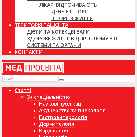
ЛІКАРІ ВІДПОЧИВАЮТЬ
ДЕНЬ В ІСТОРІЇ
ІСТОРІЇ З ЖИТТЯ
ТЕРИТОРІЯ ПАЦІЄНТА
ДІЄТИ ТА КОРЕКЦІЯ ВАГИ
ЗДОРОВЕ ЖИТТЯ В ДОРОСЛОМУ ВІЦІ
СИСТЕМИ ТА ОРГАНИ
КОНТАКТИ
Статті
За спеціальністю
Наукові публікації
Акушерство та гінекологія
Гастроентерологія
Дерматологія
Кардіологія