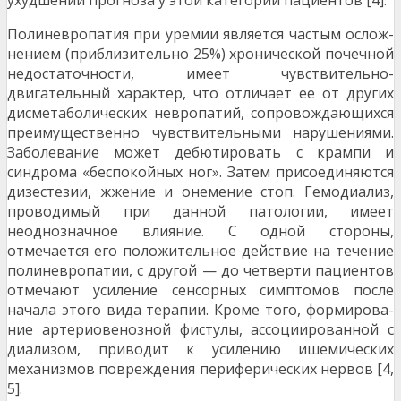
Полиневропатия при уремии является частым ослож­
нением (приблизительно 25%) хронической почечной
не­достаточности, имеет чувствительно-
двигательный харак­тер, что отличает ее от других
дисметаболических невропа­тий, сопровождающихся
преимущественно чувствитель­ными нарушениями.
Заболевание может дебютировать с крампи и
синдрома «беспокойных ног». Затем присоеди­няются
дизестезии, жжение и онемение стоп. Гемодиализ,
проводимый при данной патологии, имеет
неоднозначное влияние. С одной стороны,
отмечается его положительное действие на течение
полиневропатии, с другой — до чет­верти пациентов
отмечают усиление сенсорных симптомов после
начала этого вида терапии. Кроме того, формирова­
ние артериовенозной фистулы, ассоциированной с
диали­зом, приводит к усилению ишемических
механизмов по­вреждения периферических нервов [4,
5].