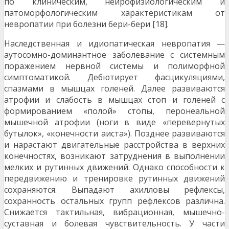
по клиническим, нейрофизиологическим и
патоморфологическим харак­теристикам от
невропатии при болезни бери-бери [18].
Наследственная и идиопатическая невропатия —
аутосомно-доминантное заболевание с системным
по­ражением нервной системы и полиморфной
симптома­тикой. Дебютирует фасцикуляциями,
спазмами в мыш­цах голеней. Далее развиваются
атрофии и слабость в мышцах стоп и голеней с
формированием «полой» стопы, перонеальной
мышечной атрофии (ноги в виде «перевер­нутых
бутылок», «конечности аиста»). Позднее разви­ваются
и нарастают двигательные расстройства в верх­них
конечностях, возникают затруднения в выполнении
мелких и рутинных движений. Однако способности к
пе­редвижению и тренировке рутинных движений
сохра­няются. Выпадают ахилловы рефлексы,
сохранность остальных групп рефлексов различна.
Снижается так­тильная, вибрационная, мышечно-
суставная и болевая чувствительность. У части