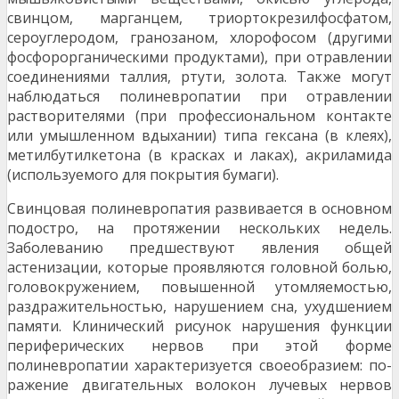
свинцом, марганцем, триортокрезилфосфатом,
сероуглеродом, гранозаном, хлоро­фосом (другими
фосфорорганическими продуктами), при отравлении
соединениями таллия, ртути, золота. Также могут
наблюдаться полиневропатии при отравле­нии
растворителями (при профессиональном контакте
или умышленном вдыхании) типа гексана (в клеях),
метилбутилкетона (в красках и лаках), акриламида
(исполь­зуемого для покрытия бумаги).
Свинцовая полиневропатия развивается в основном
подостро, на протяжении нескольких недель.
Заболева­нию предшествуют явления общей
астенизации, которые проявляются головной болью,
головокружением, повы­шенной утомляемостью,
раздражительностью, наруше­нием сна, ухудшением
памяти. Клинический рисунок нарушения функции
периферических нервов при этой фор­ме
полиневропатии характеризуется своеобразием: по­
ражение двигательных волокон лучевых нервов