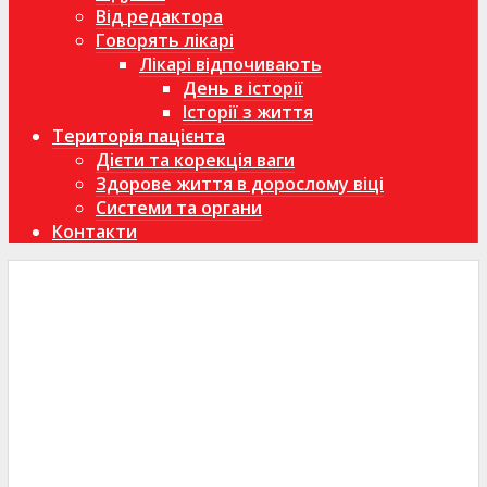
Від редактора
Говорять лікарі
Лікарі відпочивають
День в історії
Історії з життя
Територія пацієнта
Дієти та корекція ваги
Здорове життя в дорослому віці
Системи та органи
Контакти