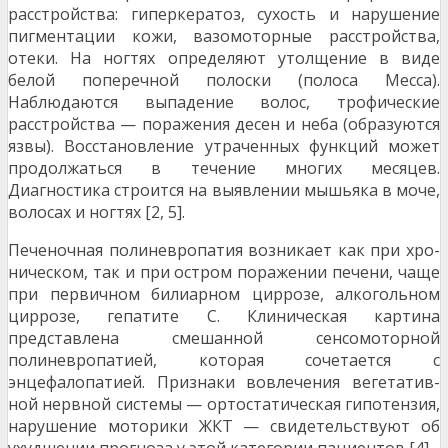
расстройства: гиперкератоз, сухость и нарушение
пигментации кожи, вазомоторные расстройства,
отеки. На ногтях опреде­ляют утолщение в виде
белой поперечной полоски (поло­са Месса).
Наблюдаются выпадение волос, трофические
расстройства — поражения десен и неба (образуются
яз­вы). Восстановление утраченных функций может
продол­жаться в течение многих месяцев.
Диагностика строится на выявлении мышьяка в моче,
волосах и ногтях [2, 5].
Печеночная полиневропатия возникает как при хро­
ническом, так и при остром поражении печени, чаще
при первичном билиарном циррозе, алкогольном
циррозе, гепатите С. Клиническая картина
представлена смешан­ной сенсомоторной
полиневропатией, которая сочетает­ся с
энцефалопатией. Признаки вовлечения вегетатив­
ной нервной системы — ортостатическая гипотензия,
на­рушение моторики ЖКТ — свидетельствуют об
ухудшении прогноза у этой категории пациентов [4].