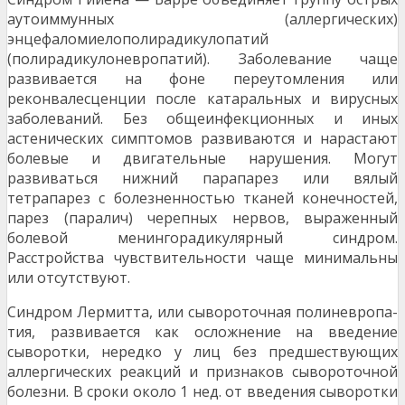
аутоиммунных (аллергических)
энцефаломиелополирадикулопатий
(полирадикулоневропатий). Заболевание чаще
развивается на фоне переутомления или
реконвалесценции после катаральных и вирусных
заболеваний. Без общеинфекционных и иных
астенических симптомов развиваются и нарастают
болевые и двигательные нару­шения. Могут
развиваться нижний парапарез или вялый
тетрапарез с болезненностью тканей конечностей,
па­рез (паралич) черепных нервов, выраженный
болевой менингорадикулярный синдром.
Расстройства чувстви­тельности чаще минимальны
или отсутствуют.
Синдром Лермитта, или сывороточная полиневропа­
тия, развивается как осложнение на введение
сыворот­ки, нередко у лиц без предшествующих
аллергических реакций и признаков сывороточной
болезни. В сроки около 1 нед. от введения сыворотки