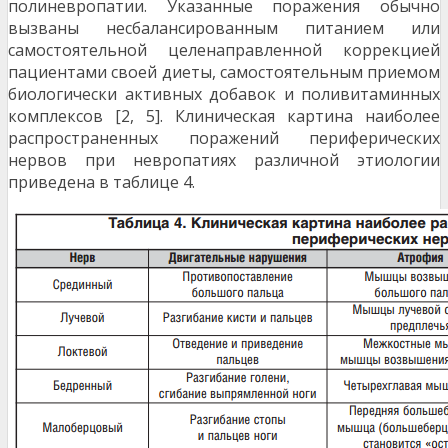
полиневропатии. Указанные по­ражения обычно
вызваны несбалансированным питани­ем или
самостоятельной целенаправленной коррекцией
пациентами своей диеты, самостоятельным приемом
биологически активных добавок и поливитаминных
комплексов [2, 5]. Клиническая картина наиболее
распро­страненных поражений периферических
нервов при нев­ропатиях различной этиологии
приведена в таблице 4.