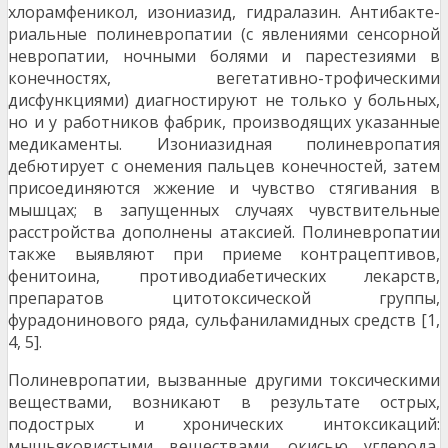
хлорамфеникол, изониазид, гидралазин. Антибакте­
риальные полиневропатии (с явлениями сенсорной
невро­патии, ночными болями и парестезиями в
конечностях, ве­гетативно-трофическими
дисфункциями) диагностируют не только у больных,
но и у работников фабрик, производя­щих указанные
медикаменты. Изониазидная полиневро­патия
дебютирует с онемения пальцев конечностей, затем
присоединяются жжение и чувство стягивания в
мышцах; в запущенных случаях чувствительные
расстройства допол­нены атаксией. Полиневропатии
также выявляют при приеме контрацептивов,
фенитоина, противодиабетических лекарств,
препаратов цитотоксической группы,
фурадонинового ряда, сульфаниламидных средств [1,
4, 5].
Полиневропатии, вызванные другими токсическими
веществами, возникают в результате острых,
подострых и хронических интоксикаций:
мышьяковистыми веще­ствами, окисью углерода,