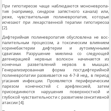
При гипотиреозе чаще наблюдаются мононевропа­
тия (например, синдром запястного канала) или,
реже, чувствительная полиневропатия, которые
исчезают при лекарственной терапии гипотиреоза
[2].
Дифтерийная полиневропатия обусловлена не вос­
палительным процессом, а токсическим влиянием
коринебактерии дифтерии и аутоимунными
сдвигами. Разру­шение миелина со следующей
дегенерацией нервных во­локон начинается из
конечных разветвлений нервов в мышцах.
Генерализированная форма постдифтерийной
полиневропатии развивается на 4-7-й нед., в период
уга­сания инфекции. Проявляется периферическим
парезом конечностей с арефлексией, затем
присоединяются на­рушения поверхностной и
глубокой чувствительности с развитием сенситивной
атаксии [4].