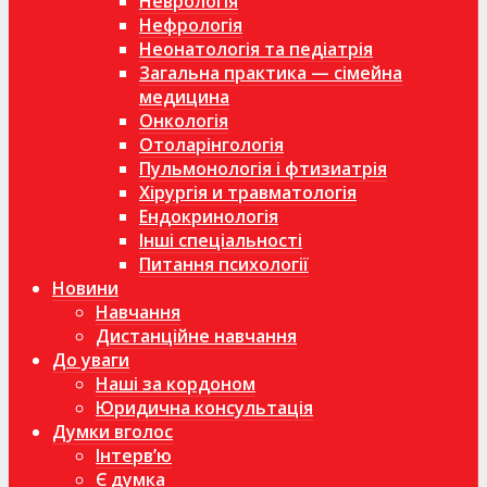
Неврологія
Нефрологія
Неонатологія та педіатрія
Загальна практика — сімейна
медицина
Онкологія
Отоларінгологія
Пульмонологія і фтизиатрія
Хірургія и травматологія
Ендокринологія
Інші спеціальності
Питання психології
Новини
Навчання
Дистанційне навчання
До уваги
Наші за кордоном
Юридична консультація
Думки вголос
Інтерв’ю
Є думка