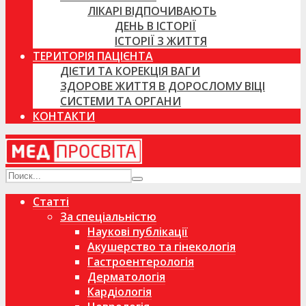
ЛІКАРІ ВІДПОЧИВАЮТЬ
ДЕНЬ В ІСТОРІЇ
ІСТОРІЇ З ЖИТТЯ
ТЕРИТОРІЯ ПАЦІЄНТА
ДІЄТИ ТА КОРЕКЦІЯ ВАГИ
ЗДОРОВЕ ЖИТТЯ В ДОРОСЛОМУ ВІЦІ
СИСТЕМИ ТА ОРГАНИ
КОНТАКТИ
Статті
За спеціальністю
Наукові публікації
Акушерство та гінекологія
Гастроентерологія
Дерматологія
Кардіологія