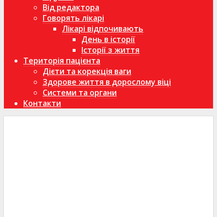
Від редактора
Говорять лікарі
Лікарі відпочивають
День в історії
Історії з життя
Територія пацієнта
Дієти та корекція ваги
Здорове життя в дорослому віці
Системи та органи
Контакти