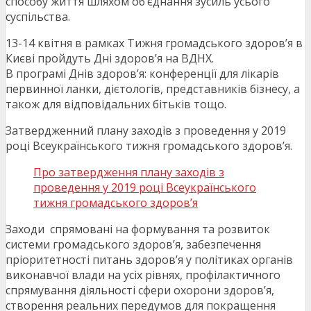
способу життя шляхом об’єднання зусиль усього
суспільства.
13-14 квітня в рамках Тижня громадського здоров’я в
Києві пройдуть Дні здоров’я на ВДНХ.
В програмі Днів здоров’я: конференції для лікарів
первинної ланки, дієтологів, представників бізнесу, а
також для відповідальних бітьків тощо.
Затвердженний плану заходів з проведення у 2019
році Всеукраїнського тижня громадського здоров’я.
Про затвердження плану заходів з
проведення у 2019 році Всеукраїнського
тижня громадського здоров’я
Заходи спрямовані на формування та розвиток
системи громадського здоров’я, забезпечення
пріоритетності питань здоров’я у політиках органів
виконавчої влади на усіх рівнях, профілактичного
спрямування діяльності сфери охорони здоров’я,
створення реальних передумов для покращення