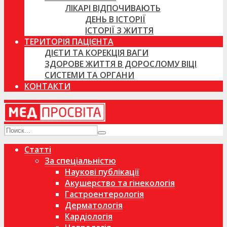
ЛІКАРІ ВІДПОЧИВАЮТЬ
ДЕНЬ В ІСТОРІЇ
ІСТОРІЇ З ЖИТТЯ
ТЕРИТОРІЯ ПАЦІЄНТА
ДІЄТИ ТА КОРЕКЦІЯ ВАГИ
ЗДОРОВЕ ЖИТТЯ В ДОРОСЛОМУ ВІЦІ
СИСТЕМИ ТА ОРГАНИ
КОНТАКТИ
Статті
За спеціальністю
Наукові публікації
Акушерство та гінекологія
Гастроентерологія
Дерматологія
Кардіологія