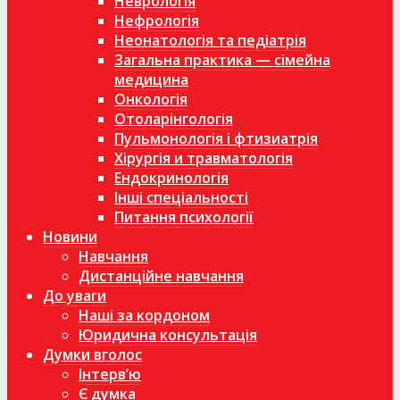
Неврологія
Нефрологія
Неонатологія та педіатрія
Загальна практика — сімейна
медицина
Онкологія
Отоларінгологія
Пульмонологія і фтизиатрія
Хірургія и травматологія
Ендокринологія
Інші спеціальності
Питання психології
Новини
Навчання
Дистанційне навчання
До уваги
Наші за кордоном
Юридична консультація
Думки вголос
Інтерв’ю
Є думка