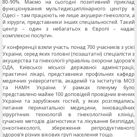
80-90%. Маємо на сьогодні позитивний приклад
функціонування мультидисциплінарного центру в
Одесі – там працюють не лише акушери-гінекологи, а
й хірурги, представники інших спеціальностей. Такий
центр – один з небагатьох в Європі – надає
комплексні послуги».
У конференції взяли участь понад 700 учасників з усієї
України, серед яких головні (позаштатні) спеціалісти з
акушерства та гінекології управлінь охорони здоров’я
ОДА, Київської міської державної адміністрації,
практичні лікарі, представники профільних кафедр
медичних університетів, академій та інститутів МОЗ
та НАМН України. У рамках пленуму було
представлено майже 100 доповідей провідних вчених
України та зарубіжних гостей, у яких розглядались
питання перинатальної медицини, інноваційних
хірургічних технологій в гінекологічній клініці,
сучасних методів діагностики та лікування безпліддя,
онкогінекології, збереження репродуктивного
здоров’я різних вікових груп населення тощо.