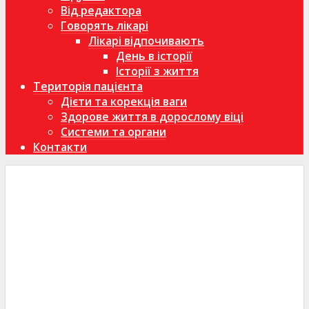
Від редактора
Говорять лікарі
Лікарі відпочивають
День в історії
Історії з життя
Територія пацієнта
Дієти та корекція ваги
Здорове життя в дорослому віці
Системи та органи
Контакти