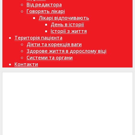
Від редактора
Говорять лікарі
Лікарі відпочивають
День в історії
Історії з життя
Територія пацієнта
Дієти та корекція ваги
Здорове життя в дорослому віці
Системи та органи
Контакти