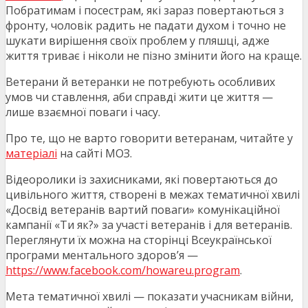
Побратимам і посестрам, які зараз повертаються з
фронту, чоловік радить не падати духом і точно не
шукати вирішення своїх проблем у пляшці, адже
життя триває і ніколи не пізно змінити його на краще.
Ветерани й ветеранки не потребують особливих
умов чи ставлення, аби справді жити це життя —
лише взаємної поваги і часу.
Про те, що не варто говорити ветеранам, читайте у
матеріалі
на сайті МОЗ.
Відеоролики із захисниками, які повертаються до
цивільного життя, створені в межах тематичної хвилі
«Досвід ветеранів вартий поваги» комунікаційної
кампанії «Ти як?» за участі ветеранів і для ветеранів.
Переглянути їх можна на сторінці Всеукраїнської
програми ментального здоров’я —
https://www.facebook.com/howareu.program
.
Мета тематичної хвилі — показати учасникам війни,