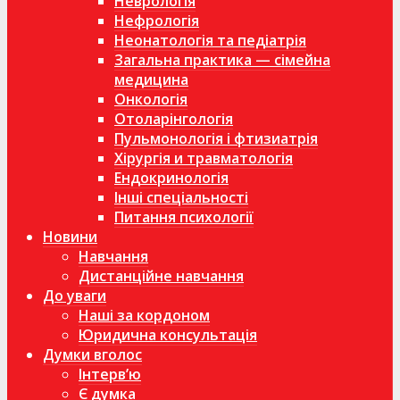
Неврологія
Нефрологія
Неонатологія та педіатрія
Загальна практика — сімейна
медицина
Онкологія
Отоларінгологія
Пульмонологія і фтизиатрія
Хірургія и травматологія
Ендокринологія
Інші спеціальності
Питання психології
Новини
Навчання
Дистанційне навчання
До уваги
Наші за кордоном
Юридична консультація
Думки вголос
Інтерв’ю
Є думка