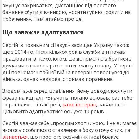
змушує закриватися, дистанціює від простого
бажання «бути дівчинкою, носити сукню і ходити на
побачення». Пам’ ятаймо про це.
Що заважає адаптуватися
Сергій із позивним «Павук» захищав Україну також
ще з 2014-го. Після кількох років служби він почав
працювати із психологом. Це допомогло зібратися з
думками та навіть розпочати власну справу. У перші
дні повномасштабної війни ветеран повернувся до
війська, однак невдовзі отримав поранення.
Згодом, вже серед цивільних, йому доводилося чути
фрази на кшталт «Значить, погано воював, раз тебе
поранили» — і такі речі,
каже ветеран
, заважають
цілковито адаптуватися ось уже 10 років.
Сергій вважає себе «простим хлопчиною» і не вимагає
якогось особливого ставлення з боку оточуючих, та
зізнається
, що простого розуміння іноді бракує.