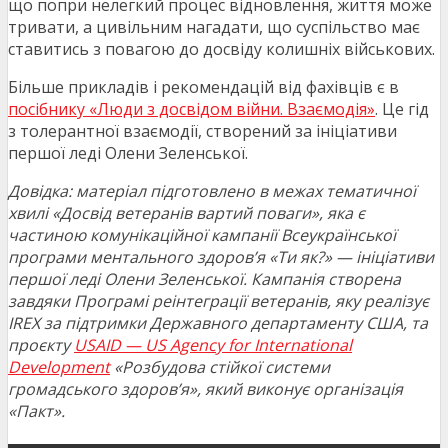
що попри нелегкий процес відновлення, життя може
тривати, а цивільним нагадати, що суспільство має
ставитись з повагою до досвіду колишніх військових.
Більше прикладів і рекомендацій від фахівців є в
посібнику «Люди з досвідом війни. Взаємодія»
. Це гід
з толерантної взаємодії, створений за ініціативи
першої леді Олени Зеленської.
Довідка: матеріал підготовлено в межах тематичної
хвилі «Досвід ветеранів вартий поваги», яка є
частиною комунікаційної кампанії Всеукраїнської
програми ментального здоровʼя «Ти як?» — ініціативи
першої леді Олени Зеленської. Кампанія створена
завдяки Програмі реінтеграції ветеранів, яку реалізує
IREX за підтримки Державного департаменту США, та
проєкту
USAID — US Agency for International
Development
«Розбудова стійкої системи
громадського здоров’я», який виконує організація
«Пакт».