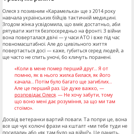
Олеся з позивним «Карамелька» ще з 2014 року
навчала українських бійців тактичній медицині.
Згодом жінка усвідомила, що вміє достатньо, аби
рятувати життя безпосередньо на фронті. З війни
вона поверталася двічі — у часи АТО і вже під час
повномасштабної. Але до цивільного життя
повертається досі — каже, губиться серед людей, а
ще часто не спить уночі, бо кличуть поранені.
«Коли в мене помер перший друг… Я от
помню, як в нього жилка билася, як його
качала… Потім було багато ще загиблих…
Але це перший раз. Це дуже важко, —
розповідає Олеся
. — Не хочу забути, тому
що воно мені дає розуміння, за що ми там
стоїмо».
Досвід ветеранки вартий поваги. Та попри це, вона
все ще чує колючі фрази на кшталт «ми тебе туди не
посилали» або «як там було на війні?». Це ранить,