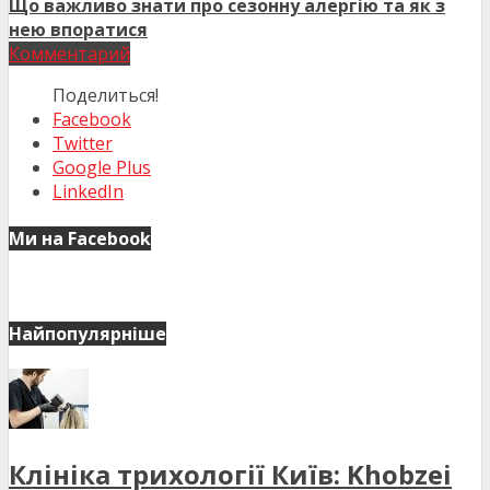
Що важливо знати про сезонну алергію та як з
нею впоратися
Комментарий
Поделиться!
Facebook
Twitter
Google Plus
LinkedIn
Ми на Facebook
Найпопулярніше
Клініка трихології Київ: Khobzei