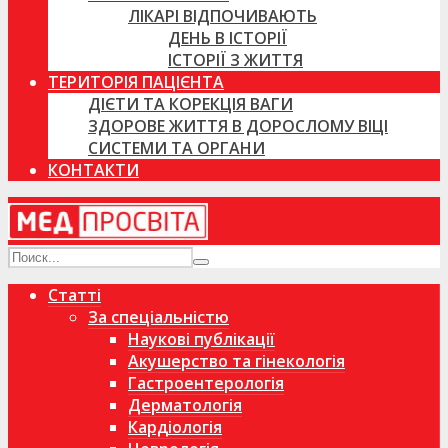
ЛІКАРІ ВІДПОЧИВАЮТЬ
ДЕНЬ В ІСТОРІЇ
ІСТОРІЇ З ЖИТТЯ
ТЕРИТОРІЯ ПАЦІЄНТА
ДІЄТИ ТА КОРЕКЦІЯ ВАГИ
ЗДОРОВЕ ЖИТТЯ В ДОРОСЛОМУ ВІЦІ
СИСТЕМИ ТА ОРГАНИ
КОНТАКТИ
Статті
За спеціальністю
Наукові публікації
Акушерство та гінекологія
Гастроентерологія
Дерматологія
Кардіологія