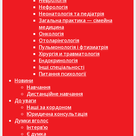
Неврологія
Нефрологія
Неонатологія та педіатрія
Загальна практика — сімейна
медицина
Онкологія
Отоларінгологія
Пульмонологія і фтизиатрія
Хірургія и травматологія
Ендокринологія
Інші спеціальності
Питання психології
Новини
Навчання
Дистанційне навчання
До уваги
Наші за кордоном
Юридична консультація
Думки вголос
Інтерв’ю
Є думка