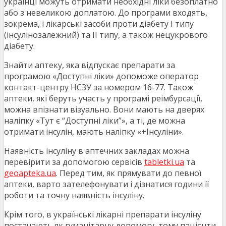
українці можуть отримати необхідні ліки безоплатно
або з невеликою доплатою. До програми входять,
зокрема, і лікарські засоби проти діабету І типу
(інсулінозалежний) та ІІ типу, а також нецукрового
діабету.
Знайти аптеку, яка відпускає препарати за
програмою «Доступні ліки» допоможе оператор
контакт-центру НСЗУ за номером 16-77. Також
аптеки, які беруть участь у програмі реімбурсації,
можна впізнати візуально. Вони мають на дверях
наліпку «Тут є “Доступні ліки”», а ті, де можна
отримати інсулін, мають наліпку «+Інсуліни».
Наявність інсуліну в аптечних закладах можна
перевірити за допомогою сервісів
tabletki.ua
та
geoapteka.ua
. Перед тим, як прямувати до певної
аптеки, варто зателефонувати і дізнатися години її
роботи та точну наявність інсуліну.
Крім того, в українські лікарні препарати інсуліну
постачають як гуманітарну допомогу, тому пацієнти