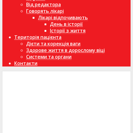
Від редактора
Говорять лікарі
Лікарі відпочивають
День в історії
Історії з життя
Територія пацієнта
Дієти та корекція ваги
Здорове життя в дорослому віці
Системи та органи
Контакти