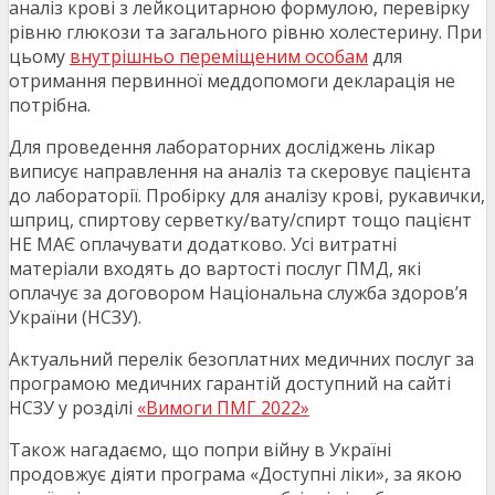
аналіз крові з лейкоцитарною формулою, перевірку
рівню глюкози та загального рівню холестерину. При
цьому
внутрішньо переміщеним особам
для
отримання первинної меддопомоги декларація не
потрібна.
Для проведення лабораторних досліджень лікар
виписує направлення на аналіз та скеровує пацієнта
до лабораторії. Пробірку для аналізу крові, рукавички,
шприц, спиртову серветку/вату/спирт тощо пацієнт
НЕ МАЄ оплачувати додатково. Усі витратні
матеріали входять до вартості послуг ПМД, які
оплачує за договором Національна служба здоров’я
України (НСЗУ).
Актуальний перелік безоплатних медичних послуг за
програмою медичних гарантій доступний на сайті
НСЗУ у розділі
«Вимоги ПМГ 2022»
Також нагадаємо, що попри війну в Україні
продовжує діяти програма «Доступні ліки», за якою