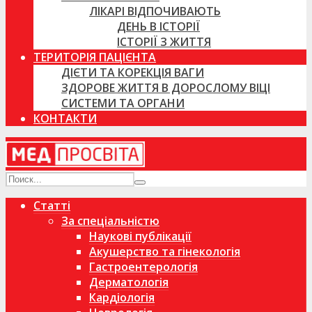
ЛІКАРІ ВІДПОЧИВАЮТЬ
ДЕНЬ В ІСТОРІЇ
ІСТОРІЇ З ЖИТТЯ
ТЕРИТОРІЯ ПАЦІЄНТА
ДІЄТИ ТА КОРЕКЦІЯ ВАГИ
ЗДОРОВЕ ЖИТТЯ В ДОРОСЛОМУ ВІЦІ
СИСТЕМИ ТА ОРГАНИ
КОНТАКТИ
Статті
За спеціальністю
Наукові публікації
Акушерство та гінекологія
Гастроентерологія
Дерматологія
Кардіологія