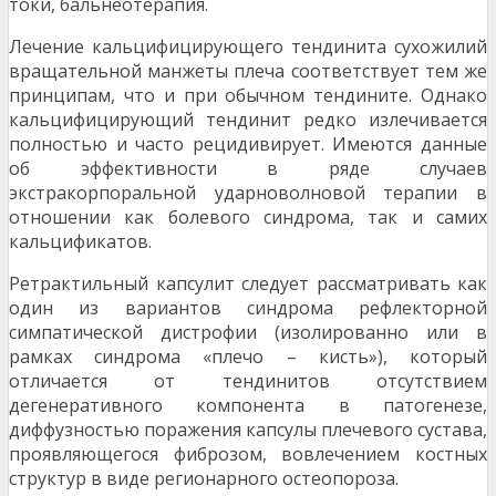
токи, бальнеотерапия.
Лечение кальцифицирующего тендинита сухожилий
вращательной манжеты плеча соответствует тем же
принципам, что и при обычном тендините. Однако
кальцифицирующий тендинит редко излечивается
полностью и часто рецидивирует. Имеются данные
об эффективности в ряде случаев
экстракорпоральной ударноволновой терапии в
отношении как болевого синдрома, так и самих
кальцификатов.
Ретрактильный капсулит следует рассматривать как
один из вариантов синдрома рефлекторной
симпатической дистрофии (изолированно или в
рамках синдрома «плечо – кисть»), который
отличается от тендинитов отсутствием
дегенеративного компонента в патогенезе,
диффузностью поражения капсулы плечевого сустава,
проявляющегося фиброзом, вовлечением костных
структур в виде регионарного остеопороза.