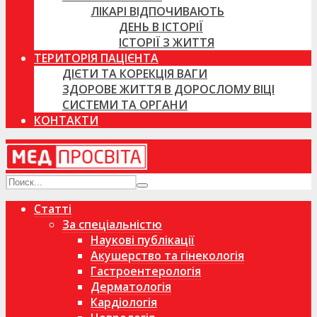
ЛІКАРІ ВІДПОЧИВАЮТЬ
ДЕНЬ В ІСТОРІЇ
ІСТОРІЇ З ЖИТТЯ
ТЕРИТОРІЯ ПАЦІЄНТА
ДІЄТИ ТА КОРЕКЦІЯ ВАГИ
ЗДОРОВЕ ЖИТТЯ В ДОРОСЛОМУ ВІЦІ
СИСТЕМИ ТА ОРГАНИ
КОНТАКТИ
Статті
За спеціальністю
Наукові публікації
Акушерство та гінекологія
Гастроентерологія
Дерматологія
Кардіологія