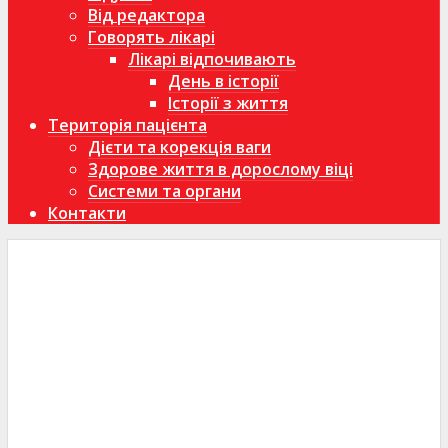
Від редактора
Говорять лікарі
Лікарі відпочивають
День в історії
Історії з життя
Територія пацієнта
Дієти та корекція ваги
Здорове життя в дорослому віці
Системи та органи
Контакти