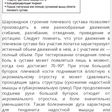
Шаровидное строение плечевого сустава позволяет
производить в нем разнообразные движения:
сгибание, разгибание, отведение, приведение и
ротацию. Следует помнить, что угол движения в
плечевом суставе без участия лопатки характеризует
истинный объем движений в нем, а с участием их —
полный объем. При тестировании отведения плеча
боль в суставе может появляться лишь в момент,
когда оно достигает 70–90°. При этом большой
бугорок плечевой кости поднимается вплотную к
акромиальному отростку и может сдавливать
проходящие здесь структуры (сухожилие надостной
мышцы и субакромиальную сумку). При продолжении
подъема руки большой бугорок отходит от
акромиального отростка, и боли значительно
уменьшаются. Такая болезненная дуга характерна
для тендинита надостной мышцы или