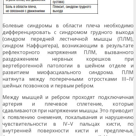
Болевые синдромы в области плеча необходимо
дифференцировать с синдромом грудного выхода
(синдром передней лестничной мышцы (ПЛМ),
синдром Наффцигера), возникающим в результате
рефлекторного напряжения ПЛМ, вызванного
раздражением нервных корешков при
вертеброгенной патологии в шейном отделе и
развитием миофасциального синдрома. ПЛМ
натянута между поперечными отростками III–IV
шейных позвонков и первым ребром.
Между мышцей и ребром проходят подключичная
артерия и плечевое сплетение, которые
сдавливаются при напряжении мышцы. Это приводит
к появлению онемения, покалывания и нарушению
чувствительности в IV–V пальцах кисти, по
внутренней поверхности кисти и предплечья,