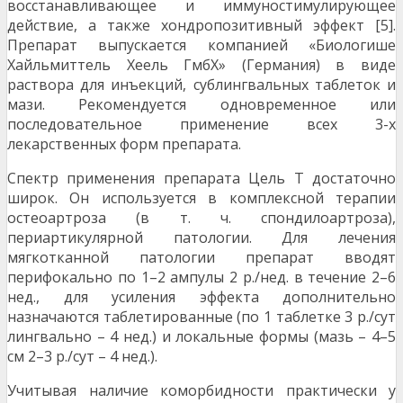
восстанавливающее и иммуностимулирующее
действие, а также хондропозитивный эффект [5].
Препарат выпускается компанией «Биологише
Хайльмиттель Хеель ГмбХ» (Германия) в виде
раствора для инъекций, сублингвальных таблеток и
мази. Рекомендуется одновременное или
последовательное применение всех 3-х
лекарственных форм препарата.
Спектр применения препарата Цель Т достаточно
широк. Он используется в комплексной терапии
остеоартроза (в т. ч. спондилоартроза),
периартикулярной патологии. Для лечения
мягкотканной патологии препарат вводят
перифокально по 1–2 ампулы 2 р./нед. в течение 2–6
нед., для усиления эффекта дополнительно
назначаются таблетированные (по 1 таблетке 3 р./сут
лингвально – 4 нед.) и локальные формы (мазь – 4–5
см 2–3 р./сут – 4 нед.).
Учитывая наличие коморбидности практически у