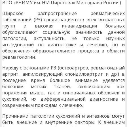
ВПО «РНИМУ им. Н.И.Пирогова» Минздрава России )
Широкое распространение ревматических
заболеваний (РЗ) среди пациентов всех возрастных
групп и высокая инвалидизация больных
обусловливают социальную значимость данной
патологии, актуальность не только научных
исследований по диагностике и лечению, но и
обеспечения образовательного процесса в области
ревматологии.
Наряду с основными РЗ (остеоартроз, ревматоидный
артрит, анкилозирующий спондилоартрит и др.) в
последнее время большое внимание уделяется
болезням мягких тканей, включающим как
поражения мышц, так и синовиальных оболочек и
сухожилий, их дифференциальной диагностике и
современным подходам к лечению.
Причинами патологии сухожилий и энтезисов могут
быть внешние и внутренние факторы. К внешним