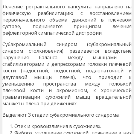
Лечение ретрактильного капсулита направлено на
физическую реабилитацию с восстановлением
первоначального объема движений в плечевом
суставе, подчиняется принципам лечения
рефлекторной симпатической дистрофии.
Субакромиальный синдром (субакромиальный
синдром столкновения) развивается вследствие
нарушения баланса между мышцами —
стабилизаторами и депрессорами головки плечевой
кости (надостной, подостной, подлопаточной и
двуглавой мышцы плеча), что приводит к
уменьшению пространства между головкой
плечевой кости и акромионом, к хронической
травматизации сухожилий мышц вращательной
манжеты плеча при движениях.
Выделяют 3 стадии субакромиального синдрома.
Отек и кровоизлияния в сухожилиях.
Фиброз, утолщение сухожилий, появление в них