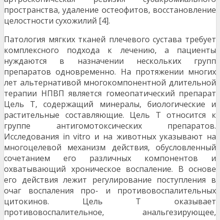
пространства, удаление остеофитов, восстановление
целостности сухожилий [4].
Патология мягких тканей плечевого сустава требует
комплексного подхода к лечению, а пациенты
нуждаются в назначении нескольких групп
препаратов одновременно. На протяжении многих
лет альтернативой многокомпонентной длительной
терапии НПВП является гомеопатический препарат
Цель Т, содержащий минералы, биологические и
растительные составляющие. Цель Т относится к
группе антигомотоксических препаратов.
Исследования in vitro и на животных указывают на
многоцелевой механизм действия, обусловленный
сочетанием его различных компонентов и
охватывающий хроническое воспаление. В основе
его действия лежит регулирование поступления в
очаг воспаления про- и противовоспалительных
цитокинов. Цель Т оказывает
противовоспалительное, анальгезирующее,