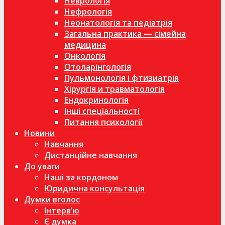
Неврологія
Нефрологія
Неонатологія та педіатрія
Загальна практика — сімейна
медицина
Онкологія
Отоларінгологія
Пульмонологія і фтизиатрія
Хірургія и травматологія
Ендокринологія
Інші спеціальності
Питання психології
Новини
Навчання
Дистанційне навчання
До уваги
Наші за кордоном
Юридична консультація
Думки вголос
Інтерв’ю
Є думка