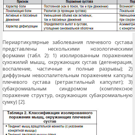
Периартикулярные заболевания плечевого сустава
представлены несколькими нозологическими
формами (табл. 2): 1) изолированным поражением
сухожилий мышц, окружающих сустав (дегенерация,
воспаление, частичные и полные разрывы); 2)
диффузным невоспалительным поражением капсулы
плечевого сустава (ретрактильный капсулит); 3)
субакромиальным синдромом (комплексное
поражение структур, окружающих субакромиальную
сумку) [2].