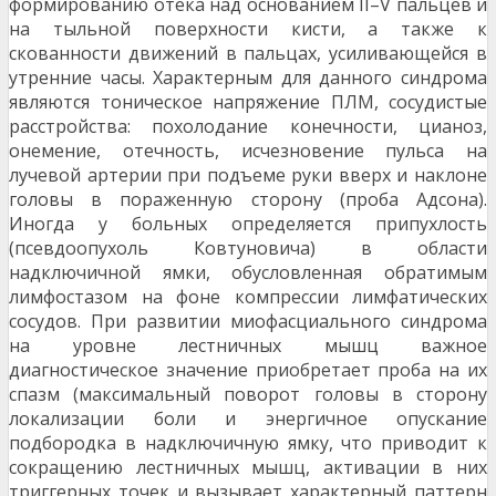
формированию отека над основанием II–V пальцев и
на тыльной поверхности кисти, а также к
скованности движений в пальцах, усиливающейся в
утренние часы. Характерным для данного синдрома
являются тоническое напряжение ПЛМ, сосудистые
расстройства: похолодание конечности, цианоз,
онемение, отечность, исчезновение пульса на
лучевой артерии при подъеме руки вверх и наклоне
головы в пораженную сторону (проба Адсона).
Иногда у больных определяется припухлость
(псевдоопухоль Ковтуновича) в области
надключичной ямки, обусловленная обратимым
лимфостазом на фоне компрессии лимфатических
сосудов. При развитии миофасциального синдрома
на уровне лестничных мышц важное
диагностическое значение приобретает проба на их
спазм (максимальный поворот головы в сторону
локализации боли и энергичное опускание
подбородка в надключичную ямку, что приводит к
сокращению лестничных мышц, активации в них
триггерных точек и вызывает характерный паттерн