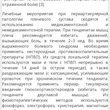
отраженной боли) [3].
Лечебные мероприятия при периартикулярной
патологии плечевого сустава сводятся к
использованию медикаментозной и
немедикаментозной терапии. При тендинитах мышц
плеча рекомендуется избегать движений,
вызывающих боль, в течение 2–3 нед. Во время
выраженного болевого синдрома необходимо
применять нестероидные противовоспалительные
препараты (НПВП). Из средств локальной терапии
используются мази и гели с НПВП непрерывно в
течение 14 дней (в остром периоде), а также
раздражающие мази (с капсаицином), усиливающие
кровоток при хроническом течении тендинита.
Рекомендуется применять периар- тикулярное
введение глюкокортикостероидов (избегать при
тендините двуглавой мышцы). Из
физиотерапевтических методов используются
фонофорез, электрофорез, криотерапия, магнитные