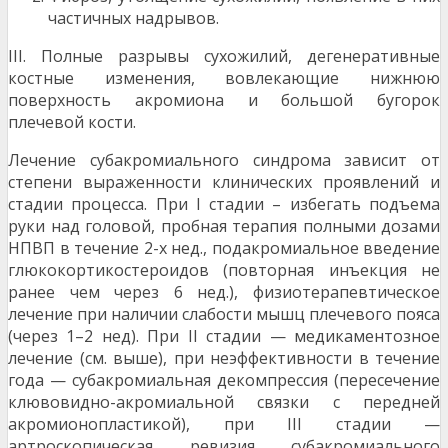
частичных надрывов.
III. Полные разрывы сухожилий, дегенеративные
костные изменения, вовлекающие нижнюю
поверхность акромиона и большой бугорок
плечевой кости.
Лечение субакромиального синдрома зависит от
степени выраженности клинических проявлений и
стадии процесса. При I стадии – избегать подъема
руки над головой, пробная терапия полными дозами
НПВП в течение 2-х нед., подакромиальное введение
глюкокортикостероидов (повторная инъекция не
ранее чем через 6 нед.), физиотерапевтическое
лечение при наличии слабости мышц плечевого пояса
(через 1–2 нед). При II стадии — медикаментозное
лечение (см. выше), при неэффективности в течение
года — субакромиальная декомпрессия (пересечение
клювовидно-акромиальной связки с передней
акромионопластикой), при III стадии —
артроскопическая ревизия субакромиального