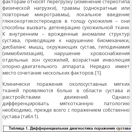
факторам относят перегрузку (изменение стереотипа
физической нагрузки), травмы (однократные или
повторные микротравмы), локальное введение
глюкокортикостероидов в толщу сухожилия – они
способны вызвать дегенерацию сухожильной ткани.
К внутренним – врожденные аномалии структур
сустава, приводящие к нарушению биомеханики,
дисбаланс мышц, окружающих сустав, гиподинамия
(иммобилизация), нарушение кровоснабжения
отдельных зон сухожилий, возрастная инволюция
опорно-двигательного аппарата. Нередко имеет
место сочетание нескольких факторов [1].
Клинически поражения околосуставных мягких
тканей проявляются болью в области сустава и
расстройствами движений. Однако
дифференцировать мягкотканную патологию
необходимо, прежде всего с поражением собственно
сустава (табл.1).