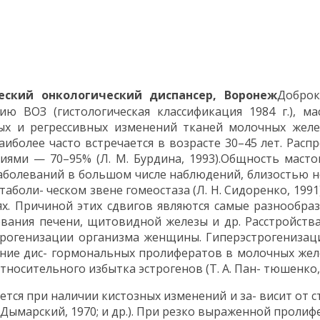
еский онкологический диспансер, Воронеж
Доброк
ю ВОЗ (гистологическая классификация 1984 г.), ма
ых и регрессивных изменений тканей молочных жел
более часто встречается в возрасте 30–45 лет. Распр
ями — 70–95% (Л. М. Бурдина, 1993).Общность маст
заболеваний в большом числе наблюдений, близостью 
аболи- ческом звене гомеостаза (Л. Н. Сидоренко, 199
х. Причиной этих сдвигов являются самые разнообраз
евания печени, щитовидной железы и др. Расстройст
трогенизации организма женщины. Гиперэстрогенизац
ние дис- гормональных пролифератов в молочных желе
носительного избытка эстрогенов (Т. А. Пан- тюшенко, 1
ется при наличии кистозных изменений и за- висит от
 Дымарский, 1970; и др.). При резко выраженной проли