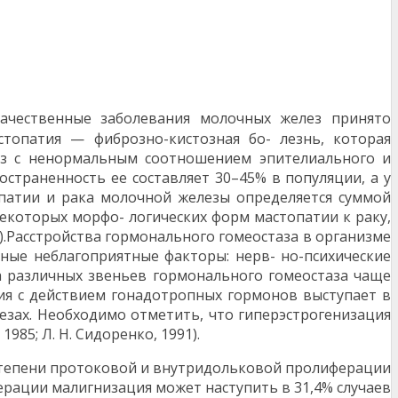
ачественные заболевания молочных желез принято
стопатия — фиброзно-кистозная бо- лезнь, которая
ез с ненормальным соотношением эпителиального и
остраненность ее составляет 30–45% в популяции, а у
опатии и рака молочной железы определяется суммой
некоторых морфо- логических форм мастопатии к раку,
1).Расстройства гормонального гомеостаза в организме
ные неблагоприятные факторы: нерв- но-психические
ва различных звеньев гормонального гомеостаза чаще
ия с действием гонадотропных гормонов выступает в
зах. Необходимо отметить, что гиперэстрогенизация
985; Л. Н. Сидоренко, 1991).
 степени протоковой и внутридольковой пролиферации
ферации малигнизация может наступить в 31,4% случаев