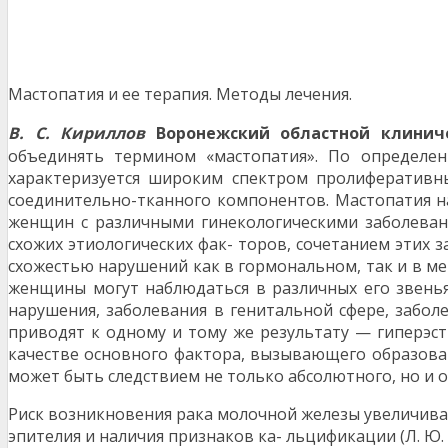
Мастопатия и ее терапия. Методы лечения.
В. С. Кириллов
Воронежский областной клинич
объединять термином «мастопатия». По определени
характеризуется широким спектром пролиферативн
соединительно-тканного компонентов. Мастопатия наи
женщин с различными гинекологическими заболевани
схожих этиологических фак- торов, сочетанием этих 
схожестью нарушений как в гормональном, так и в мет
женщины могут наблюдаться в различных его звенья
нарушения, заболевания в генитальной сфере, забол
приводят к одному и тому же результату — гиперэс
качестве основного фактора, вызывающего образова
может быть следствием не только абсолютного, но и от
Риск возникновения рака молочной железы увеличива
эпителия и наличия признаков ка- льцификации (Л. Ю.