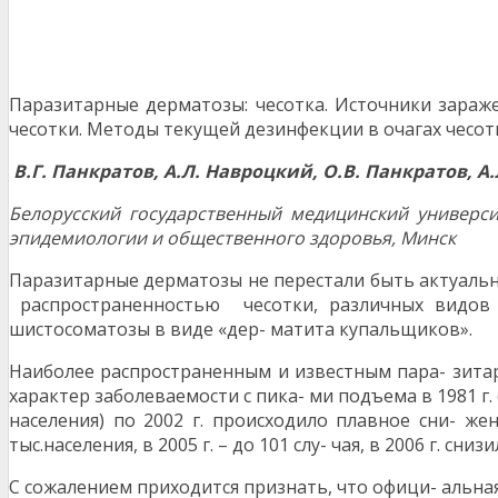
Паразитарные дерматозы: чесотка. Источники зараже
чесотки. Методы текущей дезинфекции в очагах чесот
В
.
Г
. Панкратов, А.Л. Навроцкий, О.В. Панкратов, А
Белорусский государственный медицинский универси
эпидемиологии и общественного здоровья, Минск
Паразитарные дерматозы не перестали быть актуал
распространенностью чесотки, различных видов п
шистосоматозы в виде «дер- матита купальщиков».
Наиболее распространенным и известным пара- зитар
характер заболеваемости с пика- ми подъема в 1981 г. (19
населения) по 2002 г. происходило плавное сни- жен
тыс.населения, в 2005 г. – до 101 слу- чая, в 2006 г. сн
С сожалением приходится признать, что офици- альная