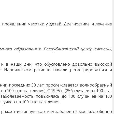
 проявлений чесотки у детей. Диагностика и лечение
много образования, Республиканский центр гигиены,
я и в наши дни, что обусловлено довольно высокой
в Нарочанском регионе начали регистрироваться и
ении последних 30 лет прослеживается волнообразный
а 100 тыс. населения). С 1995 г. (256 случаев на 100 тыс.
. заболеваемость повысилась до 100 случа- ев на 100
 случаев на 100 тыс. населения.
отражает истинную картину заболева- емости, особенно