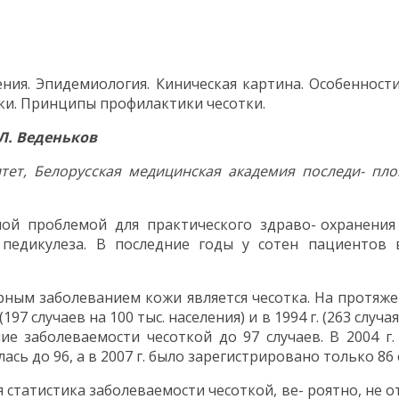
ния. Эпидемиология. Киническая картина. Особенности
ки. Принципы профилактики чесотки.
.Л. Веденьков
тет, Белорусская медицинская академия последи- пло
ьной проблемой для практического здраво- охранени
едикулеза. В последние годы у сотен пациентов 
ным заболеванием кожи является чесотка. На протяж
7 случаев на 100 тыс. населения) и в 1994 г. (263 случая н
ие заболеваемости чесоткой до 97 случаев. В 2004 г
изилась до 96, а в 2007 г. было зарегистрировано только 86
 статистика заболеваемости чесоткой, ве- роятно, не 