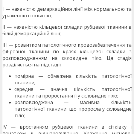
І — наявністю демаркаційної лінії між нормальною та
ураженою сітківкою;
ІІ — наявністю кільцевої складки рубцевої тканини в
білій демаркаційній лінії;
ІІІ — розвитком патологічного кровозабезпечення та
фіброзної тканини по краях кільцевої складки з
розповсюдженням на скловидне тіло. Ця стадія
розділяється на підстадії:
помірна — обмежена кількість патологічної
тканини;
середня — значна кількість патологічної
тканини та проростання її у скловидне тіло;
розповсюджена — масивна кількість
патологічної тканини, що проросла у скловидне
тіло;
ІV — вростанням рубцевої тканини в сітківку і
початком її відшаровування. Ураження місцеве,