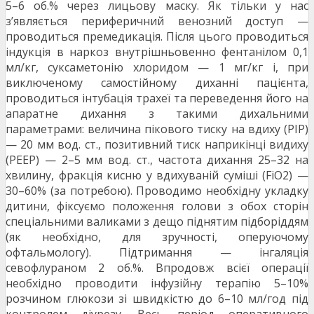
5–6 об.% через лицьову маску. Як тільки у нас
з’являється периферичний венозний доступ —
проводиться премедикація. Після цього проводиться
індукція в наркоз внутрішньовенно фентанілом 0,1
мл/кг, суксаметонію хлоридом — 1 мг/кг і, при
виключеному самостійному диханні пацієнта,
проводиться інтубація трахеї та переведення його на
апаратне дихання з такими дихальними
параметрами: величина пікового тиску на вдиху (PIP)
— 20 мм вод. ст., позитивний тиск наприкінці видиху
(PEEP) — 2–5 мм вод. ст., частота дихання 25–32 на
хвилину, фракція кисню у вдихуваній суміші (FiO2) —
30–60% (за потребою). Проводимо необхідну укладку
дитини, фіксуємо положення голови з обох сторін
спеціальними валиками з дещо піднятим підборіддям
(як необхідно, для зручності, оперуючому
офтальмологу). Підтримання — інгаляція
севофлураном 2 об.%. Впродовж всієї операції
необхідно проводити інфузійну терапію 5–10%
розчином глюкози зі швидкістю до 6–10 мл/год під