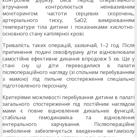
контролем діурезу. Весь період оперативного
втручання контролюється неінвазивним
моніторингом: частоти серцевих скорочень,
артеріального тиску, SaO2; вимірюванням
температури тіла дитини і показниками кислотно-
основного стану капілярної крові.
Тривалість таких операцій, зазвичай, 1–2 год. Після
припинення подачі севофлурану діти відновлювали
самостійне ефективне дихання впродовж 5 хв. Ще у
стані сну ці діти переводилися в палати
післяопераційного нагляду (зі спільним перебуванням
з мамою) під пильне спостереження спеціально
підготовленого персоналу.
Критеріями можливості перебування дитини в палаті
загального спостереження під постійним наглядом
мами є повне відновлення дихальних функцій,
стабільна гемодинаміка та відновлення
ентерального харчування. Післяопераційне
знеболення забезпечується введенням метамізолу