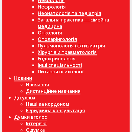
Неврологія
Нефрологія
Неонатологія та педіатрія
Загальна практика — сімейна
медицина
Онкологія
Отоларінгологія
Пульмонологія і фтизиатрія
Хірургія и травматологія
Ендокринологія
Інші спеціальності
Питання психології
Новини
Навчання
Дистанційне навчання
До уваги
Наші за кордоном
Юридична консультація
Думки вголос
Інтерв’ю
Є думка