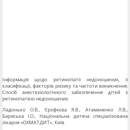
Інформація щодо ретинопатії недоношених, її
класифікації, факторів ризику та частоти виникнення.
Спосіб анестезіологічного забезпечення дітей з
ретинопатією недоношених.
Ладонько О.В., Єрофєєва Я.В., Атаманенко Л.В.,
Бариська І.О., Національна дитяча спеціалізована
лікарня «ОХМАТДИТ», Київ