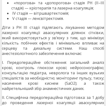
«порогова» та «допорогова» стадія РН (ІІ–ІІІ
стадія) — кріотерапія та лазерна коагуляція;
ІV стадія — вітршвартектомія;
V стадія — ленсвітректомія.
Діти з РН ІІІ стадії підлягають лікуванню методом
лазерної коагуляції аваскулярних ділянок сітківки,
який використовується у зв’язку з тим, що мінімізує
кількість побічних ефектів і мінімально впливає на
серцеву та дихальну системи. Наш спосіб
анестезіологічного забезпечення включає:
І. Передопераційне обстеження: загальний аналіз
крові, контроль глюкози крові; нейросонографію;
консультацію педіатра, невролога та інших вузьких
спеціалістів за необхідністю; моніторинг пульсу, тиску;
насичення крові киснем (SaO2); а також
найретельніший збір анамнестичних даних.
ІІ. Специфічна передопераційна підготовка: за 1 добу
до проведення лазерної коагуляції аваскулярних