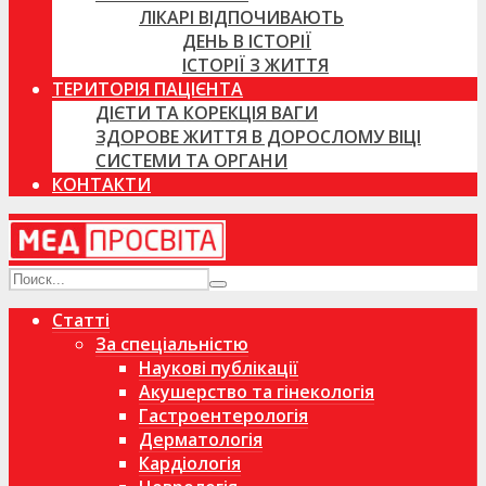
ЛІКАРІ ВІДПОЧИВАЮТЬ
ДЕНЬ В ІСТОРІЇ
ІСТОРІЇ З ЖИТТЯ
ТЕРИТОРІЯ ПАЦІЄНТА
ДІЄТИ ТА КОРЕКЦІЯ ВАГИ
ЗДОРОВЕ ЖИТТЯ В ДОРОСЛОМУ ВІЦІ
СИСТЕМИ ТА ОРГАНИ
КОНТАКТИ
Статті
За спеціальністю
Наукові публікації
Акушерство та гінекологія
Гастроентерологія
Дерматологія
Кардіологія