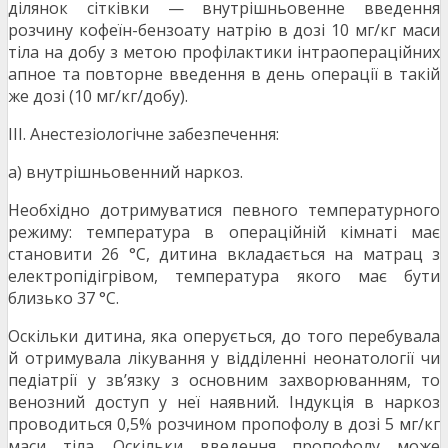
ділянок сітківки — внутрішньовенне введення
розчину кофеїн-бензоату натрію в дозі 10 мг/кг маси
тіла на добу з метою профілактики інтраопераційних
апное та повторне введення в день операції в такій
же дозі (10 мг/кг/добу).
ІІІ. Анестезіологічне забезпечення:
а) внутрішньовенний наркоз.
Необхідно дотримуватися певного температурного
режиму: температура в операційній кімнаті має
становити 26 °С, дитина вкладається на матрац з
електропідігрівом, температура якого має бути
близько 37 °С.
Оскільки дитина, яка оперується, до того перебувала
й отримувала лікування у відділенні неонатології чи
педіатрії у зв’язку з основним захворюванням, то
венозний доступ у неї наявний. Індукція в наркоз
проводиться 0,5% розчином пропофолу в дозі 5 мг/кг
маси тіла. Оскільки введення пропофолу може