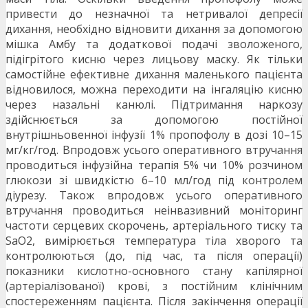
привести до незначної та нетривалої депресії
дихання, необхідно відновити дихання за допомогою
мішка Амбу та додаткової подачі зволоженого,
підігрітого кисню через лицьову маску. Як тільки
самостійне ефективне дихання маленького пацієнта
відновилося, можна переходити на інгаляцію кисню
через назальні канюлі. Підтримання наркозу
здійснюється за допомогою постійної
внутрішньовенної інфузії 1% пропофолу в дозі 10–15
мг/кг/год. Впродовж усього оперативного втручання
проводиться інфузійна терапія 5% чи 10% розчином
глюкози зі швидкістю 6–10 мл/год під контролем
діурезу. Також впродовж усього оперативного
втручання проводиться неінвазивний моніторинг
частоти серцевих скорочень, артеріального тиску та
SaO2, вимірюється температура тіла хворого та
контролюються (до, під час, та після операції)
показники кислотно-основного стану капілярної
(артеріалізованої) крові, з постійним клінічним
спостереженням пацієнта. Після закінчення операції