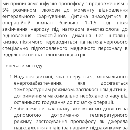
ми припиняємо інфузію пропофолу з продовженням її
5% розчином глюкози до моменту відновлення
ентерального харчування. Дитина знаходиться в
операційній кімнаті близько 1–1,5 год після
закінчення наркозу під наглядом анестезіолога до
відновлення самостійного дихання без інгаляції
кисню, після чого переводиться під нагляд чергового
спеціально підготовленого медичного персоналу в
відділення неонатології чи педіатрії.
Переваги методу:
Надання дитині, яка оперується, мінімального
енергозабезпечення, яке досягається
температурним режимом, заспокоєнням дитини,
дотриманням максимально необхідного часу від
останнього годування до початку операції.
Забезпечення калоражу, яке можемо досягти за
допомогою дотримання температурного
режиму; застосування пропофолу як джерела
надходження ліпідів (за нашими підрахунками за