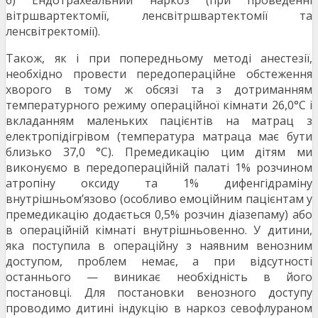
б) Ендотрахеальний наркоз (при проведенні
вітршвартектомії, ленсвітршвартектомії та
ленсвітректомії).
Також, як і при попередньому методі анестезії,
необхідно провести передопераційне обстеження
хворого в тому ж обсязі та з дотриманням
температурного режиму операційної кімнати 26,0°С і
вкладанням маленьких пацієнтів на матрац з
електропідігрівом (температура матраца має бути
близько 37,0 °С). Премедикацію цим дітям ми
виконуємо в передопераційній палаті 1% розчином
атропіну оксиду та 1% дифенгідраміну
внутрішньом’язово (особливо емоційним пацієнтам у
премедикацію додається 0,5% розчин діазепаму) або
в операційній кімнаті внутрішньовенно. У дитини,
яка поступила в операційну з наявним венозним
доступом, проблем немає, а при відсутності
останнього — виникає необхідність в його
постановці. Для постановки венозного доступу
проводимо дитині індукцію в наркоз севофлураном