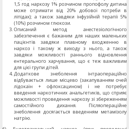
1,5 год наркозу 1% розчином пропофолу дитина
може отримати від 20% добової потреби в
ліпідах); а також завдяки інфузійній терапії 5%
(10%) розчином глюкози.
Описаний метод анестезіологічного
забезпечення є бажаним для наших маленьких
пацієнтів завдяки плавному входженню в
наркоз і такому ж виходу з нього, а також
завдяки можливості раннього відновлення
ентерального харчування, що є теж важливим
для цієї групи дітей.
Додаткове знеболення інтраопераційно
відбувається лише місцево (закапуванням очей
лідокаїн + офлоксацином) і не потребує
введення наркотичних анальгетиків, що сприяє
можливості проведення наркозу зі збереженням
самостійного дихання. Післяопераційне
знеболення досягається введенням метамізолу
натрію.