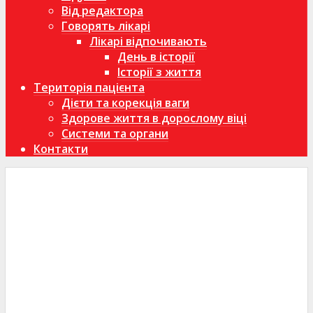
Від редактора
Говорять лікарі
Лікарі відпочивають
День в історії
Історії з життя
Територія пацієнта
Дієти та корекція ваги
Здорове життя в дорослому віці
Системи та органи
Контакти