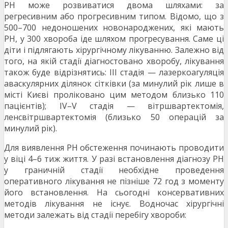
РН може розвиватися двома шляхами: за
регресивним або прогресивним типом. Відомо, що з
500–700 недоношених новонароджених, які мають
РН, у 300 хвороба іде шляхом прогресування. Саме ці
діти і підлягають хірургічному лікуванню. Залежно від
того, на якій стадії діагностовано хворобу, лікування
також буде відрізнятись: ІІІ стадія — лазеркоагуляція
аваскулярних ділянок сітківки (за минулий рік лише в
місті Києві проліковано цим методом близько 110
пацієнтів); ІV–V стадія — вітршвартектомія,
ленсвітршвартектомія (близько 50 операцій за
минулий рік).
Для виявлення РН обстеження починають проводити
у віці 4–6 тиж життя. У разі встановлення діагнозу РН
у граничній стадії необхідне проведення
оперативного лікування не пізніше 72 год з моменту
його встановлення. На сьогодні консервативних
методів лікування не існує. Водночас хірургічні
методи залежать від стадії перебігу хвороби: