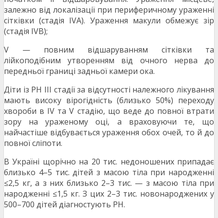
залежно від локалізації при периферичному ураженні
сітківки (стадія ІVА). Ураження макули обмежує зір
(стадія ІVВ);
V — повним відшаруванням сітківки та
лійкоподібним утворенням від очного нерва до
передньої границі задньої камери ока.
Діти із РН ІІІ стадії за відсутності належного лікування
мають високу вірогідність (близько 50%) переходу
хвороби в ІV та V стадію, що веде до повної втрати
зору на ураженому оці, а враховуючи те, що
найчастіше відбувається ураження обох очей, то й до
повної сліпоти.
В Україні щорічно на 20 тис. недоношених припадає
близько 4–5 тис. дітей з масою тіла при народженні
≤2,5 кг, а з них близько 2–3 тис. — з масою тіла при
народженні ≤1,5 кг. З цих 2–3 тис. новонароджених у
500–700 дітей діагностують РН.