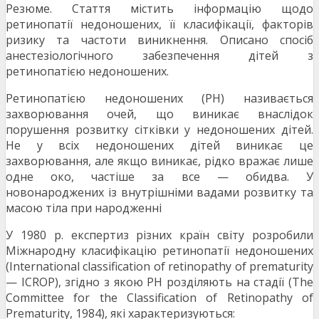
Резюме. Стаття містить інформацію щодо
ретинопатії недоношених, її класифікації, факторів
ризику та частоти виникнення. Описано спосіб
анестезіологічного забезпечення дітей з
ретинопатією недоношених.
Ретинопатією недоношених (РН) називається
захворювання очей, що виникає внаслідок
порушення розвитку сітківки у недоношених дітей.
Не у всіх недоношених дітей виникає це
захворювання, але якщо виникає, рідко вражає лише
одне око, частіше за все — обидва. У
новонароджених із внутрішніми вадами розвитку та
масою тіла при народженні
У 1980 р. експертиз різних країн світу розробили
Міжнародну класифікацію ретинопатії недоношених
(International classification of retinopathy of prematurity
— ICROP), згідно з якою РН розділяють на стадії (The
Committee for the Classification of Retinopathy of
Prematurity, 1984), які характеризуються: