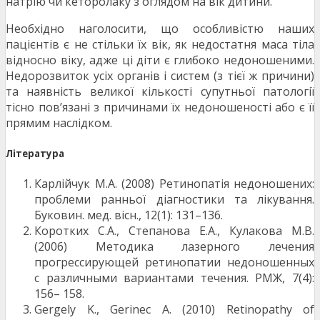
натрію чи кеторолаку з оглядом на вік дитини.
Необхідно наголосити, що особливістю наших
пацієнтів є не стільки їх вік, як недостатня маса тіла
відносно віку, адже ці діти є глибоко недоношеними.
Недорозвиток усіх органів і систем (з тієї ж причини)
та наявність великої кількості супутньої патології
тісно пов’язані з причинами їх недоношеності або є її
прямим наслідком.
Література
Карлійчук М.А. (2008) Ретинопатія недоношених:
проблеми ранньої діагностики та лікування.
Буковин. мед. вісн., 12(1): 131–136.
Коротких С.А., Степанова Е.А., Кулакова М.В.
(2006) Методика лазерного лечения
прогрессирующей ретинопатии недоношенных
с различными вариантами течения. РМЖ, 7(4):
156– 158.
Gergely K., Gerinec A. (2010) Retinopathy of